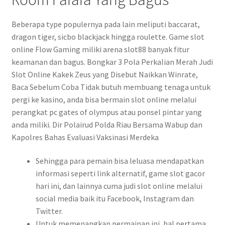
Beberapa type populernya pada lain meliputi baccarat,
dragon tiger, sicbo blackjack hingga roulette. Game slot
online Flow Gaming miliki arena slot88 banyak fitur
keamanan dan bagus. Bongkar 3 Pola Perkalian Merah Judi
Slot Online Kakek Zeus yang Disebut Naikkan Winrate,
Baca Sebelum Coba Tidak butuh membuang tenaga untuk
pergi ke kasino, anda bisa bermain slot online melalui
perangkat pc gates of olympus atau ponsel pintar yang
anda miliki. Dir Polairud Polda Riau Bersama Wabup dan
Kapolres Bahas Evaluasi Vaksinasi Merdeka
Sehingga para pemain bisa leluasa mendapatkan
informasi seperti link alternatif, game slot gacor
hari ini, dan lainnya cuma judi slot online melalui
social media baik itu Facebook, Instagram dan
Twitter.
Untuk memenangkan permainan ini, hal pertama