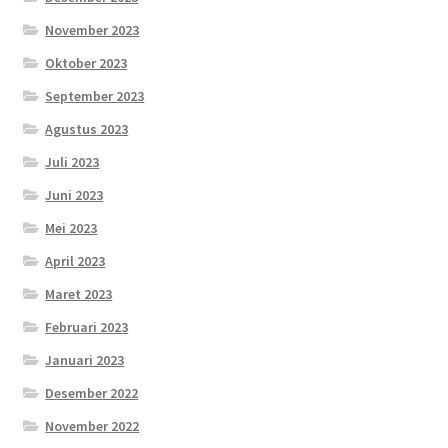
November 2023
Oktober 2023
September 2023
Agustus 2023
Juli 2023
Juni 2023
Mei 2023
April 2023
Maret 2023
Februari 2023
Januari 2023
Desember 2022
November 2022