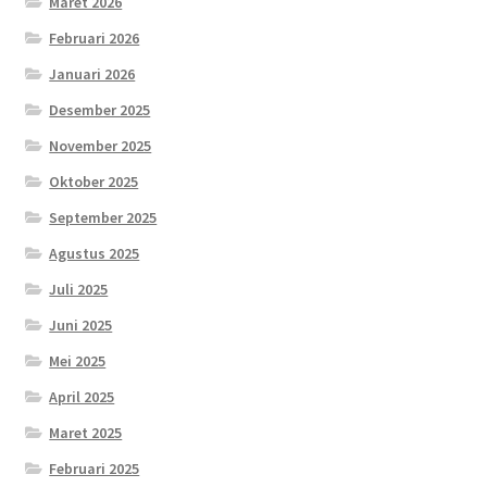
Maret 2026
Februari 2026
Januari 2026
Desember 2025
November 2025
Oktober 2025
September 2025
Agustus 2025
Juli 2025
Juni 2025
Mei 2025
April 2025
Maret 2025
Februari 2025