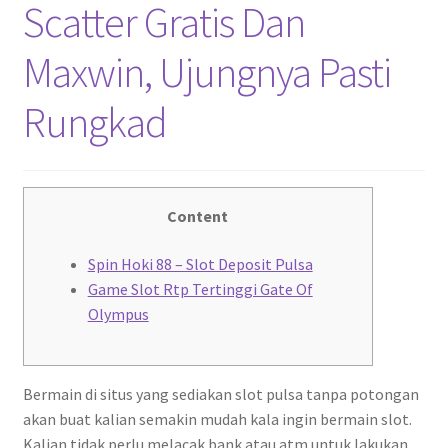
Scatter Gratis Dan
Maxwin, Ujungnya Pasti
Rungkad
Content
Spin Hoki 88 – Slot Deposit Pulsa
Game Slot Rtp Tertinggi Gate Of
Olympus
Bermain di situs yang sediakan slot pulsa tanpa potongan
akan buat kalian semakin mudah kala ingin bermain slot.
Kalian tidak perlu melacak bank atau atm untuk lakukan