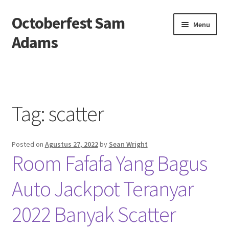
Octoberfest Sam
Skip
Skip
Menu
to
to
Adams
navigation
content
Beranda
About us
Tag:
scatter
Contact us
Posted on
Agustus 27, 2022
by
Sean Wright
Privacy Policy
Room Fafafa Yang Bagus
Auto Jackpot Teranyar
2022 Banyak Scatter