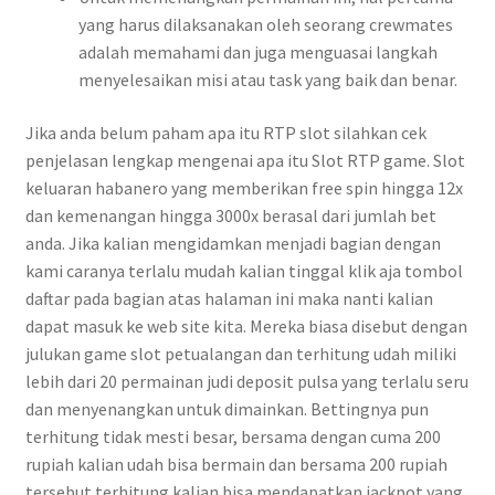
yang harus dilaksanakan oleh seorang crewmates
adalah memahami dan juga menguasai langkah
menyelesaikan misi atau task yang baik dan benar.
Jika anda belum paham apa itu RTP slot silahkan cek
penjelasan lengkap mengenai apa itu Slot RTP game. Slot
keluaran habanero yang memberikan free spin hingga 12x
dan kemenangan hingga 3000x berasal dari jumlah bet
anda. Jika kalian mengidamkan menjadi bagian dengan
kami caranya terlalu mudah kalian tinggal klik aja tombol
daftar pada bagian atas halaman ini maka nanti kalian
dapat masuk ke web site kita. Mereka biasa disebut dengan
julukan game slot petualangan dan terhitung udah miliki
lebih dari 20 permainan judi deposit pulsa yang terlalu seru
dan menyenangkan untuk dimainkan. Bettingnya pun
terhitung tidak mesti besar, bersama dengan cuma 200
rupiah kalian udah bisa bermain dan bersama 200 rupiah
tersebut terhitung kalian bisa mendapatkan jackpot yang