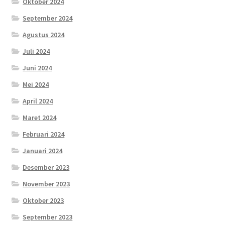
Oktober 2024
September 2024
Agustus 2024
Juli 2024
Juni 2024
Mei 2024
April 2024
Maret 2024
Februari 2024
Januari 2024
Desember 2023
November 2023
Oktober 2023
September 2023