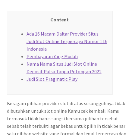
Content
Ada 16 Macam Daftar Provider Situs
Judi Slot Online Terpercaya Nomor 1 Di
Indonesia
Pembayaran Yang Mudah
Nama Nama Situs Judi Slot Online
Deposit Pulsa Tanpa Potongan 2022
Judi Slot Pragmatic Play
Beragam pilihan provider slot di atas sesungguhnya tidak
dibutuhkan untuk slot online Kamu cek kembali. Kamu
termasuk tidak harus sangsi bersama pilihan tersebut
sebab telah terbukti agar bebas untuk pilih ih tidak benar
satu pilihan website yang formal dan legal terpercaya dan