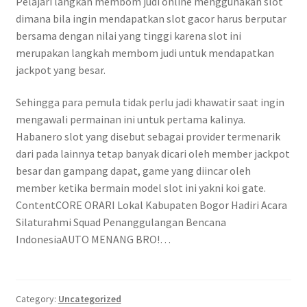
Pelajari langkah membom judi online menggunakan slot
dimana bila ingin mendapatkan slot gacor harus berputar
bersama dengan nilai yang tinggi karena slot ini
merupakan langkah membom judi untuk mendapatkan
jackpot yang besar.
Sehingga para pemula tidak perlu jadi khawatir saat ingin
mengawali permainan ini untuk pertama kalinya.
Habanero slot yang disebut sebagai provider termenarik
dari pada lainnya tetap banyak dicari oleh member jackpot
besar dan gampang dapat, game yang diincar oleh
member ketika bermain model slot ini yakni koi gate.
ContentCORE ORARI Lokal Kabupaten Bogor Hadiri Acara
Silaturahmi Squad Penanggulangan Bencana
IndonesiaAUTO MENANG BRO!…
Category:
Uncategorized