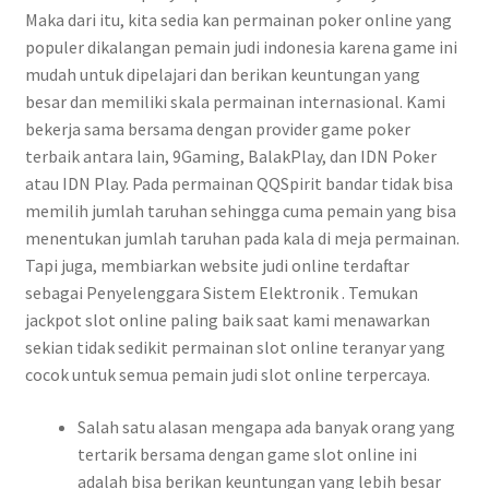
Maka dari itu, kita sedia kan permainan poker online yang
populer dikalangan pemain judi indonesia karena game ini
mudah untuk dipelajari dan berikan keuntungan yang
besar dan memiliki skala permainan internasional. Kami
bekerja sama bersama dengan provider game poker
terbaik antara lain, 9Gaming, BalakPlay, dan IDN Poker
atau IDN Play. Pada permainan QQSpirit bandar tidak bisa
memilih jumlah taruhan sehingga cuma pemain yang bisa
menentukan jumlah taruhan pada kala di meja permainan.
Tapi juga, membiarkan website judi online terdaftar
sebagai Penyelenggara Sistem Elektronik . Temukan
jackpot slot online paling baik saat kami menawarkan
sekian tidak sedikit permainan slot online teranyar yang
cocok untuk semua pemain judi slot online terpercaya.
Salah satu alasan mengapa ada banyak orang yang
tertarik bersama dengan game slot online ini
adalah bisa berikan keuntungan yang lebih besar