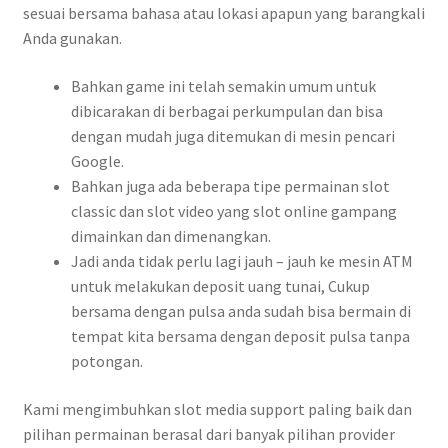
sesuai bersama bahasa atau lokasi apapun yang barangkali
Anda gunakan.
Bahkan game ini telah semakin umum untuk
dibicarakan di berbagai perkumpulan dan bisa
dengan mudah juga ditemukan di mesin pencari
Google.
Bahkan juga ada beberapa tipe permainan slot
classic dan slot video yang slot online gampang
dimainkan dan dimenangkan.
Jadi anda tidak perlu lagi jauh – jauh ke mesin ATM
untuk melakukan deposit uang tunai, Cukup
bersama dengan pulsa anda sudah bisa bermain di
tempat kita bersama dengan deposit pulsa tanpa
potongan.
Kami mengimbuhkan slot media support paling baik dan
pilihan permainan berasal dari banyak pilihan provider