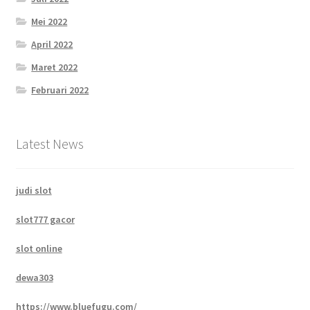
Mei 2022
April 2022
Maret 2022
Februari 2022
Latest News
judi slot
slot777 gacor
slot online
dewa303
https://www.bluefugu.com/