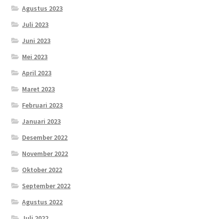
Agustus 2023
Juli 2023
Juni 2023
Mei 2023
April 2023
Maret 2023
Februari 2023
Januari 2023
Desember 2022
November 2022
Oktober 2022
September 2022
Agustus 2022
Juli 2022