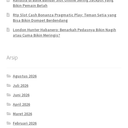
Bikin Pemain Betah
Rtp Slot Cash Bonanza Pragmatic Play: Teman Setia yang
Bisa Bikin Dompet Berdendang
London Hunter Habanero: Benarkah Pedasnya Bikin Nagih
atau Cuma Bikin Meringis?
Arsip
Agustus 2026
Juli 2026
Juni 2026
April 2026
Maret 2026
Februari 2026