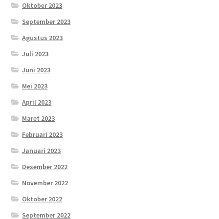
Oktober 2023
September 2023
Agustus 2023
Juli 2023
Juni 2023
Mei 2023
April 2023
Maret 2023
Februari 2023
Januari 2023
Desember 2022
November 2022
Oktober 2022
September 2022