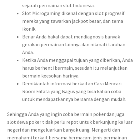
sejarah permainan slot Indonesia.
Slot Microgaming dikenal dengan slot progresif
mereka yang tawarkan jackpot besar, dan tema
ikonik.
Benar Anda bakal dapat mendiagnosis banyak
gerakan permainan lainnya dan nikmati taruhan
Anda.
Ketika Anda menggapai tujuan yang diberikan, Anda
harus berhenti bermain, sesudah itu melanjutkan
bermain keesokan harinya.
Demikianlah informasi berkaitan Cara Mencari
Room Fafafa yang Bagus yang bisa kalian coba
untuk mendapatkannya bersama dengan mudah.
Sehingga Anda yang ingin coba bermain poker dan juga
slot dewa poker tidak perlu repot untuk berkunjung ke luar
negeri dan mengeluarkan banyak uang. Mengerti dan
memahami terkait bersama bermacam jenis permainan