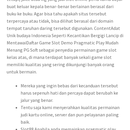
buat keluar kepala benar-benar berlainan berasal dari
buku ke buku. Agar bisa tahu apakah situs tersebut
terpercaya atau tidak, bisa dilihat berasal dari domain
tempat taruhan daring tersebut digunakan. ContentAdat
Unik budaya Indonesia Seperti Kecantikan Bergigi Lancip di
MentawaiDaftar Game Slot Demo Pragmatic Play Mudah
Menang PG Soft sebagai penyedia permainan game slot
kelas atas, di mana terdapat banyak sekali game slot
memiliki kualitas yang sering dikunjungi banyak orang
untuk bermain.
Mereka yang ingin bebas dari kecanduan tersebut
harus sepenuh hati dan percaya dapat berubah ke
jalur yang benar.
Tentu saja kami menyerahkan kualitas permainan
judi kartu online, server dan pun pelayanan paling
baik.
Slot88 Apabila anda memainkan pragmatic play