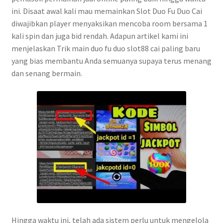
ini. Disaat awal kali mau memainkan Slot Duo Fu Duo Cai
diwajibkan player menyaksikan mencoba room bersama 1
kali spin dan juga bid rendah. Adapun artikel kami ini
menjelaskan Trik main duo fu duo slot88 cai paling baru
yang bias membantu Anda semuanya supaya terus menang
dan senang bermain.
Hingga waktu ini, telah ada sistem perlu untuk mengelola