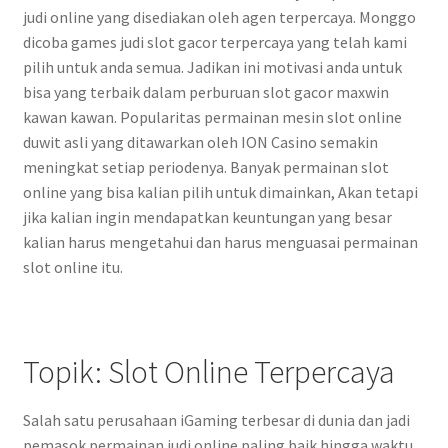
judi online yang disediakan oleh agen terpercaya. Monggo
dicoba games judi slot gacor terpercaya yang telah kami
pilih untuk anda semua. Jadikan ini motivasi anda untuk
bisa yang terbaik dalam perburuan slot gacor maxwin
kawan kawan. Popularitas permainan mesin slot online
duwit asli yang ditawarkan oleh ION Casino semakin
meningkat setiap periodenya. Banyak permainan slot
online yang bisa kalian pilih untuk dimainkan, Akan tetapi
jika kalian ingin mendapatkan keuntungan yang besar
kalian harus mengetahui dan harus menguasai permainan
slot online itu.
Topik: Slot Online Terpercaya
Salah satu perusahaan iGaming terbesar di dunia dan jadi
pemasok permainan judi online paling baik hingga waktu