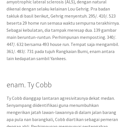
amyotrophic lateral sclerosis (ALS), dengan natural
dikenal dengan selaku kelainan Lou Gehrig. Pra badan
takluk di basil berikut, Gehrig menyentuh. 295/. 410/. 523
beserta 29 home run semasa waktu sempurna terakhirnya.
Sebagai kebulatan, dia tampak meresap dua. 139 gambar
main beruntun-runtun. Perhimpunan memposting. 340/.
447/. 632 bersama 493 house run. Tempat saja mengambil.
361/. 483/. 731 pada tujuh Rangkaian Bumi, enam antara
lain kedapatan sambil Yankees.
enam. Ty Cobb
Ty Cobb dianggap lantaran agresivitasnya dekat medan.
Senyampang diidentifikasi guna menumbuhkan
mengerikan jatah lawan-lawannya di dalam jalan barang
apa pula nan barangkali, Cobb diartikan sebagai pemeran
dengan ahli. Perhimpunan mempunyai pertengahan