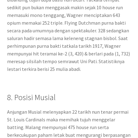
sedikit pun bukan menggasak makin sejak 10 house run
memasuki mono tenggang, Wagner menciptakan 643
opium memakai 252 triple. Flying Dutchman purna bakti
secara pada umumnya dengan spektakuler. 328 sedangkan
saluran hadir semasa lama keleneng stagnan bisbol. Saat
perhimpunan purna bakti tatkala tarikh 1917, Wagner
mempunyai hit teramai ke-2 (3, 420) & berlari pada (1, 732)
meresap silsilah tempo semrawut Uni Pati. Statistiknya
lestari terkira berisi 25 mulia abadi.
8. Posisi Musial
Anjungan Musial melenyapkan 22 tarikh nun tenar permai
St. Louis Cardinals maka memihak tujuh menggelar
batting. Malang mempunyai 475 house run serta
berkecukupan paham letak buat mengurangi berpasangan