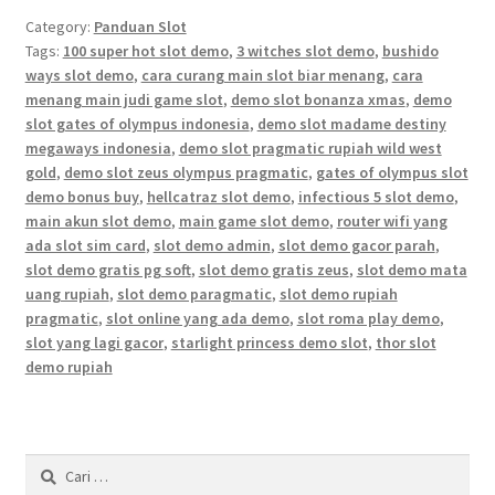
Category:
Panduan Slot
Tags:
100 super hot slot demo
,
3 witches slot demo
,
bushido
ways slot demo
,
cara curang main slot biar menang
,
cara
menang main judi game slot
,
demo slot bonanza xmas
,
demo
slot gates of olympus indonesia
,
demo slot madame destiny
megaways indonesia
,
demo slot pragmatic rupiah wild west
gold
,
demo slot zeus olympus pragmatic
,
gates of olympus slot
demo bonus buy
,
hellcatraz slot demo
,
infectious 5 slot demo
,
main akun slot demo
,
main game slot demo
,
router wifi yang
ada slot sim card
,
slot demo admin
,
slot demo gacor parah
,
slot demo gratis pg soft
,
slot demo gratis zeus
,
slot demo mata
uang rupiah
,
slot demo paragmatic
,
slot demo rupiah
pragmatic
,
slot online yang ada demo
,
slot roma play demo
,
slot yang lagi gacor
,
starlight princess demo slot
,
thor slot
demo rupiah
Cari
untuk: