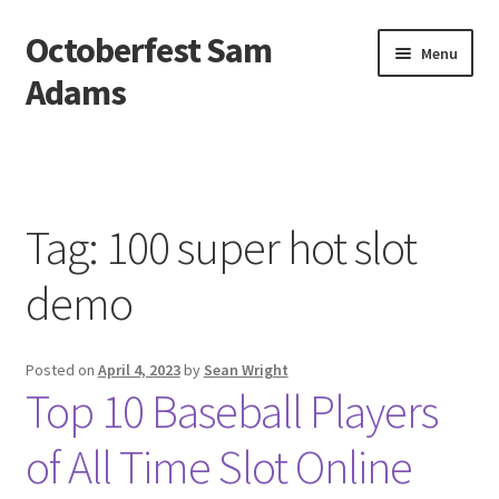
Octoberfest Sam
Skip
Skip
Menu
to
to
Adams
navigation
content
Beranda
About us
Tag:
100 super hot slot
Contact us
demo
Privacy Policy
Posted on
April 4, 2023
by
Sean Wright
Top 10 Baseball Players
of All Time Slot Online