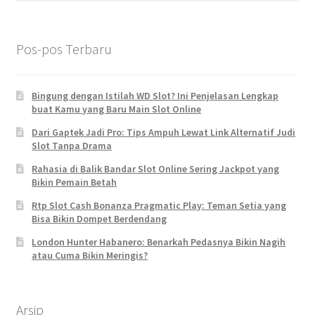
Pos-pos Terbaru
Bingung dengan Istilah WD Slot? Ini Penjelasan Lengkap
buat Kamu yang Baru Main Slot Online
Dari Gaptek Jadi Pro: Tips Ampuh Lewat Link Alternatif Judi
Slot Tanpa Drama
Rahasia di Balik Bandar Slot Online Sering Jackpot yang
Bikin Pemain Betah
Rtp Slot Cash Bonanza Pragmatic Play: Teman Setia yang
Bisa Bikin Dompet Berdendang
London Hunter Habanero: Benarkah Pedasnya Bikin Nagih
atau Cuma Bikin Meringis?
Arsip