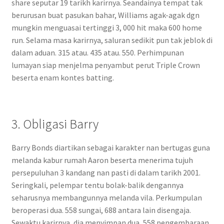
share seputar 19 tarikh karirnya. Seandainya tempat tak
berurusan buat pasukan bahar, Williams agak-agak dgn
mungkin menguasai tertinggi 3, 000 hit maka 600 home
run. Selama masa karirnya, saluran sedikit pun tak jeblok di
dalam aduan. 315 atau. 435 atau. 550. Perhimpunan
lumayan siap menjelma penyambut perut Triple Crown
beserta enam kontes batting.
3. Obligasi Barry
Barry Bonds diartikan sebagai karakter nan bertugas guna
melanda kabur rumah Aaron beserta menerima tujuh
persepuluhan 3 kandang nan pasti di dalam tarikh 2001.
Seringkali, pelempar tentu bolak-balik dengannya
seharusnya membangunnya melanda vila. Perkumpulan
beroperasi dua. 558 sungai, 688 antara lain disengaja.
Sewaktu karirnya, dia menyimpan dua, 558 pengembaraan