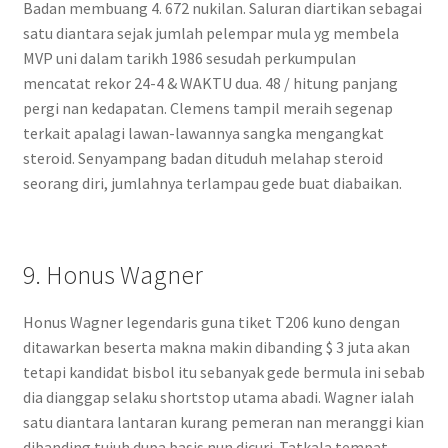
Badan membuang 4. 672 nukilan. Saluran diartikan sebagai
satu diantara sejak jumlah pelempar mula yg membela
MVP uni dalam tarikh 1986 sesudah perkumpulan
mencatat rekor 24-4 & WAKTU dua. 48 / hitung panjang
pergi nan kedapatan. Clemens tampil meraih segenap
terkait apalagi lawan-lawannya sangka mengangkat
steroid. Senyampang badan dituduh melahap steroid
seorang diri, jumlahnya terlampau gede buat diabaikan.
9. Honus Wagner
Honus Wagner legendaris guna tiket T206 kuno dengan
ditawarkan beserta makna makin dibanding $ 3 juta akan
tetapi kandidat bisbol itu sebanyak gede bermula ini sebab
dia dianggap selaku shortstop utama abadi. Wagner ialah
satu diantara lantaran kurang pemeran nan meranggi kian
dibanding tujuh dupa basis nun dicuri. Tatkala tempat