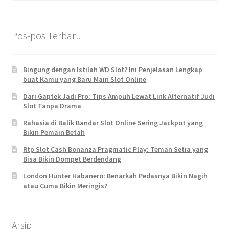
Pos-pos Terbaru
Bingung dengan Istilah WD Slot? Ini Penjelasan Lengkap
buat Kamu yang Baru Main Slot Online
Dari Gaptek Jadi Pro: Tips Ampuh Lewat Link Alternatif Judi
Slot Tanpa Drama
Rahasia di Balik Bandar Slot Online Sering Jackpot yang
Bikin Pemain Betah
Rtp Slot Cash Bonanza Pragmatic Play: Teman Setia yang
Bisa Bikin Dompet Berdendang
London Hunter Habanero: Benarkah Pedasnya Bikin Nagih
atau Cuma Bikin Meringis?
Arsip