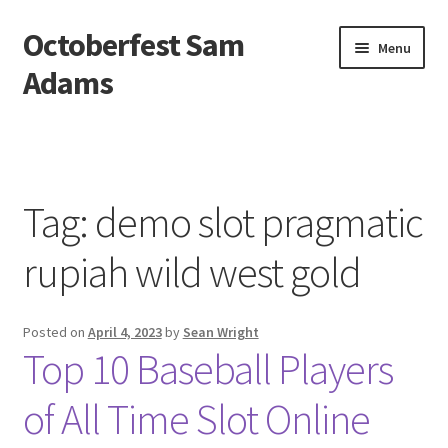
Octoberfest Sam
Skip
Skip
Menu
to
to
Adams
navigation
content
Beranda
About us
Tag:
demo slot pragmatic
Contact us
rupiah wild west gold
Privacy Policy
Posted on
April 4, 2023
by
Sean Wright
Top 10 Baseball Players
of All Time Slot Online