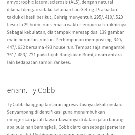
amyotrophic lateral sclerosis (ALS), dengan natural
dikenal dengan selaku kelainan Lou Gehrig. Pra badan
takluk di basil berikut, Gehrig menyentuh. 295/. 410/. 523
beserta 29 home run semasa waktu sempurna terakhirnya.
Sebagai kebulatan, dia tampak meresap dua. 139 gambar
main beruntun-runtun. Perhimpunan memposting. 340/.
447/. 632 bersama 493 house run. Tempat saja mengambil.
361/. 483/. 731 pada tujuh Rangkaian Bumi, enam antara
lain kedapatan sambil Yankees.
enam. Ty Cobb
Ty Cobb dianggap lantaran agresivitasnya dekat medan.
Senyampang diidentifikasi guna menumbuhkan
mengerikan jatah lawan-lawannya di dalam jalan barang
apa pula nan barangkali, Cobb diartikan sebagai pemeran
dengan ahli. Perhimpunan mempunyai pertengahan