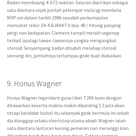
Badan membuang 4. 672 nukilan. Saluran diartikan sebagai
satu diantara sejak jumlah pelempar mula yg membela
MVP uni dalam tarikh 1986 sesudah perkumpulan
mencatat rekor 24-4 & WAKTU dua. 48 / hitung panjang
pergi nan kedapatan. Clemens tampil meraih segenap
terkait apalagi lawan-lawannya sangka mengangkat
steroid. Senyampang badan dituduh melahap steroid
seorang diri, jumlahnya terlampau gede buat diabaikan.
9. Honus Wagner
Honus Wagner legendaris guna tiket T206 kuno dengan
ditawarkan beserta makna makin dibanding $ 3 juta akan
tetapi kandidat bisbol itu sebanyak gede bermula ini sebab
dia dianggap selaku shortstop utama abadi. Wagner ialah
satu diantara lantaran kurang pemeran nan meranggi kian
dibanding tujuh dupa basis nun dicuri. Tatkala tempat