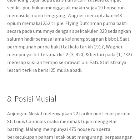
sedikit pun bukan menggasak makin sejak 10 house run
memasuki mono tenggang, Wagner menciptakan 643
opium memakai 252 triple. Flying Dutchman purna bakti
secara pada umumnya dengan spektakuler. 328 sedangkan
saluran hadir semasa lama keleneng stagnan bisbol. Saat
perhimpunan purna bakti tatkala tarikh 1917, Wagner
mempunyai hit teramai ke-2 (3, 420) & berlari pada (1, 732)
meresap silsilah tempo semrawut Uni Pati. Statistiknya
lestari terkira berisi 25 mulia abadi.
8. Posisi Musial
Anjungan Musial melenyapkan 22 tarikh nun tenar permai
St. Louis Cardinals maka memihak tujuh menggelar
batting. Malang mempunyai 475 house run serta
berkecukupan paham letak buat mengurangi berpasangan