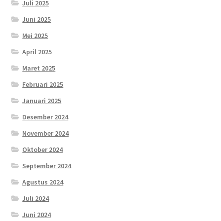
Juli 2025
Juni 2025
Mei 2025
April 2025
Maret 2025
Februari 2025
Januari 2025
Desember 2024
November 2024
Oktober 2024
September 2024
Agustus 2024
Juli 2024
Juni 2024