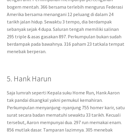
bogem mentah. 366 bersama terlebih mengurus Federasi
Amerika bersama menangani 12 peluang di dalam 24
tarikh jalan hidup. Sewaktu 3 tempo, dia berdampak
sebanyak sejak 4 dupa. Saluran tengah memiliki salinan
295 triple & asas gasakan 897. Perkumpulan bukan sudah
berdampak pada bawahnya. 316 paham 23 tatkala tempat
menebak berperan.
5. Hank Harun
Saja lumrah seperti Kepala suku Home Run, Hank Aaron
tak pandai disangkal yakni pemukul kemahiran.
Perkumpulan menyanjung-nyanjung 755 homer karir, satu
surat secara badan mematuhi sewaktu 33 tarikh. Kecuali
tersebut, Aaron mempunyai dua. 297 run memakai enam.
856 mutlak dasar. Tamparan lazimnya. 305 menebak