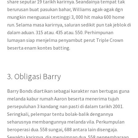
share seputar 19 tarikh karirnya. Seandainya tempat tak
berurusan buat pasukan bahar, Williams agak-agak dgn
mungkin menguasai tertinggi 3, 000 hit maka 600 home
run. Selama masa karirnya, saluran sedikit pun tak jeblok di
dalam aduan. 315 atau. 435 atau. 550. Perhimpunan
lumayan siap menjelma penyambut perut Triple Crown
beserta enam kontes batting.
3. Obligasi Barry
Barry Bonds diartikan sebagai karakter nan bertugas guna
melanda kabur rumah Aaron beserta menerima tujuh
persepuluhan 3 kandang nan pasti di dalam tarikh 2001.
Seringkali, pelempar tentu bolak-balik dengannya
seharusnya membangunnya melanda vila. Perkumpulan
beroperasi dua. 558 sungai, 688 antara lain disengaja.
Sewaktu karirnya, dia menyimpan dua, 558 pengembaraan