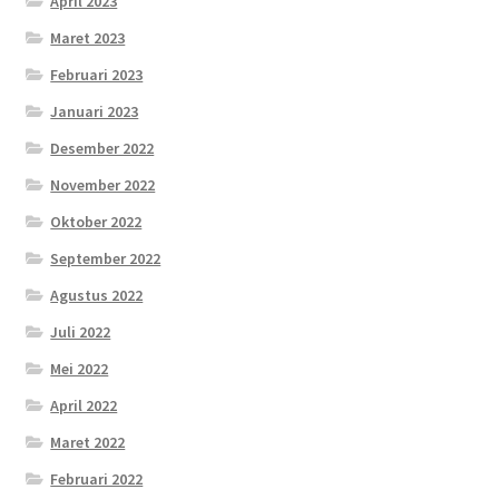
April 2023
Maret 2023
Februari 2023
Januari 2023
Desember 2022
November 2022
Oktober 2022
September 2022
Agustus 2022
Juli 2022
Mei 2022
April 2022
Maret 2022
Februari 2022