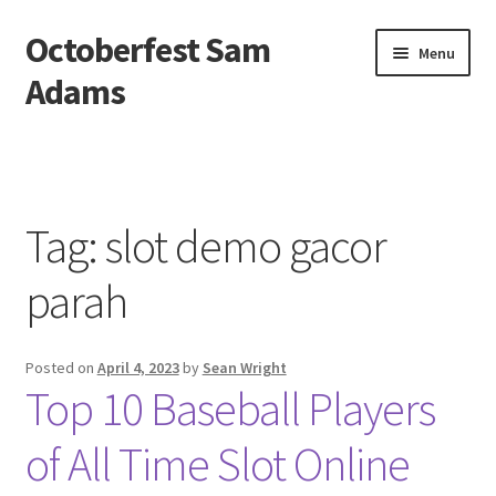
Octoberfest Sam
Skip
Skip
Menu
to
to
Adams
navigation
content
Beranda
About us
Tag:
slot demo gacor
Contact us
parah
Privacy Policy
Posted on
April 4, 2023
by
Sean Wright
Top 10 Baseball Players
of All Time Slot Online