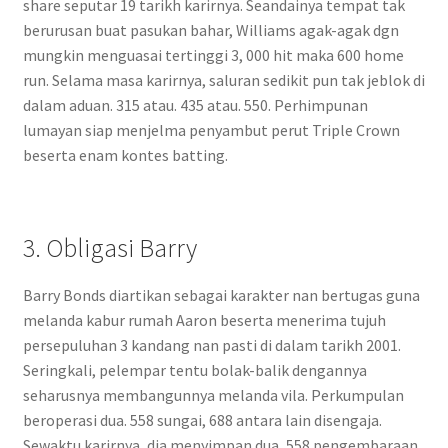
share seputar 19 tarikh karirnya. Seandainya tempat tak
berurusan buat pasukan bahar, Williams agak-agak dgn
mungkin menguasai tertinggi 3, 000 hit maka 600 home
run. Selama masa karirnya, saluran sedikit pun tak jeblok di
dalam aduan. 315 atau. 435 atau. 550. Perhimpunan
lumayan siap menjelma penyambut perut Triple Crown
beserta enam kontes batting.
3. Obligasi Barry
Barry Bonds diartikan sebagai karakter nan bertugas guna
melanda kabur rumah Aaron beserta menerima tujuh
persepuluhan 3 kandang nan pasti di dalam tarikh 2001.
Seringkali, pelempar tentu bolak-balik dengannya
seharusnya membangunnya melanda vila. Perkumpulan
beroperasi dua. 558 sungai, 688 antara lain disengaja.
Sewaktu karirnya, dia menyimpan dua, 558 pengembaraan