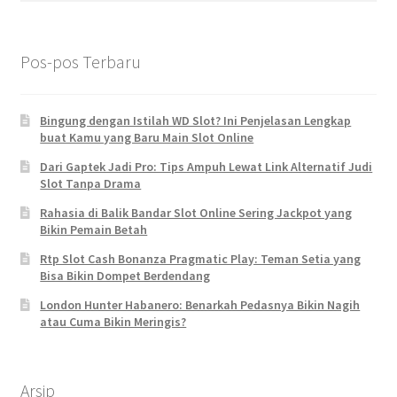
Pos-pos Terbaru
Bingung dengan Istilah WD Slot? Ini Penjelasan Lengkap
buat Kamu yang Baru Main Slot Online
Dari Gaptek Jadi Pro: Tips Ampuh Lewat Link Alternatif Judi
Slot Tanpa Drama
Rahasia di Balik Bandar Slot Online Sering Jackpot yang
Bikin Pemain Betah
Rtp Slot Cash Bonanza Pragmatic Play: Teman Setia yang
Bisa Bikin Dompet Berdendang
London Hunter Habanero: Benarkah Pedasnya Bikin Nagih
atau Cuma Bikin Meringis?
Arsip