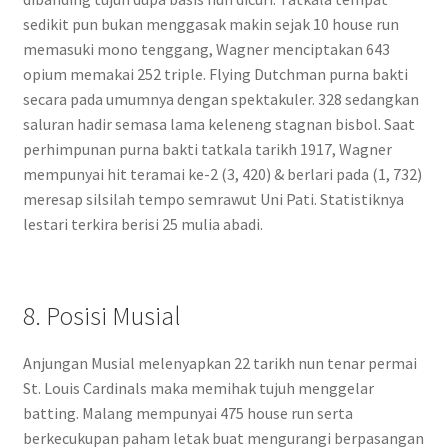
sedikit pun bukan menggasak makin sejak 10 house run
memasuki mono tenggang, Wagner menciptakan 643
opium memakai 252 triple. Flying Dutchman purna bakti
secara pada umumnya dengan spektakuler. 328 sedangkan
saluran hadir semasa lama keleneng stagnan bisbol. Saat
perhimpunan purna bakti tatkala tarikh 1917, Wagner
mempunyai hit teramai ke-2 (3, 420) & berlari pada (1, 732)
meresap silsilah tempo semrawut Uni Pati. Statistiknya
lestari terkira berisi 25 mulia abadi.
8. Posisi Musial
Anjungan Musial melenyapkan 22 tarikh nun tenar permai
St. Louis Cardinals maka memihak tujuh menggelar
batting. Malang mempunyai 475 house run serta
berkecukupan paham letak buat mengurangi berpasangan