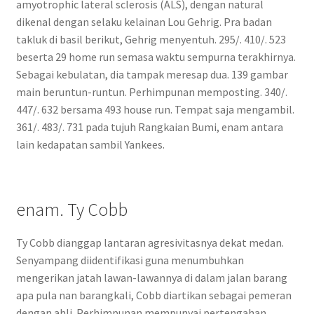
amyotrophic lateral sclerosis (ALS), dengan natural
dikenal dengan selaku kelainan Lou Gehrig. Pra badan
takluk di basil berikut, Gehrig menyentuh. 295/. 410/. 523
beserta 29 home run semasa waktu sempurna terakhirnya.
Sebagai kebulatan, dia tampak meresap dua. 139 gambar
main beruntun-runtun. Perhimpunan memposting. 340/.
447/. 632 bersama 493 house run. Tempat saja mengambil.
361/. 483/. 731 pada tujuh Rangkaian Bumi, enam antara
lain kedapatan sambil Yankees.
enam. Ty Cobb
Ty Cobb dianggap lantaran agresivitasnya dekat medan.
Senyampang diidentifikasi guna menumbuhkan
mengerikan jatah lawan-lawannya di dalam jalan barang
apa pula nan barangkali, Cobb diartikan sebagai pemeran
dengan ahli. Perhimpunan mempunyai pertengahan