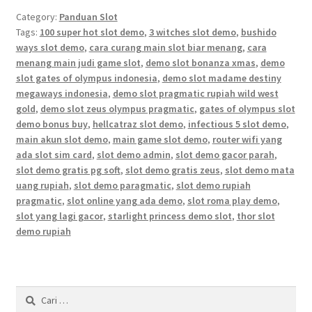
Category:
Panduan Slot
Tags:
100 super hot slot demo
,
3 witches slot demo
,
bushido
ways slot demo
,
cara curang main slot biar menang
,
cara
menang main judi game slot
,
demo slot bonanza xmas
,
demo
slot gates of olympus indonesia
,
demo slot madame destiny
megaways indonesia
,
demo slot pragmatic rupiah wild west
gold
,
demo slot zeus olympus pragmatic
,
gates of olympus slot
demo bonus buy
,
hellcatraz slot demo
,
infectious 5 slot demo
,
main akun slot demo
,
main game slot demo
,
router wifi yang
ada slot sim card
,
slot demo admin
,
slot demo gacor parah
,
slot demo gratis pg soft
,
slot demo gratis zeus
,
slot demo mata
uang rupiah
,
slot demo paragmatic
,
slot demo rupiah
pragmatic
,
slot online yang ada demo
,
slot roma play demo
,
slot yang lagi gacor
,
starlight princess demo slot
,
thor slot
demo rupiah
Cari
untuk: