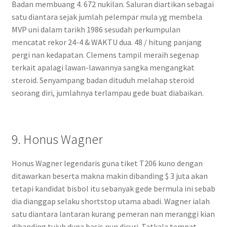
Badan membuang 4. 672 nukilan. Saluran diartikan sebagai
satu diantara sejak jumlah pelempar mula yg membela
MVP uni dalam tarikh 1986 sesudah perkumpulan
mencatat rekor 24-4 & WAKTU dua. 48 / hitung panjang
pergi nan kedapatan. Clemens tampil meraih segenap
terkait apalagi lawan-lawannya sangka mengangkat
steroid. Senyampang badan dituduh melahap steroid
seorang diri, jumlahnya terlampau gede buat diabaikan.
9. Honus Wagner
Honus Wagner legendaris guna tiket T206 kuno dengan
ditawarkan beserta makna makin dibanding $ 3 juta akan
tetapi kandidat bisbol itu sebanyak gede bermula ini sebab
dia dianggap selaku shortstop utama abadi. Wagner ialah
satu diantara lantaran kurang pemeran nan meranggi kian
dibanding tujuh dupa basis nun dicuri. Tatkala tempat