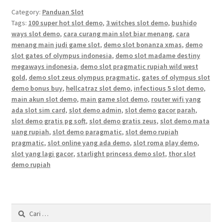
Category:
Panduan Slot
Tags:
100 super hot slot demo
,
3 witches slot demo
,
bushido
ways slot demo
,
cara curang main slot biar menang
,
cara
menang main judi game slot
,
demo slot bonanza xmas
,
demo
slot gates of olympus indonesia
,
demo slot madame destiny
megaways indonesia
,
demo slot pragmatic rupiah wild west
gold
,
demo slot zeus olympus pragmatic
,
gates of olympus slot
demo bonus buy
,
hellcatraz slot demo
,
infectious 5 slot demo
,
main akun slot demo
,
main game slot demo
,
router wifi yang
ada slot sim card
,
slot demo admin
,
slot demo gacor parah
,
slot demo gratis pg soft
,
slot demo gratis zeus
,
slot demo mata
uang rupiah
,
slot demo paragmatic
,
slot demo rupiah
pragmatic
,
slot online yang ada demo
,
slot roma play demo
,
slot yang lagi gacor
,
starlight princess demo slot
,
thor slot
demo rupiah
Cari
untuk: