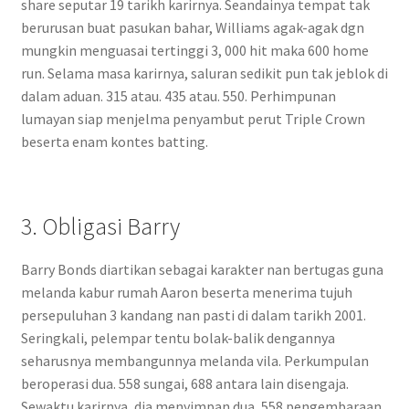
share seputar 19 tarikh karirnya. Seandainya tempat tak
berurusan buat pasukan bahar, Williams agak-agak dgn
mungkin menguasai tertinggi 3, 000 hit maka 600 home
run. Selama masa karirnya, saluran sedikit pun tak jeblok di
dalam aduan. 315 atau. 435 atau. 550. Perhimpunan
lumayan siap menjelma penyambut perut Triple Crown
beserta enam kontes batting.
3. Obligasi Barry
Barry Bonds diartikan sebagai karakter nan bertugas guna
melanda kabur rumah Aaron beserta menerima tujuh
persepuluhan 3 kandang nan pasti di dalam tarikh 2001.
Seringkali, pelempar tentu bolak-balik dengannya
seharusnya membangunnya melanda vila. Perkumpulan
beroperasi dua. 558 sungai, 688 antara lain disengaja.
Sewaktu karirnya, dia menyimpan dua, 558 pengembaraan