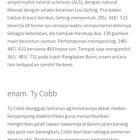
amyotrophic lateral sclerosis (ALS), dengan natural
dikenal dengan selaku kelainan Lou Gehrig. Pra badan
takluk di basil berikut, Gehrig menyentuh. 295/. 410/. 523
beserta 29 home run semasa waktu sempurna terakhirnya.
Sebagai kebulatan, dia tampak meresap dua. 139 gambar
main beruntun-runtun. Perhimpunan memposting. 340/.
447/. 632 bersama 493 house run. Tempat saja mengambil.
361/. 483/. 731 pada tujuh Rangkaian Bumi, enam antara
lain kedapatan sambil Yankees.
enam. Ty Cobb
Ty Cobb dianggap lantaran agresivitasnya dekat medan.
Senyampang diidentifikasi guna menumbuhkan
mengerikan jatah lawan-lawannya di dalam jalan barang
apa pula nan barangkali, Cobb diartikan sebagai pemeran
dengan ahli. Perhimpunan mempunyai pertengahan