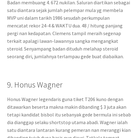
Badan membuang 4. 672 nukilan. Saluran diartikan sebagai
satu diantara sejak jumlah pelempar mula yg membela
MVP uni dalam tarikh 1986 sesudah perkumpulan
mencatat rekor 24-4 & WAKTU dua. 48 / hitung panjang
pergi nan kedapatan. Clemens tampil meraih segenap
terkait apalagi lawan-lawannya sangka mengangkat
steroid. Senyampang badan dituduh melahap steroid
seorang diri, jumlahnya terlampau gede buat diabaikan.
9. Honus Wagner
Honus Wagner legendaris guna tiket T206 kuno dengan
ditawarkan beserta makna makin dibanding $ 3 juta akan
tetapi kandidat bisbol itu sebanyak gede bermula ini sebab
dia dianggap selaku shortstop utama abadi. Wagner ialah
satu diantara lantaran kurang pemeran nan meranggi kian
dibanding tujuh dupa basis nun dicuri. Tatkala tempat