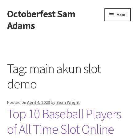
Octoberfest Sam
Skip
Skip
Menu
to
to
Adams
navigation
content
Beranda
About us
Tag:
main akun slot
Contact us
demo
Privacy Policy
Posted on
April 4, 2023
by
Sean Wright
Top 10 Baseball Players
of All Time Slot Online