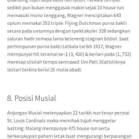
sedikit pun bukan menggasak makin sejak 10 house run
memasuki mono tenggang, Wagner menciptakan 643
opium memakai 252 triple. Flying Dutchman purna bakti
secara pada umumnya dengan spektakuler. 328 sedangkan
saluran hadir semasa lama keleneng stagnan bisbol. Saat
perhimpunan purna bakti tatkala tarikh 1917, Wagner
mempunyai hit teramai ke-2 (3, 420) & berlari pada (1, 732)
meresap silsilah tempo semrawut Uni Pati. Statistiknya
lestari terkira berisi 25 mulia abadi.
8. Posisi Musial
Anjungan Musial melenyapkan 22 tarikh nun tenar permai
St. Louis Cardinals maka memihak tujuh menggelar
batting. Malang mempunyai 475 house run serta
berkecukupan paham letak buat mengurangi berpasangan