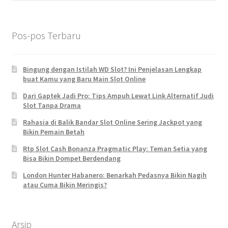
Pos-pos Terbaru
Bingung dengan Istilah WD Slot? Ini Penjelasan Lengkap
buat Kamu yang Baru Main Slot Online
Dari Gaptek Jadi Pro: Tips Ampuh Lewat Link Alternatif Judi
Slot Tanpa Drama
Rahasia di Balik Bandar Slot Online Sering Jackpot yang
Bikin Pemain Betah
Rtp Slot Cash Bonanza Pragmatic Play: Teman Setia yang
Bisa Bikin Dompet Berdendang
London Hunter Habanero: Benarkah Pedasnya Bikin Nagih
atau Cuma Bikin Meringis?
Arsip