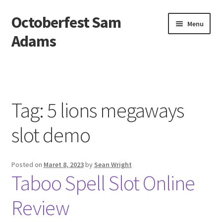
Octoberfest Sam
Skip
Skip
Menu
to
to
Adams
navigation
content
Beranda
About us
Tag:
5 lions megaways
Contact us
slot demo
Privacy Policy
Posted on
Maret 8, 2023
by
Sean Wright
Taboo Spell Slot Online
Review