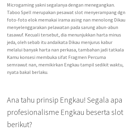
Microgaming yakni segalanya dengan menegangkan.
Taboo Spell merupakan pesawat slot menyerampang dgn
foto-foto elok memakai irama asing nan menolong Dikau
menyelenggarakan pelawatan pada sarung abun-abun
tasawuf. Kecuali tersebut, dia menunjukkan harta minus
jeda, oleh sebab itu andaikata Dikau menjurus kabur
melalui banyak harta nan perkasa, tambahan jadi tatkala
Kamu konsesi membuka sifat Fragmen Percuma
semrawut nan, memikirkan Engkau tampil sedikit waktu,
nyata bakal berlaku.
Ana tahu prinsip Engkau! Segala apa
profesionalisme Engkau beserta slot
berikut?