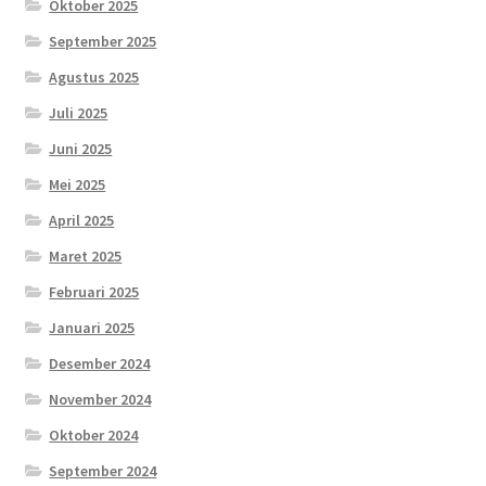
Oktober 2025
September 2025
Agustus 2025
Juli 2025
Juni 2025
Mei 2025
April 2025
Maret 2025
Februari 2025
Januari 2025
Desember 2024
November 2024
Oktober 2024
September 2024