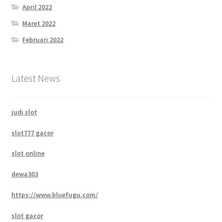
April 2022
Maret 2022
Februari 2022
Latest News
judi slot
slot777 gacor
slot online
dewa303
https://www.bluefugu.com/
slot gacor