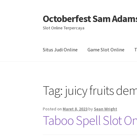
Octoberfest Sam Adam
Skip
Skip
to
to
Slot Online Terpercaya
navigation
content
Situs Judi Online
Game Slot Online
T
Beranda
About us
Contact us
Privacy Policy
Tag:
juicy fruits de
Posted on
Maret 8, 2023
by
Sean Wright
Taboo Spell Slot O