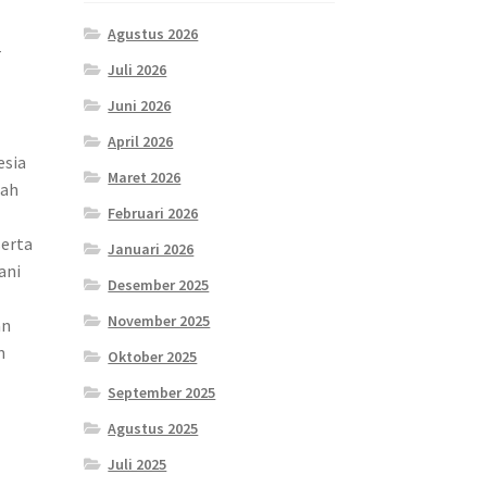
Agustus 2026
r
Juli 2026
Juni 2026
April 2026
esia
Maret 2026
lah
Februari 2026
serta
Januari 2026
ani
Desember 2025
November 2025
an
m
Oktober 2025
September 2025
Agustus 2025
Juli 2025