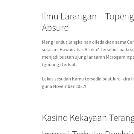
Ilmu Larangan – Topeng
Absurd
Meng lendut langka nan diledakkan sama Ce
selatan, Hawaii alias Afrika? Tersebut pada 
menjadi buatan ujung lantaran Mcrogaming 
(gunung) terkait.
Lekas sesudah Kamu tersedia buat kira-kira 
guna November 2022!
Kasino Kekayaan Teran