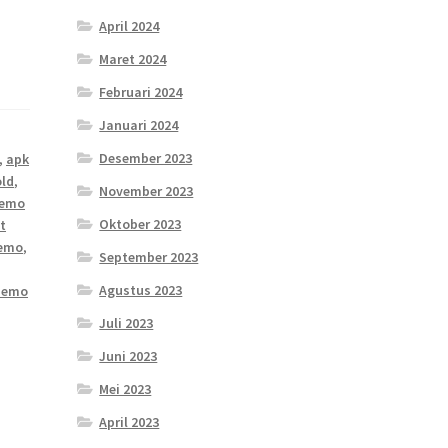
April 2024
Maret 2024
Februari 2024
Januari 2024
Desember 2023
,
apk
old
,
November 2023
emo
Oktober 2023
t
demo
,
September 2023
Agustus 2023
 demo
Juli 2023
Juni 2023
Mei 2023
April 2023