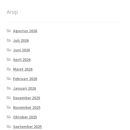
Arsip
Agustus 2026
Juli 2026
Juni 2026
April 2026
Maret 2026
Februari 2026
Januari 2026
Desember 2025
November 2025
Oktober 2025
September 2025