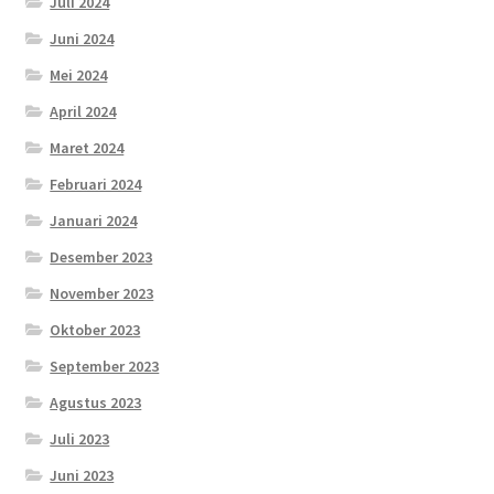
Juli 2024
Juni 2024
Mei 2024
April 2024
Maret 2024
Februari 2024
Januari 2024
Desember 2023
November 2023
Oktober 2023
September 2023
Agustus 2023
Juli 2023
Juni 2023