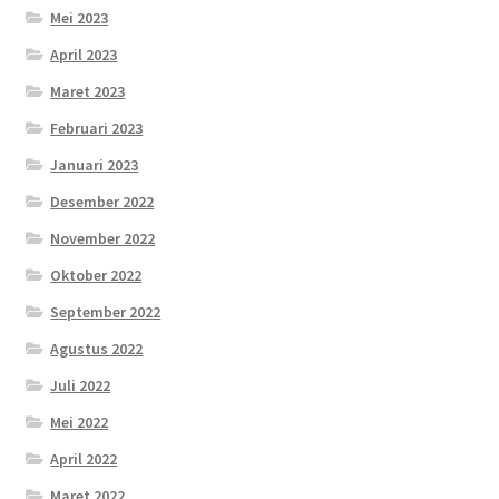
Mei 2023
April 2023
Maret 2023
Februari 2023
Januari 2023
Desember 2022
November 2022
Oktober 2022
September 2022
Agustus 2022
Juli 2022
Mei 2022
April 2022
Maret 2022