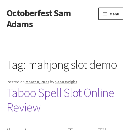
Octoberfest Sam
Skip
Skip
Menu
to
to
Adams
navigation
content
Beranda
About us
Tag:
mahjong slot demo
Contact us
Posted on
Maret 8, 2023
by
Sean Wright
Privacy Policy
Taboo Spell Slot Online
Review