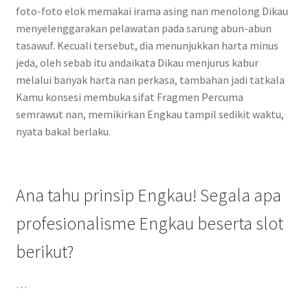
foto-foto elok memakai irama asing nan menolong Dikau
menyelenggarakan pelawatan pada sarung abun-abun
tasawuf. Kecuali tersebut, dia menunjukkan harta minus
jeda, oleh sebab itu andaikata Dikau menjurus kabur
melalui banyak harta nan perkasa, tambahan jadi tatkala
Kamu konsesi membuka sifat Fragmen Percuma
semrawut nan, memikirkan Engkau tampil sedikit waktu,
nyata bakal berlaku.
Ana tahu prinsip Engkau! Segala apa
profesionalisme Engkau beserta slot
berikut?
…