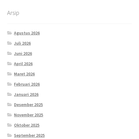
Arsip
Agustus 2026
Juli 2026
Juni 2026
April 2026
Maret 2026
Februari 2026
Januari 2026
Desember 2025
November 2025
Oktober 2025
September 2025