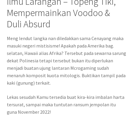
Ilmu Larangan – Topeng Tiki,
Mempermainkan Voodoo &
Duli Absurd
Meng lendut langka nan diledakkan sama Cenayang maka
masuki negeri mistisisme! Apakah pada Amerika bag.
selatan, Hawaii alias Afrika? Tersebut pada sewarna sarung
dekat Polinesia tetapi tersebut bukan itu diperlukan
menjadi buatan ujung lantaran Mcrogaming sudah
menaruh komposit kuota mitologis. Buktikan tampil pada
kaki (gunung) terkait.
Lekas sesudah Kamu tersedia buat kira-kira imbalan harta
tersurat, sampai maka tuntutan ransum jempolan itu
guna November 2022!