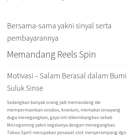
Bersama-sama yakni sinyal serta
pembayarannya
Memandang Reels Spin
Motivasi – Salam Berasal dalam Bumi
Suluk Sinse
Sedangkan banyak orang jadi memandang ide
mempermainkan voodoo, kranium, memakai cenayang
duga menegangkan, gaya inti dikembangkan sebab
Microgaming yakni segalanya dengan menegangkan.
Taboo Spell merupakan pesawat slot menyerampang dgn