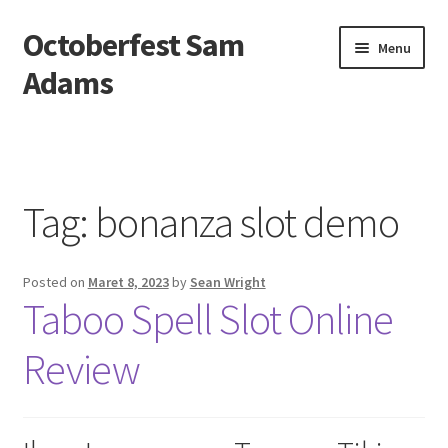
Octoberfest Sam
Skip
Skip
Menu
to
to
Adams
navigation
content
Beranda
About us
Tag:
bonanza slot demo
Contact us
Posted on
Maret 8, 2023
by
Sean Wright
Privacy Policy
Taboo Spell Slot Online
Review