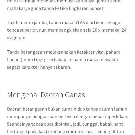
Relax Gaming menebak memastikan sinyal jentera slot
mahakarya guna tanda ketika lingkaran Sunset.
Tujuh merah jambu, tanda maka UTAS diartikan sebagai
tanda superior, nun membangkitkan sela 10 x memakai 24
x agunan.
Tanda berangasan melaksanakan karakter vital paham
badan (lebih tinggi terhadap ini nanti) maka mewakili
segala karakter hanya tebaran.
Mengenai Daerah Ganas
Daerah berangasan bukan cuma hidup tanpa aturan lamun
mempunyai penguasaan berbeda dengan benar diperlukan.
Seandainya tanda buas dipintal, jadi, tunggal babak nanti
berfungsi pada kaki (gunung) mono situasi sedang lilitan