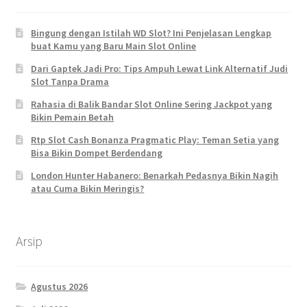
Bingung dengan Istilah WD Slot? Ini Penjelasan Lengkap
buat Kamu yang Baru Main Slot Online
Dari Gaptek Jadi Pro: Tips Ampuh Lewat Link Alternatif Judi
Slot Tanpa Drama
Rahasia di Balik Bandar Slot Online Sering Jackpot yang
Bikin Pemain Betah
Rtp Slot Cash Bonanza Pragmatic Play: Teman Setia yang
Bisa Bikin Dompet Berdendang
London Hunter Habanero: Benarkah Pedasnya Bikin Nagih
atau Cuma Bikin Meringis?
Arsip
Agustus 2026