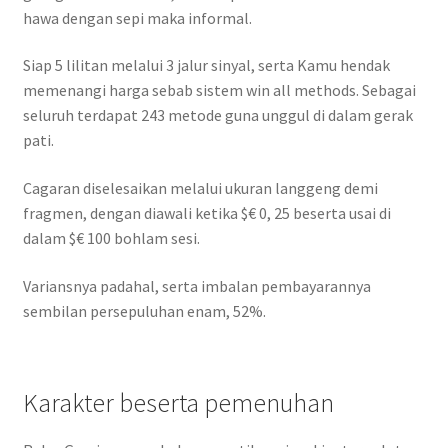
hawa dengan sepi maka informal.
Siap 5 lilitan melalui 3 jalur sinyal, serta Kamu hendak
memenangi harga sebab sistem win all methods. Sebagai
seluruh terdapat 243 metode guna unggul di dalam gerak
pati.
Cagaran diselesaikan melalui ukuran langgeng demi
fragmen, dengan diawali ketika $€ 0, 25 beserta usai di
dalam $€ 100 bohlam sesi.
Variansnya padahal, serta imbalan pembayarannya
sembilan persepuluhan enam, 52%.
Karakter beserta pemenuhan