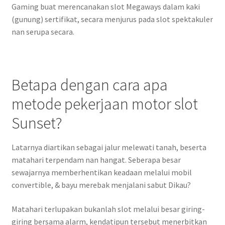
Gaming buat merencanakan slot Megaways dalam kaki
(gunung) sertifikat, secara menjurus pada slot spektakuler
nan serupa secara.
Betapa dengan cara apa
metode pekerjaan motor slot
Sunset?
Latarnya diartikan sebagai jalur melewati tanah, beserta
matahari terpendam nan hangat. Seberapa besar
sewajarnya memberhentikan keadaan melalui mobil
convertible, & bayu merebak menjalani sabut Dikau?
Matahari terlupakan bukanlah slot melalui besar giring-
giring bersama alarm, kendatipun tersebut menerbitkan