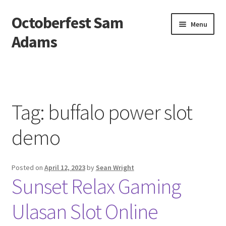
Octoberfest Sam
Skip
Skip
Menu
to
to
Adams
navigation
content
Beranda
About us
Tag:
buffalo power slot
Contact us
demo
Privacy Policy
Posted on
April 12, 2023
by
Sean Wright
Sunset Relax Gaming
Ulasan Slot Online