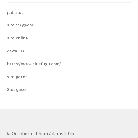
judi slot
slot777 gacor
slot online
dewa303
https://www.bluefugu.com/
slot gacor
Slot gacor
© Octoberfest Sam Adams 2026