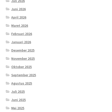
Juli 2026
Juni 2026
April 2026
Maret 2026
Februari 2026
Januari 2026
Desember 2025
November 2025
Oktober 2025
September 2025
Agustus 2025
Juli 2025
Juni 2025
Mei 2025