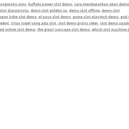
pragmatic play
,
buffalo power slot demo
,
cara mendapatkan akun dem
slot djarumtoto
,
demo slot golden ox
,
demo slot offline
,
demo slot
agon tribe slot demo
,
el paso slot demo
,
game slot playtech demo
,
god 
eebet
,
situs togel yang ada slot
,
slot demo gratis joker
,
slot demo spad
ed online slot demo
,
the great icescape slot demo
,
which slot machine 