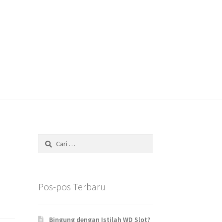
Cari
untuk:
Pos-pos Terbaru
Bingung dengan Istilah WD Slot?