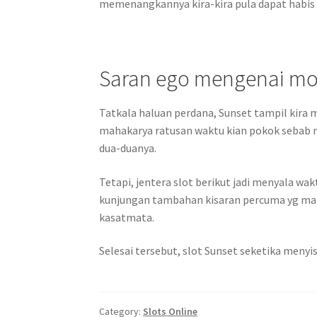
memenangkannya kira-kira pula dapat habis 
Saran ego mengenai mot
Tatkala haluan perdana, Sunset tampil kira
mahakarya ratusan waktu kian pokok sebab 
dua-duanya.
Tetapi, jentera slot berikut jadi menyala wa
kunjungan tambahan kisaran percuma yg m
kasatmata.
Selesai tersebut, slot Sunset seketika meny
Category:
Slots Online