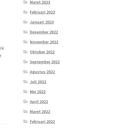
Maret 2023
Februari 2023
Januari 2023
Desember 2022
November 2022
ek
Oktober 2022
r
September 2022
Agustus 2022
Juli 2022
Mei 2022
April 2022
Maret 2022
Februari 2022