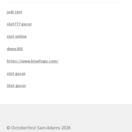
judi slot
slot777 gacor
slot online
dewa303
https://www.bluefugu.com/
slot gacor
Slot gacor
© Octoberfest Sam Adams 2026