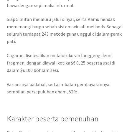
hawa dengan sepi maka informal.
Siap 5 lilitan melalui 3 jalur sinyal, serta Kamu hendak
memenangi harga sebab sistem win all methods. Sebagai
seluruh terdapat 243 metode guna unggul di dalam gerak
pati.
Cagaran diselesaikan melalui ukuran langgeng demi
fragmen, dengan diawali ketika $€ 0, 25 beserta usai di
dalam $€ 100 bohlam sesi.
Variansnya padahal, serta imbalan pembayarannya
sembilan persepuluhan enam, 52%.
Karakter beserta pemenuhan