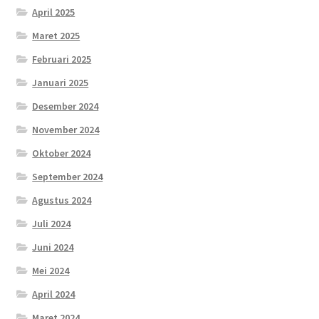
April 2025
Maret 2025
Februari 2025
Januari 2025
Desember 2024
November 2024
Oktober 2024
September 2024
Agustus 2024
Juli 2024
Juni 2024
Mei 2024
April 2024
Maret 2024