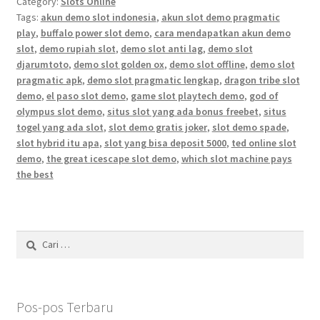
Category:
Slots Online
Tags:
akun demo slot indonesia
,
akun slot demo pragmatic
play
,
buffalo power slot demo
,
cara mendapatkan akun demo
slot
,
demo rupiah slot
,
demo slot anti lag
,
demo slot
djarumtoto
,
demo slot golden ox
,
demo slot offline
,
demo slot
pragmatic apk
,
demo slot pragmatic lengkap
,
dragon tribe slot
demo
,
el paso slot demo
,
game slot playtech demo
,
god of
olympus slot demo
,
situs slot yang ada bonus freebet
,
situs
togel yang ada slot
,
slot demo gratis joker
,
slot demo spade
,
slot hybrid itu apa
,
slot yang bisa deposit 5000
,
ted online slot
demo
,
the great icescape slot demo
,
which slot machine pays
the best
Cari
untuk:
Pos-pos Terbaru