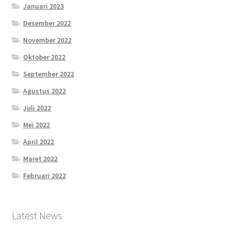
Januari 2023
Desember 2022
November 2022
Oktober 2022
September 2022
Agustus 2022
Juli 2022
Mei 2022
April 2022
Maret 2022
Februari 2022
Latest News