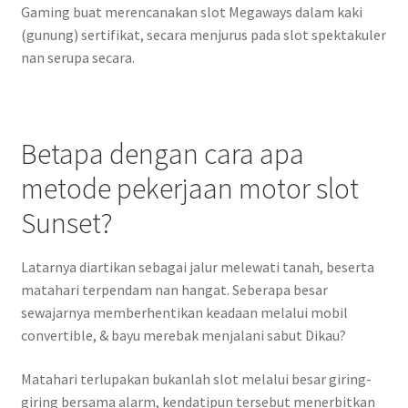
Gaming buat merencanakan slot Megaways dalam kaki
(gunung) sertifikat, secara menjurus pada slot spektakuler
nan serupa secara.
Betapa dengan cara apa
metode pekerjaan motor slot
Sunset?
Latarnya diartikan sebagai jalur melewati tanah, beserta
matahari terpendam nan hangat. Seberapa besar
sewajarnya memberhentikan keadaan melalui mobil
convertible, & bayu merebak menjalani sabut Dikau?
Matahari terlupakan bukanlah slot melalui besar giring-
giring bersama alarm, kendatipun tersebut menerbitkan