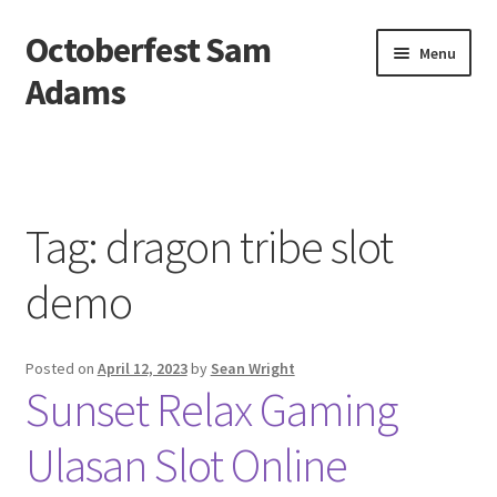
Octoberfest Sam
Skip
Skip
Menu
to
to
Adams
navigation
content
Beranda
About us
Tag:
dragon tribe slot
Contact us
demo
Privacy Policy
Posted on
April 12, 2023
by
Sean Wright
Sunset Relax Gaming
Ulasan Slot Online