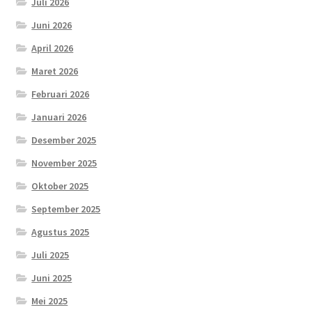
Juli 2026
Juni 2026
April 2026
Maret 2026
Februari 2026
Januari 2026
Desember 2025
November 2025
Oktober 2025
September 2025
Agustus 2025
Juli 2025
Juni 2025
Mei 2025