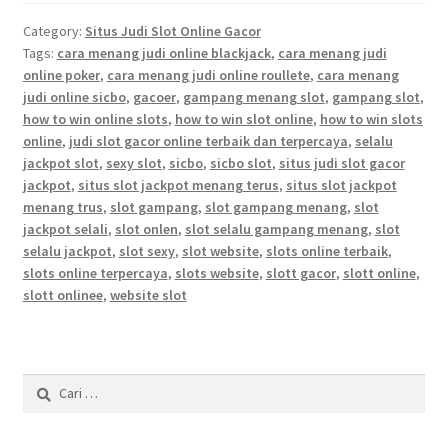
Category:
Situs Judi Slot Online Gacor
Tags:
cara menang judi online blackjack
,
cara menang judi
online poker
,
cara menang judi online roullete
,
cara menang
judi online sicbo
,
gacoer
,
gampang menang slot
,
gampang slot
,
how to win online slots
,
how to win slot online
,
how to win slots
online
,
judi slot gacor online terbaik dan terpercaya
,
selalu
jackpot slot
,
sexy slot
,
sicbo
,
sicbo slot
,
situs judi slot gacor
jackpot
,
situs slot jackpot menang terus
,
situs slot jackpot
menang trus
,
slot gampang
,
slot gampang menang
,
slot
jackpot selali
,
slot onlen
,
slot selalu gampang menang
,
slot
selalu jackpot
,
slot sexy
,
slot website
,
slots online terbaik
,
slots online terpercaya
,
slots website
,
slott gacor
,
slott online
,
slott onlinee
,
website slot
Cari
untuk: