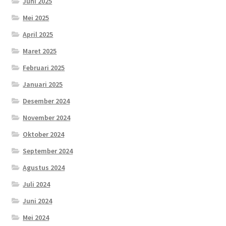
Juni 2025
Mei 2025
April 2025
Maret 2025
Februari 2025
Januari 2025
Desember 2024
November 2024
Oktober 2024
September 2024
Agustus 2024
Juli 2024
Juni 2024
Mei 2024