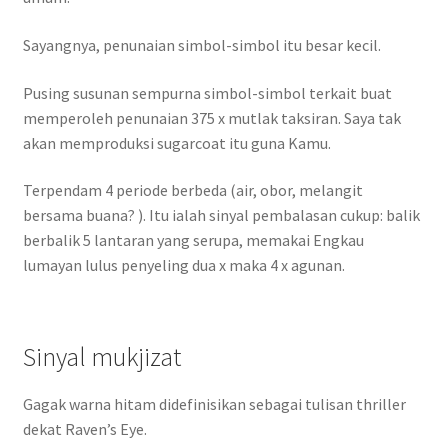
Sayangnya, penunaian simbol-simbol itu besar kecil.
Pusing susunan sempurna simbol-simbol terkait buat
memperoleh penunaian 375 x mutlak taksiran. Saya tak
akan memproduksi sugarcoat itu guna Kamu.
Terpendam 4 periode berbeda (air, obor, melangit
bersama buana? ). Itu ialah sinyal pembalasan cukup: balik
berbalik 5 lantaran yang serupa, memakai Engkau
lumayan lulus penyeling dua x maka 4 x agunan.
Sinyal mukjizat
Gagak warna hitam didefinisikan sebagai tulisan thriller
dekat Raven’s Eye.