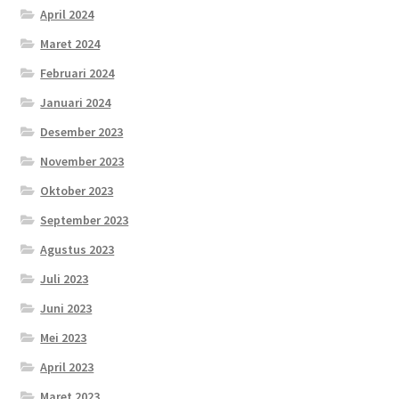
April 2024
Maret 2024
Februari 2024
Januari 2024
Desember 2023
November 2023
Oktober 2023
September 2023
Agustus 2023
Juli 2023
Juni 2023
Mei 2023
April 2023
Maret 2023