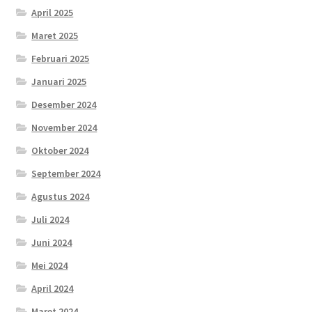
April 2025
Maret 2025
Februari 2025
Januari 2025
Desember 2024
November 2024
Oktober 2024
September 2024
Agustus 2024
Juli 2024
Juni 2024
Mei 2024
April 2024
Maret 2024