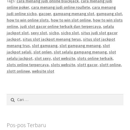
Tags:
cara menang judi online blackjack
,
cara menang judi
online poker
,
cara menang judi online roullete
,
cara menang
judi online sicbo
,
gacoer
,
gampang menang slot
,
gampang slot
,
how to win online slots
,
how to win slot online
,
how to win slots
online
,
judi slot gacor online terbaik dan terpercaya
,
selalu
jackpot slot
,
sexy slot
,
sicbo
,
sicbo slot
,
situs judi slot gacor
jackpot
,
situs slot jackpot menang terus
,
situs slot jackpot
menang trus
,
slot gampang
,
slot gampang menang
,
slot
jackpot selali
,
slot onlen
,
slot selalu gampang menang
,
slot
selalu jackpot
,
slot sexy
,
slot website
,
slots online terbaik
,
slots online terpercaya
,
slots website
,
slott gacor
,
slott online
,
slott onlinee
,
website slot
Cari
untuk:
Pos-pos Terbaru