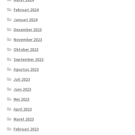
Februari 2024
Januari 2024
Desember 2023
November 2023
Oktober 2023
September 2023
Agustus 2023
Juli 2023
Juni 2023
Mei 2023
April 2023
Maret 2023
Februari 2023