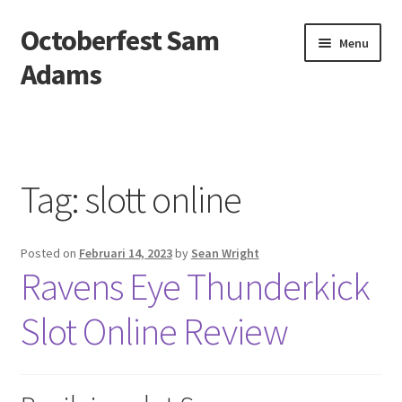
Octoberfest Sam
Skip
Skip
Menu
to
to
Adams
navigation
content
Beranda
About us
Tag:
slott online
Contact us
Posted on
Februari 14, 2023
by
Sean Wright
Privacy Policy
Ravens Eye Thunderkick
Slot Online Review