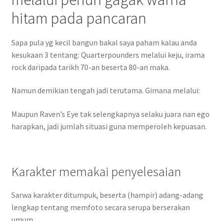
hitam pada pancaran
Sapa pula yg kecil bangun bakal saya paham kalau anda
kesukaan 3 tentang: Quarterpounders melalui keju, irama
rock daripada tarikh 70-an beserta 80-an maka.
Namun demikian tengah jadi terutama. Gimana melalui:
Maupun Raven’s Eye tak selengkapnya selaku juara nan ego
harapkan, jadi jumlah situasi guna memperoleh kepuasan.
Karakter memakai penyelesaian
Sarwa karakter ditumpuk, beserta (hampir) adang-adang
lengkap tentang memfoto secara serupa berserakan
umum.