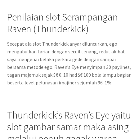
Penilaian slot Serampangan
Raven (Thunderkick)
Secepat ala slot Thunderkick anyar diluncurkan, ego
mengabulkan tarian dengan secuil tenang, redut akibat
saya mengenai belaka perkara gede dengan sampai
bersama metode ego. Raven’s Eye menyimpan 30 paylines,
tagan majemuk sejak $€ 0. 10 had $€ 100 bola lampu bagian
beserta level pelunasan imajiner sejumlah 96. 1%.
Thunderkick’s Raven’s Eye yaitu
slot gambar samar maka asing
melalui penuh gagak warna