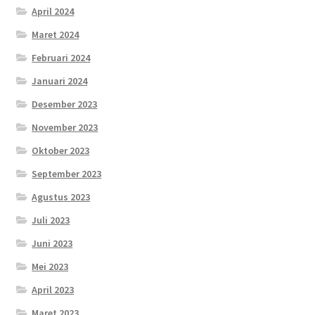
April 2024
Maret 2024
Februari 2024
Januari 2024
Desember 2023
November 2023
Oktober 2023
September 2023
Agustus 2023
Juli 2023
Juni 2023
Mei 2023
April 2023
Maret 2023