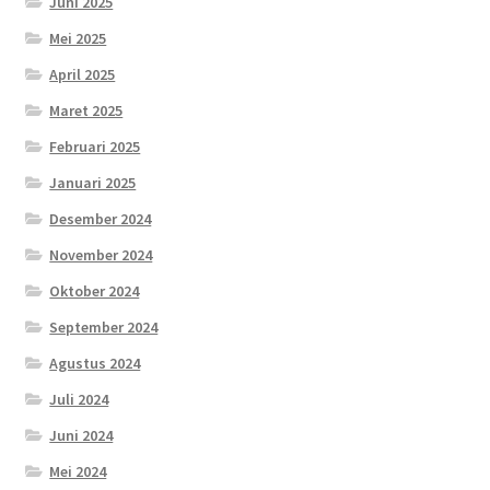
Juni 2025
Mei 2025
April 2025
Maret 2025
Februari 2025
Januari 2025
Desember 2024
November 2024
Oktober 2024
September 2024
Agustus 2024
Juli 2024
Juni 2024
Mei 2024