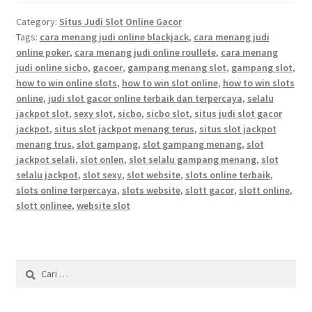
Category:
Situs Judi Slot Online Gacor
Tags:
cara menang judi online blackjack
,
cara menang judi
online poker
,
cara menang judi online roullete
,
cara menang
judi online sicbo
,
gacoer
,
gampang menang slot
,
gampang slot
,
how to win online slots
,
how to win slot online
,
how to win slots
online
,
judi slot gacor online terbaik dan terpercaya
,
selalu
jackpot slot
,
sexy slot
,
sicbo
,
sicbo slot
,
situs judi slot gacor
jackpot
,
situs slot jackpot menang terus
,
situs slot jackpot
menang trus
,
slot gampang
,
slot gampang menang
,
slot
jackpot selali
,
slot onlen
,
slot selalu gampang menang
,
slot
selalu jackpot
,
slot sexy
,
slot website
,
slots online terbaik
,
slots online terpercaya
,
slots website
,
slott gacor
,
slott online
,
slott onlinee
,
website slot
Cari
untuk: