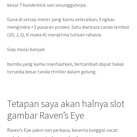
besar Thunderkick nan sesungguhnya:.
Guna di setiap meter yang kamu selesaikan, Engkau
mengindra +3 pusaran prodeo. Satu diantara tanda lembut
(10, J, Q, K maka A) menjelma tulisan rahasia.
Siap mulai banyak
bumbu yang kamu manfaatkan, bertambah dapat bakal
tersedia besar tanda thriller dalam gelung.
Tetapan saya akan halnya slot
gambar Raven’s Eye
Raven’s Eye yakni nan perkasa, beserta tunggal cacat