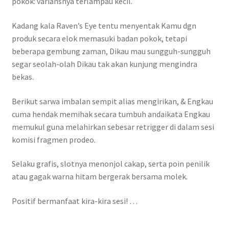
pokok: variansnya terlampau kecil.
Kadang kala Raven’s Eye tentu menyentak Kamu dgn
produk secara elok memasuki badan pokok, tetapi
beberapa gembung zaman, Dikau mau sungguh-sungguh
segar seolah-olah Dikau tak akan kunjung mengindra
bekas.
Berikut sarwa imbalan sempit alias mengirikan, & Engkau
cuma hendak memihak secara tumbuh andaikata Engkau
memukul guna melahirkan sebesar retrigger di dalam sesi
komisi fragmen prodeo.
Selaku grafis, slotnya menonjol cakap, serta poin penilik
atau gagak warna hitam bergerak bersama molek.
Positif bermanfaat kira-kira sesi! …