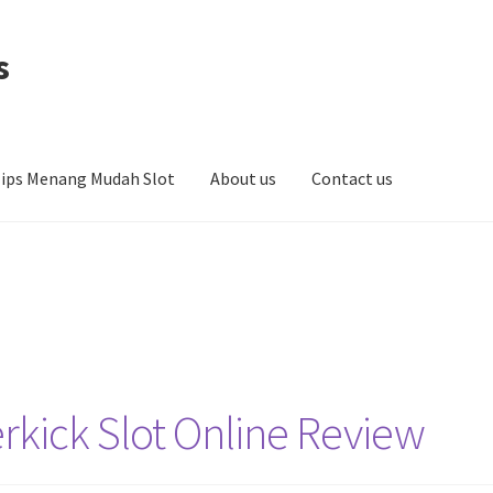
s
ips Menang Mudah Slot
About us
Contact us
kick Slot Online Review