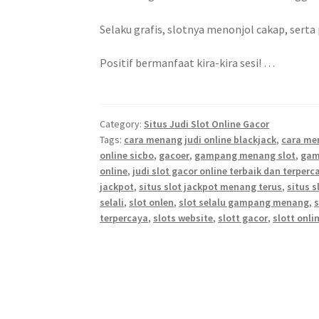
Selaku grafis, slotnya menonjol cakap, sert
Positif bermanfaat kira-kira sesi! …
Category:
Situs Judi Slot Online Gacor
Tags:
cara menang judi online blackjack
,
cara men
online sicbo
,
gacoer
,
gampang menang slot
,
gam
online
,
judi slot gacor online terbaik dan terperc
jackpot
,
situs slot jackpot menang terus
,
situs 
selali
,
slot onlen
,
slot selalu gampang menang
,
s
terpercaya
,
slots website
,
slott gacor
,
slott onli