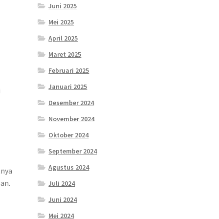
Juni 2025
Mei 2025
April 2025
Maret 2025
Februari 2025
Januari 2025
i
Desember 2024
November 2024
Oktober 2024
September 2024
Agustus 2024
tnya
an.
Juli 2024
Juni 2024
Mei 2024