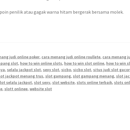
a poin penilik atau gagak warna hitam bergerak bersama molek.
ang judi online poker
,
cara menang judi online roullete
,
cara menang j
pang slot
,
how to win online slots
,
how to win slot online
,
how to win s
aya
,
selalu jackpot slot
,
sexy slot
,
sicbo
,
sicbo slot
,
situs judi slot gacor
slot jackpot menang trus
,
slot gampang
,
slot gampang menang
,
slot ja
lot selalu jackpot
,
slot sexy
,
slot website
,
slots online terbaik
,
slots on
ne
,
slott onlinee
,
website slot