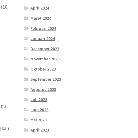
(10,
April 2024
Maret 2024
Februari 2024
Januari 2024
Desember 2023
November 2023
Oktober 2023
September 2023
Agustus 2023
Juli 2023
apa
Juni 2023
Mei 2023
gkau
April 2023