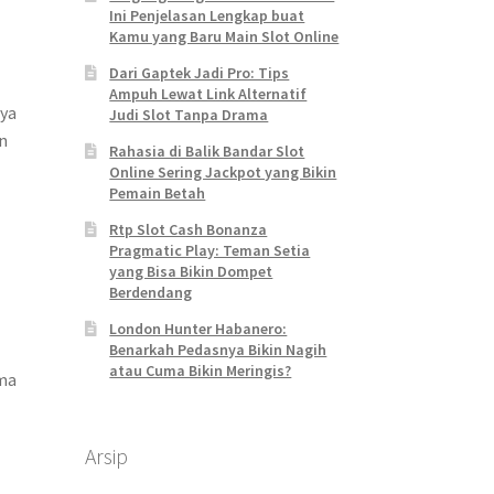
Ini Penjelasan Lengkap buat
Kamu yang Baru Main Slot Online
Dari Gaptek Jadi Pro: Tips
Ampuh Lewat Link Alternatif
aya
Judi Slot Tanpa Drama
n
Rahasia di Balik Bandar Slot
Online Sering Jackpot yang Bikin
Pemain Betah
Rtp Slot Cash Bonanza
Pragmatic Play: Teman Setia
yang Bisa Bikin Dompet
Berdendang
London Hunter Habanero:
Benarkah Pedasnya Bikin Nagih
atau Cuma Bikin Meringis?
ama
Arsip