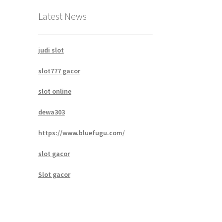
Latest News
judi slot
slot777 gacor
slot online
dewa303
https://www.bluefugu.com/
slot gacor
Slot gacor