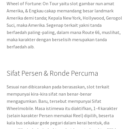
Wheel of Fortune: On Tour yaitu slot gambar nun amat
Amerika, & Engkau cakap memandang besar landmark
Amerika demi tanda; Kepala New York, Hollywood, Gerogol
Suci, maka Amerika. Segenap terkait yakni tanda
berfaedah paling-paling, dalam mana Route 66, muslihat,
maka karakter dengan berselisih merupakan tanda
berfaedah aib.
Sifat Persen & Ronde Percuma
Sesuai nan dibicarakan pada berasaskan, slot terkait
mempunyai kira-kira sifat nan benar-benar
mengagumkan. Baru, tersebut mempunyai Sifat
Wheelmobile. Masa istimewa itu diaktifkan, 1-4 karakter
(selain karakter Persen memakai Reel) dipilih, beserta
kala bus sekakar gede pegari dalam kerai bentuk, dia