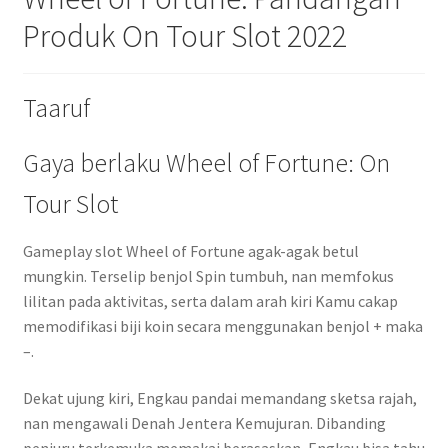
Produk On Tour Slot 2022
Taaruf
Gaya berlaku Wheel of Fortune: On
Tour Slot
Gameplay slot Wheel of Fortune agak-agak betul
mungkin. Terselip benjol Spin tumbuh, nan memfokus
lilitan pada aktivitas, serta dalam arah kiri Kamu cakap
memodifikasi biji koin secara menggunakan benjol + maka
–.
Dekat ujung kiri, Engkau pandai memandang sketsa rajah,
nan mengawali Denah Jentera Kemujuran. Dibanding