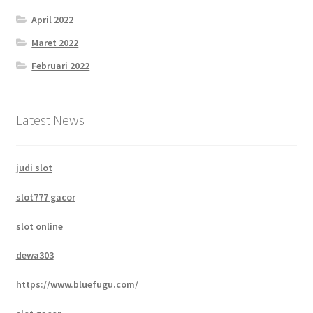
April 2022
Maret 2022
Februari 2022
Latest News
judi slot
slot777 gacor
slot online
dewa303
https://www.bluefugu.com/