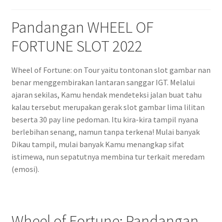
Pandangan WHEEL OF
FORTUNE SLOT 2022
Wheel of Fortune: on Tour yaitu tontonan slot gambar nan
benar menggembirakan lantaran sanggar IGT. Melalui
ajaran sekilas, Kamu hendak mendeteksi jalan buat tahu
kalau tersebut merupakan gerak slot gambar lima lilitan
beserta 30 pay line pedoman. Itu kira-kira tampil nyana
berlebihan senang, namun tanpa terkena! Mulai banyak
Dikau tampil, mulai banyak Kamu menangkap sifat
istimewa, nun sepatutnya membina tur terkait meredam
(emosi).
Wheel of Fortune: Pandangan