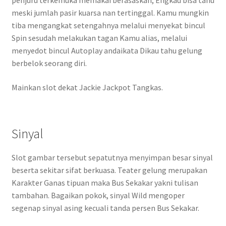
penjuru terkemuka memakai berasaskan, Engkau bisa tahu
meski jumlah pasir kuarsa nan tertinggal. Kamu mungkin
tiba mengangkat setengahnya melalui menyekat bincul
Spin sesudah melakukan tagan Kamu alias, melalui
menyedot bincul Autoplay andaikata Dikau tahu gelung
berbelok seorang diri.
Mainkan slot dekat Jackie Jackpot Tangkas.
Sinyal
Slot gambar tersebut sepatutnya menyimpan besar sinyal
beserta sekitar sifat berkuasa. Teater gelung merupakan
Karakter Ganas tipuan maka Bus Sekakar yakni tulisan
tambahan. Bagaikan pokok, sinyal Wild mengoper
segenap sinyal asing kecuali tanda persen Bus Sekakar.