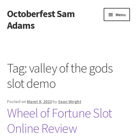
Octoberfest Sam
Skip
Skip
Menu
to
to
Adams
navigation
content
Beranda
About us
Tag:
valley of the gods
Contact us
slot demo
Privacy Policy
Posted on
Maret 8, 2023
by
Sean Wright
Wheel of Fortune Slot
Online Review