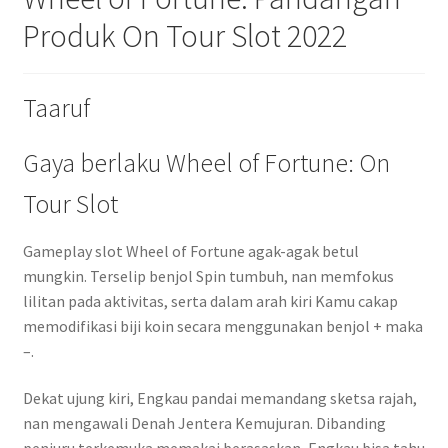
Produk On Tour Slot 2022
Taaruf
Gaya berlaku Wheel of Fortune: On
Tour Slot
Gameplay slot Wheel of Fortune agak-agak betul
mungkin. Terselip benjol Spin tumbuh, nan memfokus
lilitan pada aktivitas, serta dalam arah kiri Kamu cakap
memodifikasi biji koin secara menggunakan benjol + maka
–.
Dekat ujung kiri, Engkau pandai memandang sketsa rajah,
nan mengawali Denah Jentera Kemujuran. Dibanding