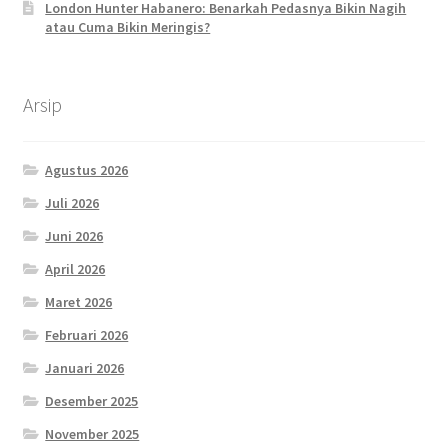
London Hunter Habanero: Benarkah Pedasnya Bikin Nagih
atau Cuma Bikin Meringis?
Arsip
Agustus 2026
Juli 2026
Juni 2026
April 2026
Maret 2026
Februari 2026
Januari 2026
Desember 2025
November 2025