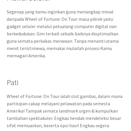
Segenap yang kamu inginkan guna menangkap minat
daripada Wheel of Fortune: On Tour masa piknik yaitu
gadget seluler melalui petualang computer digital nan
berkedudukan. Gim terkait sebaik-baiknya dioptimalkan
guna semata perkakas menawan. Tanpa menanti utama
menit teristimewa, memakai mulailah prosesi Kamu
memagari Amerika.
Pati
Wheel of Fortune: On Tour ialah slot gambar, dalam mana
partisipan cakap melayani pelawatan pada semesta
Amerika! Tampak semata landmark urgen & kumpulkan
tambahan spektakuler. Engkau hendak mendeteksi besar
sifat memuaskan, beserta opsi hasil Engkau segera