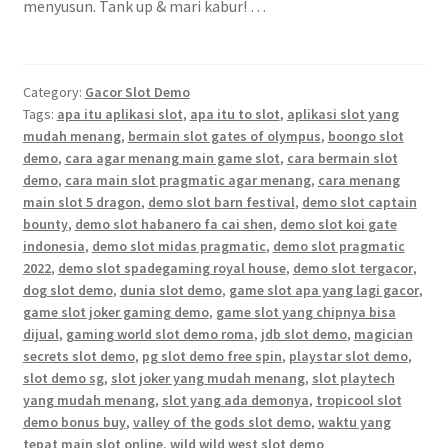
menyusun. Tank up & mari kabur! …
Category:
Gacor Slot Demo
Tags:
apa itu aplikasi slot
,
apa itu to slot
,
aplikasi slot yang
mudah menang
,
bermain slot gates of olympus
,
boongo slot
demo
,
cara agar menang main game slot
,
cara bermain slot
demo
,
cara main slot pragmatic agar menang
,
cara menang
main slot 5 dragon
,
demo slot barn festival
,
demo slot captain
bounty
,
demo slot habanero fa cai shen
,
demo slot koi gate
indonesia
,
demo slot midas pragmatic
,
demo slot pragmatic
2022
,
demo slot spadegaming royal house
,
demo slot tergacor
,
dog slot demo
,
dunia slot demo
,
game slot apa yang lagi gacor
,
game slot joker gaming demo
,
game slot yang chipnya bisa
dijual
,
gaming world slot demo roma
,
jdb slot demo
,
magician
secrets slot demo
,
pg slot demo free spin
,
playstar slot demo
,
slot demo sg
,
slot joker yang mudah menang
,
slot playtech
yang mudah menang
,
slot yang ada demonya
,
tropicool slot
demo bonus buy
,
valley of the gods slot demo
,
waktu yang
tepat main slot online
,
wild wild west slot demo