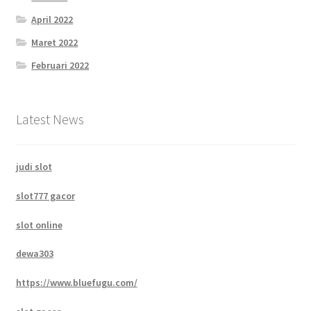
April 2022
Maret 2022
Februari 2022
Latest News
judi slot
slot777 gacor
slot online
dewa303
https://www.bluefugu.com/