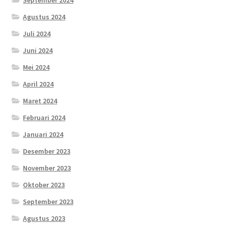
September 2024
Agustus 2024
Juli 2024
Juni 2024
Mei 2024
April 2024
Maret 2024
Februari 2024
Januari 2024
Desember 2023
November 2023
Oktober 2023
September 2023
Agustus 2023