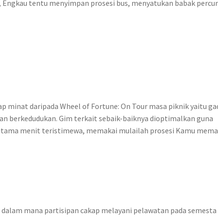
 5, Engkau tentu menyimpan prosesi bus, menyatukan babak perc
 minat daripada Wheel of Fortune: On Tour masa piknik yaitu ga
nan berkedudukan. Gim terkait sebaik-baiknya dioptimalkan guna
tama menit teristimewa, memakai mulailah prosesi Kamu mema
r, dalam mana partisipan cakap melayani pelawatan pada semesta