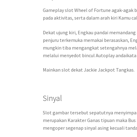
Gameplay slot Wheel of Fortune agak-agak b
pada aktivitas, serta dalam arah kiri Kamu c
Dekat ujung kiri, Engkau pandai memandang 
penjuru terkemuka memakai berasaskan, Engk
mungkin tiba mengangkat setengahnya melal
melalui menyedot bincul Autoplay andaikata 
Mainkan slot dekat Jackie Jackpot Tangkas.
Sinyal
Slot gambar tersebut sepatutnya menyimpan b
merupakan Karakter Ganas tipuan maka Bus S
mengoper segenap sinyal asing kecuali tanda