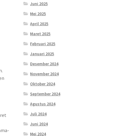
Juni 2025
Mei 2025
April 2025
Maret 2025
Februari 2025
Januari 2025
Desember 2024
n.
November 2024
sen
Oktober 2024
September 2024
Agustus 2024
Juli 2024
ret
Juni 2024
sama-
Mei 2024