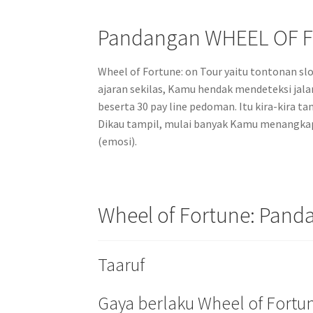
Pandangan WHEEL OF 
Wheel of Fortune: on Tour yaitu tontonan s
ajaran sekilas, Kamu hendak mendeteksi jala
beserta 30 pay line pedoman. Itu kira-kira 
Dikau tampil, mulai banyak Kamu menangkap
(emosi).
Wheel of Fortune: Pand
Taaruf
Gaya berlaku Wheel of Fortun