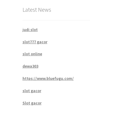
Latest News
judi slot
slot777 gacor
slot online
dewa303
https://www.bluefugu.com/
slot gacor
Slot gacor