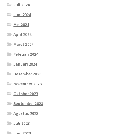
Juli 2024
Juni 2024
Mei 2024
April 2024
Maret 2024
Februari 2024
Januari 2024
Desember 2023
November 2023
Oktober 2023
September 2023
Agustus 2023
Juli 2023
Juni 2023