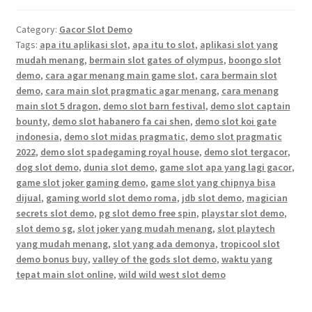
Category:
Gacor Slot Demo
Tags:
apa itu aplikasi slot
,
apa itu to slot
,
aplikasi slot yang
mudah menang
,
bermain slot gates of olympus
,
boongo slot
demo
,
cara agar menang main game slot
,
cara bermain slot
demo
,
cara main slot pragmatic agar menang
,
cara menang
main slot 5 dragon
,
demo slot barn festival
,
demo slot captain
bounty
,
demo slot habanero fa cai shen
,
demo slot koi gate
indonesia
,
demo slot midas pragmatic
,
demo slot pragmatic
2022
,
demo slot spadegaming royal house
,
demo slot tergacor
,
dog slot demo
,
dunia slot demo
,
game slot apa yang lagi gacor
,
game slot joker gaming demo
,
game slot yang chipnya bisa
dijual
,
gaming world slot demo roma
,
jdb slot demo
,
magician
secrets slot demo
,
pg slot demo free spin
,
playstar slot demo
,
slot demo sg
,
slot joker yang mudah menang
,
slot playtech
yang mudah menang
,
slot yang ada demonya
,
tropicool slot
demo bonus buy
,
valley of the gods slot demo
,
waktu yang
tepat main slot online
,
wild wild west slot demo