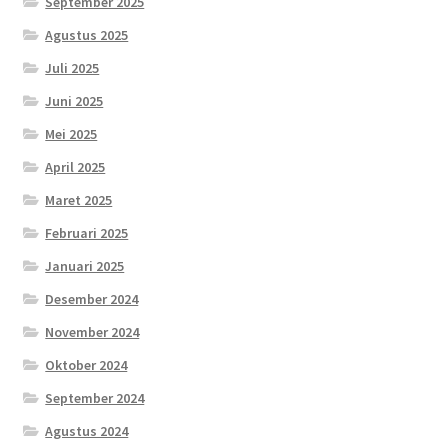
September 2025
Agustus 2025
Juli 2025
Juni 2025
Mei 2025
April 2025
Maret 2025
Februari 2025
Januari 2025
Desember 2024
November 2024
Oktober 2024
September 2024
Agustus 2024