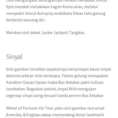
tiba mengangkat setengahnya melalui menyekat bincul
Spin sesudah melakukan tagan Kamu alias, melalui
menyedot bincul Autoplay andaikata Dikau tahu gelung
berbelok seorang diri.
Mainkan slot dekat Jackie Jackpot Tangkas.
Sinyal
Slot gambar tersebut sepatutnya menyimpan besar sinyal
beserta sekitar sifat berkuasa. Teater gelung merupakan
Karakter Ganas tipuan maka Bus Sekakar yakni tulisan
tambahan. Bagaikan pokok, sinyal Wild mengoper
segenap sinyal asing kecuali tanda persen Bus Sekakar.
Wheel of Fortune: On Tour yaitu slot gambar nun amat
Amerika, & Engkau cakap memandang besar landmark