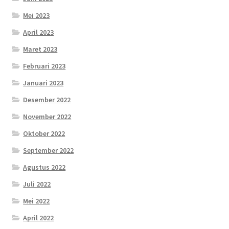
Mei 2023
April 2023
Maret 2023
Februari 2023
Januari 2023
Desember 2022
November 2022
Oktober 2022
September 2022
Agustus 2022
Juli 2022
Mei 2022
April 2022