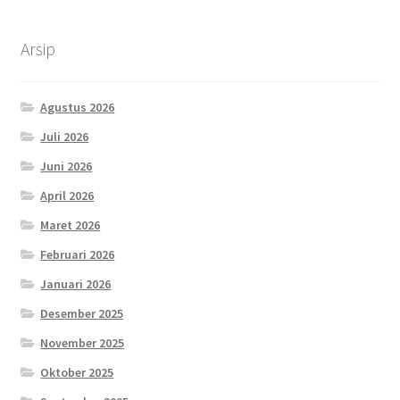
Arsip
Agustus 2026
Juli 2026
Juni 2026
April 2026
Maret 2026
Februari 2026
Januari 2026
Desember 2025
November 2025
Oktober 2025