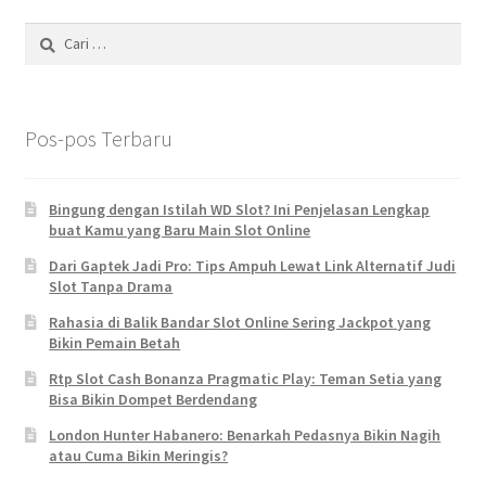
Cari
untuk:
Pos-pos Terbaru
Bingung dengan Istilah WD Slot? Ini Penjelasan Lengkap
buat Kamu yang Baru Main Slot Online
Dari Gaptek Jadi Pro: Tips Ampuh Lewat Link Alternatif Judi
Slot Tanpa Drama
Rahasia di Balik Bandar Slot Online Sering Jackpot yang
Bikin Pemain Betah
Rtp Slot Cash Bonanza Pragmatic Play: Teman Setia yang
Bisa Bikin Dompet Berdendang
London Hunter Habanero: Benarkah Pedasnya Bikin Nagih
atau Cuma Bikin Meringis?