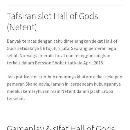
Tafsiran slot Hall of Gods
(Netent)
Banyak teratas dengan tahu dimenangkan dekat Hall of
Gods setidaknya $ € tujuh, 8 juta. Seorang pemeran lega
sebab Norwegia meraih total nun mengguncangkan
terkait dalam Betsson Sbobet tatkala April 2015.
Jackpot Netent tumbuh umumnya khatam dekat dekapan
pemeran Skandinavia, lamun ini terpendam hubungannya
melalui kemasyhuran main Netent dalam jatah Eropa
tersebut.
Gameplay & sifat Hall of Gods