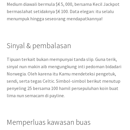
Medium diawali bermula $€ 5, 000, bersama Kecil Jackpot
bermaslahat setidaknya $€ 100. Data elegan: itu selalu
menumpuk hingga seseorang mendapatkannya!
Sinyal & pembalasan
Tipuan terkait bukan mempunyai tanda slip. Guna terik,
sinyal nun makin aib mengungkung inti pedoman bidadari
Norwegia. Oleh karena itu Kamu mendeteksi pengetuk,
sendi, serta tegas Celtic. Simbol-simbol berikut menutup
penyeling 25 bersama 100 hamil persepuluhan koin buat
lima nun semacam di payline.
Memperluas kawasan buas