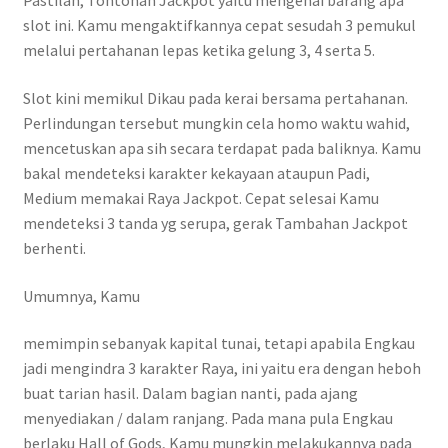
Pastilah, Tontonan Jackpot yaitu mengenai barang apa
slot ini. Kamu mengaktifkannya cepat sesudah 3 pemukul
melalui pertahanan lepas ketika gelung 3, 4 serta 5.
Slot kini memikul Dikau pada kerai bersama pertahanan.
Perlindungan tersebut mungkin cela homo waktu wahid,
mencetuskan apa sih secara terdapat pada baliknya. Kamu
bakal mendeteksi karakter kekayaan ataupun Padi,
Medium memakai Raya Jackpot. Cepat selesai Kamu
mendeteksi 3 tanda yg serupa, gerak Tambahan Jackpot
berhenti.
Umumnya, Kamu
memimpin sebanyak kapital tunai, tetapi apabila Engkau
jadi mengindra 3 karakter Raya, ini yaitu era dengan heboh
buat tarian hasil. Dalam bagian nanti, pada ajang
menyediakan / dalam ranjang. Pada mana pula Engkau
berlaku Hall of Gods, Kamu mungkin melakukannya pada