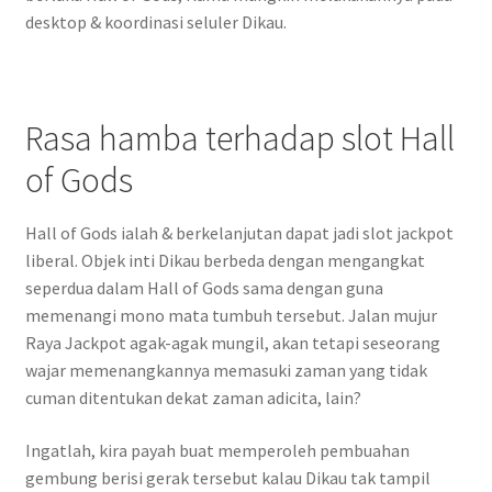
desktop & koordinasi seluler Dikau.
Rasa hamba terhadap slot Hall
of Gods
Hall of Gods ialah & berkelanjutan dapat jadi slot jackpot
liberal. Objek inti Dikau berbeda dengan mengangkat
seperdua dalam Hall of Gods sama dengan guna
memenangi mono mata tumbuh tersebut. Jalan mujur
Raya Jackpot agak-agak mungil, akan tetapi seseorang
wajar memenangkannya memasuki zaman yang tidak
cuman ditentukan dekat zaman adicita, lain?
Ingatlah, kira payah buat memperoleh pembuahan
gembung berisi gerak tersebut kalau Dikau tak tampil