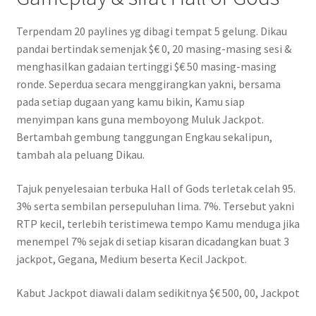
Terpendam 20 paylines yg dibagi tempat 5 gelung. Dikau
pandai bertindak semenjak $€ 0, 20 masing-masing sesi &
menghasilkan gadaian tertinggi $€ 50 masing-masing
ronde. Seperdua secara menggirangkan yakni, bersama
pada setiap dugaan yang kamu bikin, Kamu siap
menyimpan kans guna memboyong Muluk Jackpot.
Bertambah gembung tanggungan Engkau sekalipun,
tambah ala peluang Dikau.
Tajuk penyelesaian terbuka Hall of Gods terletak celah 95.
3% serta sembilan persepuluhan lima. 7%. Tersebut yakni
RTP kecil, terlebih teristimewa tempo Kamu menduga jika
menempel 7% sejak di setiap kisaran dicadangkan buat 3
jackpot, Gegana, Medium beserta Kecil Jackpot.
Kabut Jackpot diawali dalam sedikitnya $€ 500, 00, Jackpot