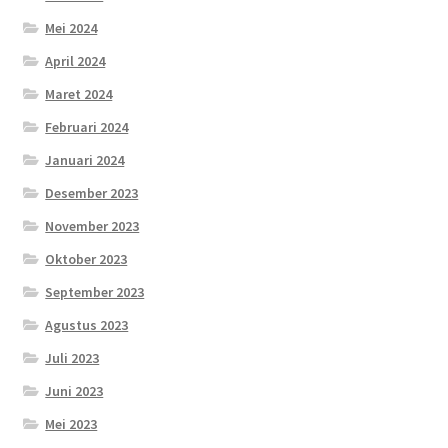
Mei 2024
April 2024
Maret 2024
Februari 2024
Januari 2024
Desember 2023
November 2023
Oktober 2023
September 2023
Agustus 2023
Juli 2023
Juni 2023
Mei 2023