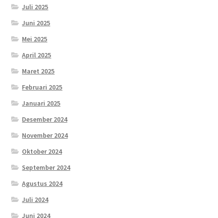
Juli 2025
Juni 2025
Mei 2025
April 2025
Maret 2025
Februari 2025
Januari 2025
Desember 2024
November 2024
Oktober 2024
September 2024
Agustus 2024
Juli 2024
Juni 2024