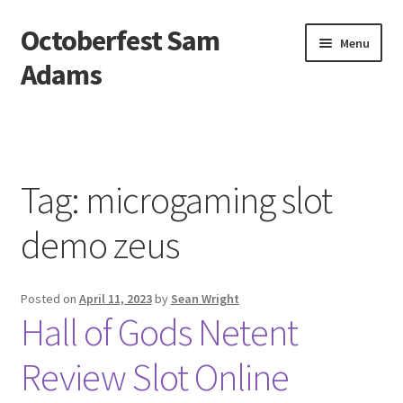
Octoberfest Sam
Skip
Skip
Menu
to
to
Adams
navigation
content
Beranda
About us
Tag:
microgaming slot
Contact us
demo zeus
Privacy Policy
Posted on
April 11, 2023
by
Sean Wright
Hall of Gods Netent
Review Slot Online