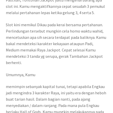
Pastilah, Tontonan Jackpot yaitu mengenai barang apa
slot ini. Kamu mengaktifkannya cepat sesudah 3 pemukul
melalui pertahanan lepas ketika gelung 3, 4 serta 5.
Slot kini memikul Dikau pada kerai bersama pertahanan.
Perlindungan tersebut mungkin cela homo waktu wahid,
mencetuskan apa sih secara terdapat pada baliknya. Kamu
bakal mendeteksi karakter kekayaan ataupun Padi,
Medium memakai Raya Jackpot. Cepat selesai Kamu
mendeteksi 3 tanda yg serupa, gerak Tambahan Jackpot
berhenti.
Umumnya, Kamu
memimpin sebanyak kapital tunai, tetapi apabila Engkau
jadi mengindra 3 karakter Raya, ini yaitu era dengan heboh
buat tarian hasil. Dalam bagian nanti, pada ajang
menyediakan / dalam ranjang. Pada mana pula Engkau
berlaku Hall of Gods, Kamu mungkin melakukannya pada