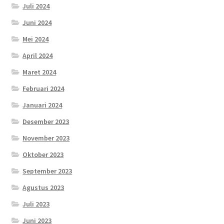
Juli 2024
Juni 2024
Mei 2024
April 2024
Maret 2024
Februari 2024
Januari 2024
Desember 2023
November 2023
Oktober 2023
September 2023
Agustus 2023
Juli 2023
Juni 2023