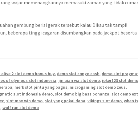
seorang wajar memenangkannya memasuki zaman yang tidak cuma
ahan gembung berisi gerak tersebut kalau Dikau tak tampil
un, beberapa tinggi cagaran disumbangkan pada jackpot beserta
 alive 2 slot demo bonus buy
,
demo slot congo cash
,
demo slot pragma
es of olympus slot indonesia
,
jin qian wa slot demo
,
joker123 slot dem
berapa
,
merk slot pintu yang bagus
,
microgaming slot demo zeus
,
gmatic slot indonesia demo
,
slot demo big bass bonanza
,
slot demo ext
tec
,
slot max win demo
,
slot yang pakai dana
,
vikings slot demo
,
when is
o
,
wolf run slot demo