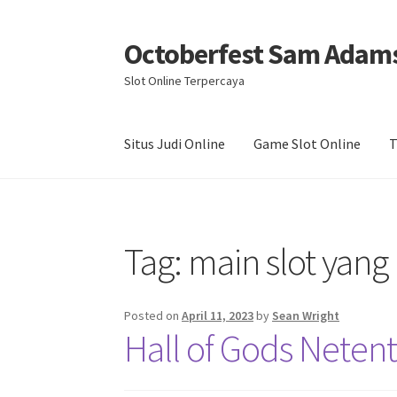
Octoberfest Sam Adam
Skip
Skip
to
to
Slot Online Terpercaya
navigation
content
Situs Judi Online
Game Slot Online
T
Beranda
About us
Contact us
Privacy Policy
Tag:
main slot yang
Posted on
April 11, 2023
by
Sean Wright
Hall of Gods Netent