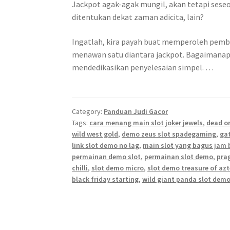
Jackpot agak-agak mungil, akan tetapi se
ditentukan dekat zaman adicita, lain?
Ingatlah, kira payah buat memperoleh pembu
menawan satu diantara jackpot. Bagaimanap
mendedikasikan penyelesaian simpel. …
Category:
Panduan Judi Gacor
Tags:
cara menang main slot joker jewels
,
dead or
wild west gold
,
demo zeus slot spadegaming
,
gat
link slot demo no lag
,
main slot yang bagus jam 
permainan demo slot
,
permainan slot demo
,
pra
chilli
,
slot demo micro
,
slot demo treasure of az
black friday starting
,
wild giant panda slot dem