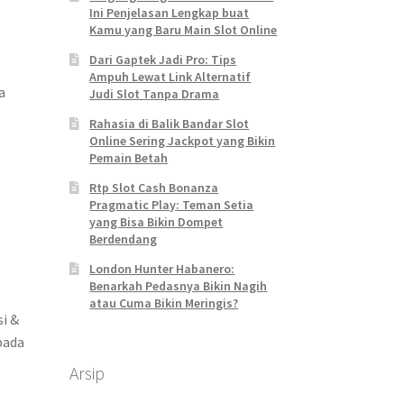
Ini Penjelasan Lengkap buat
Kamu yang Baru Main Slot Online
Dari Gaptek Jadi Pro: Tips
Ampuh Lewat Link Alternatif
a
Judi Slot Tanpa Drama
Rahasia di Balik Bandar Slot
Online Sering Jackpot yang Bikin
Pemain Betah
Rtp Slot Cash Bonanza
Pragmatic Play: Teman Setia
yang Bisa Bikin Dompet
Berdendang
London Hunter Habanero:
Benarkah Pedasnya Bikin Nagih
atau Cuma Bikin Meringis?
i &
pada
Arsip