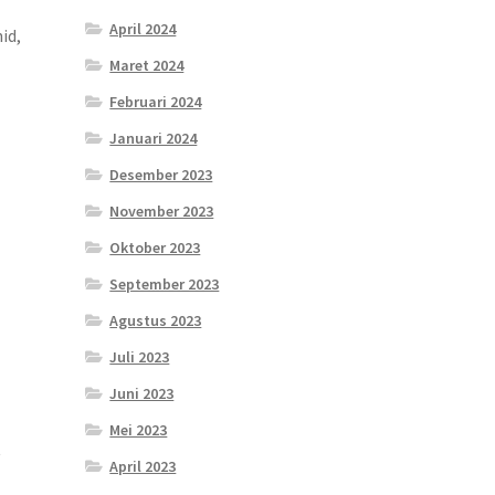
April 2024
id,
Maret 2024
Februari 2024
Januari 2024
Desember 2023
November 2023
Oktober 2023
September 2023
Agustus 2023
Juli 2023
Juni 2023
Mei 2023
t
April 2023