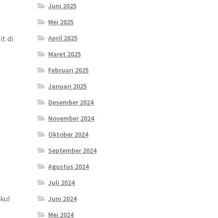
Juni 2025
Mei 2025
t di
April 2025
Maret 2025
Februari 2025
Januari 2025
Desember 2024
November 2024
Oktober 2024
September 2024
Agustus 2024
Juli 2024
kul
Juni 2024
Mei 2024