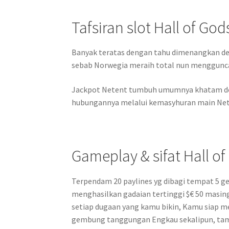
Tafsiran slot Hall of God
Banyak teratas dengan tahu dimenangkan deka
sebab Norwegia meraih total nun mengguncan
Jackpot Netent tumbuh umumnya khatam dek
hubungannya melalui kemasyhuran main Nete
Gameplay & sifat Hall o
Terpendam 20 paylines yg dibagi tempat 5 ge
menghasilkan gadaian tertinggi $€ 50 masin
setiap dugaan yang kamu bikin, Kamu siap
gembung tanggungan Engkau sekalipun, tam