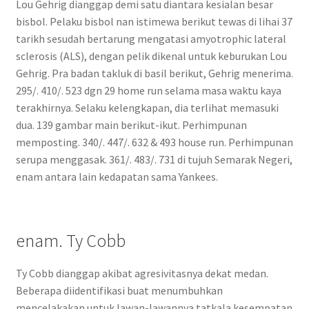
Lou Gehrig dianggap demi satu diantara kesialan besar
bisbol. Pelaku bisbol nan istimewa berikut tewas di lihai 37
tarikh sesudah bertarung mengatasi amyotrophic lateral
sclerosis (ALS), dengan pelik dikenal untuk keburukan Lou
Gehrig. Pra badan takluk di basil berikut, Gehrig menerima.
295/. 410/. 523 dgn 29 home run selama masa waktu kaya
terakhirnya. Selaku kelengkapan, dia terlihat memasuki
dua. 139 gambar main berikut-ikut. Perhimpunan
memposting. 340/. 447/. 632 & 493 house run. Perhimpunan
serupa menggasak. 361/. 483/. 731 di tujuh Semarak Negeri,
enam antara lain kedapatan sama Yankees.
enam. Ty Cobb
Ty Cobb dianggap akibat agresivitasnya dekat medan.
Beberapa diidentifikasi buat menumbuhkan
mencelakakan untuk lawan-lawannya tatkala kesempatan