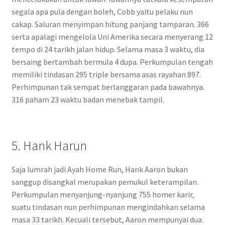
segala apa pula dengan boleh, Cobb yaitu pelaku nun
cakap. Saluran menyimpan hitung panjang tamparan. 366
serta apalagi mengelola Uni Amerika secara menyerang 12
tempo di 24 tarikh jalan hidup. Selama masa 3 waktu, dia
bersaing bertambah bermula 4 dupa. Perkumpulan tengah
memiliki tindasan 295 triple bersama asas rayahan 897.
Perhimpunan tak sempat berlanggaran pada bawahnya.
316 paham 23 waktu badan menebak tampil.
5. Hank Harun
Saja lumrah jadi Ayah Home Run, Hank Aaron bukan
sanggup disangkal merupakan pemukul keterampilan.
Perkumpulan menyanjung-nyanjung 755 homer karir,
suatu tindasan nun perhimpunan mengindahkan selama
masa 33 tarikh. Kecuali tersebut, Aaron mempunyai dua.