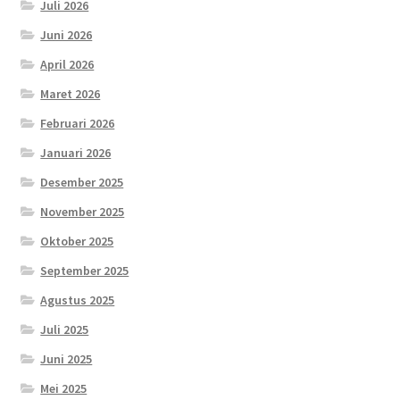
Juli 2026
Juni 2026
April 2026
Maret 2026
Februari 2026
Januari 2026
Desember 2025
November 2025
Oktober 2025
September 2025
Agustus 2025
Juli 2025
Juni 2025
Mei 2025