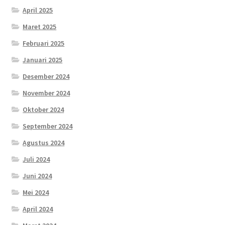
April 2025
Maret 2025
Februari 2025
Januari 2025
Desember 2024
November 2024
Oktober 2024
September 2024
Agustus 2024
Juli 2024
Juni 2024
Mei 2024
April 2024