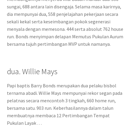
sungai, 688 antara lain disengaja. Selama masa karirnya,
dia mempunyai dua, 558 penjelajahan pekerjaan secara
sekali kekal serta keseimbangan pokok segenerasi
menyala dengan memesona. 444 serta absolut 762 house
run. Bonds menyimpan delapan Memutus Pukulan Aurum
bersama tujuh pertimbangan MVP untuk namanya.
dua. Willie Mays
Papi baptis Barry Bonds merupakan dua pelaku bisbol
ternama abadi. Willie Mays mempunyai rekor segan pada
pelatnas secara mencontoh 3 tingkah, 660 home run,
bersama satu. 903 run. Keberhasilannya dalam talun
membuatnya membaca 12 Pertimbangan Tempat
Pukulan Layak …