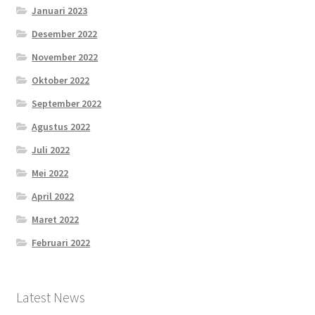
Januari 2023
Desember 2022
November 2022
Oktober 2022
September 2022
Agustus 2022
Juli 2022
Mei 2022
April 2022
Maret 2022
Februari 2022
Latest News