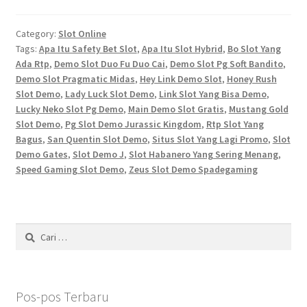
Category:
Slot Online
Tags:
Apa Itu Safety Bet Slot
,
Apa Itu Slot Hybrid
,
Bo Slot Yang
Ada Rtp
,
Demo Slot Duo Fu Duo Cai
,
Demo Slot Pg Soft Bandito
,
Demo Slot Pragmatic Midas
,
Hey Link Demo Slot
,
Honey Rush
Slot Demo
,
Lady Luck Slot Demo
,
Link Slot Yang Bisa Demo
,
Lucky Neko Slot Pg Demo
,
Main Demo Slot Gratis
,
Mustang Gold
Slot Demo
,
Pg Slot Demo Jurassic Kingdom
,
Rtp Slot Yang
Bagus
,
San Quentin Slot Demo
,
Situs Slot Yang Lagi Promo
,
Slot
Demo Gates
,
Slot Demo J
,
Slot Habanero Yang Sering Menang
,
Speed Gaming Slot Demo
,
Zeus Slot Demo Spadegaming
Cari
untuk:
Pos-pos Terbaru