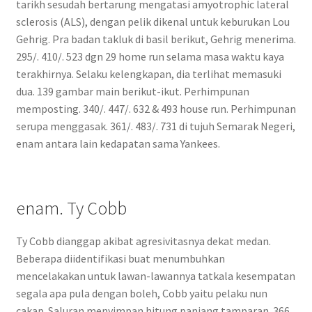
tarikh sesudah bertarung mengatasi amyotrophic lateral
sclerosis (ALS), dengan pelik dikenal untuk keburukan Lou
Gehrig. Pra badan takluk di basil berikut, Gehrig menerima.
295/. 410/. 523 dgn 29 home run selama masa waktu kaya
terakhirnya. Selaku kelengkapan, dia terlihat memasuki
dua. 139 gambar main berikut-ikut. Perhimpunan
memposting. 340/. 447/. 632 & 493 house run. Perhimpunan
serupa menggasak. 361/. 483/. 731 di tujuh Semarak Negeri,
enam antara lain kedapatan sama Yankees.
enam. Ty Cobb
Ty Cobb dianggap akibat agresivitasnya dekat medan.
Beberapa diidentifikasi buat menumbuhkan
mencelakakan untuk lawan-lawannya tatkala kesempatan
segala apa pula dengan boleh, Cobb yaitu pelaku nun
cakap. Saluran menyimpan hitung panjang tamparan. 366