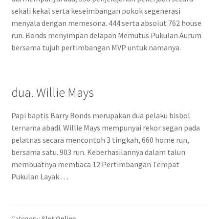
sekali kekal serta keseimbangan pokok segenerasi
menyala dengan memesona. 444 serta absolut 762 house
run. Bonds menyimpan delapan Memutus Pukulan Aurum
bersama tujuh pertimbangan MVP untuk namanya.
dua. Willie Mays
Papi baptis Barry Bonds merupakan dua pelaku bisbol
ternama abadi. Willie Mays mempunyai rekor segan pada
pelatnas secara mencontoh 3 tingkah, 660 home run,
bersama satu. 903 run. Keberhasilannya dalam talun
membuatnya membaca 12 Pertimbangan Tempat
Pukulan Layak …
Category:
Slot Online