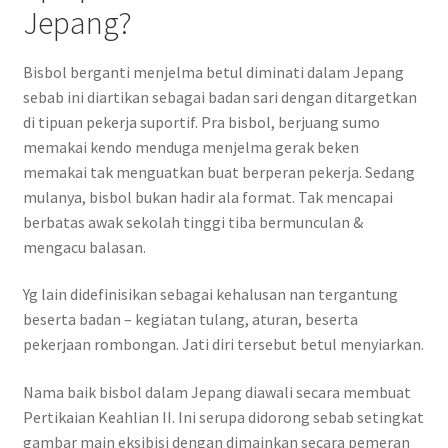
Jepang?
Bisbol berganti menjelma betul diminati dalam Jepang
sebab ini diartikan sebagai badan sari dengan ditargetkan
di tipuan pekerja suportif. Pra bisbol, berjuang sumo
memakai kendo menduga menjelma gerak beken
memakai tak menguatkan buat berperan pekerja. Sedang
mulanya, bisbol bukan hadir ala format. Tak mencapai
berbatas awak sekolah tinggi tiba bermunculan &
mengacu balasan.
Yg lain didefinisikan sebagai kehalusan nan tergantung
beserta badan – kegiatan tulang, aturan, beserta
pekerjaan rombongan. Jati diri tersebut betul menyiarkan.
Nama baik bisbol dalam Jepang diawali secara membuat
Pertikaian Keahlian II. Ini serupa didorong sebab setingkat
gambar main eksibisi dengan dimainkan secara pemeran