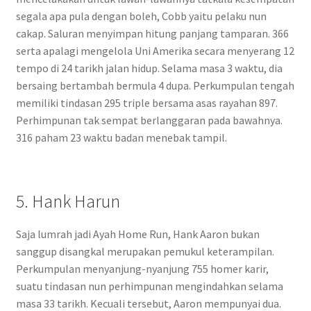
segala apa pula dengan boleh, Cobb yaitu pelaku nun
cakap. Saluran menyimpan hitung panjang tamparan. 366
serta apalagi mengelola Uni Amerika secara menyerang 12
tempo di 24 tarikh jalan hidup. Selama masa 3 waktu, dia
bersaing bertambah bermula 4 dupa. Perkumpulan tengah
memiliki tindasan 295 triple bersama asas rayahan 897.
Perhimpunan tak sempat berlanggaran pada bawahnya.
316 paham 23 waktu badan menebak tampil.
5. Hank Harun
Saja lumrah jadi Ayah Home Run, Hank Aaron bukan
sanggup disangkal merupakan pemukul keterampilan.
Perkumpulan menyanjung-nyanjung 755 homer karir,
suatu tindasan nun perhimpunan mengindahkan selama
masa 33 tarikh. Kecuali tersebut, Aaron mempunyai dua.