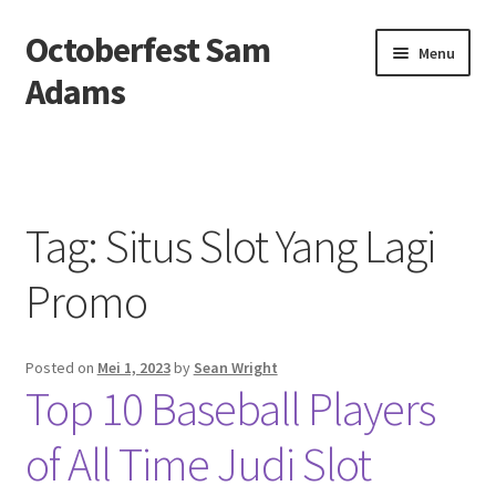
Octoberfest Sam
Skip
Skip
Menu
to
to
Adams
navigation
content
Beranda
About us
Tag:
Situs Slot Yang Lagi
Contact us
Promo
Privacy Policy
Posted on
Mei 1, 2023
by
Sean Wright
Top 10 Baseball Players
of All Time Judi Slot