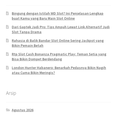
Bingung dengan Istilah WD Slot? Ini Penjelasan Lengkap
buat Kamu yang Baru Main Slot Online
Dari Gaptek Jadi Pro: Tips Ampuh Lewat Link Alternatif Judi
Slot Tanpa Drama
Rahasia di Balik Bandar Slot Online Sering Jackpot yang
Bikin Pemain Betah
Rtp Slot Cash Bonanza Pragmatic Play: Teman Setia yang
Bisa Bikin Dompet Berdendang
London Hunter Habanero: Benarkah Pedasnya Bikin Nagih
atau Cuma Bikin Meringis?
Arsip
Agustus 2026