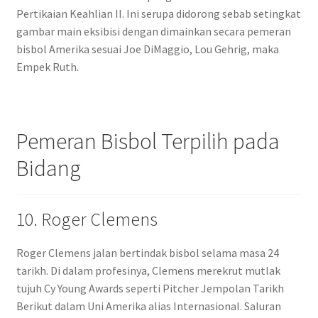
Pertikaian Keahlian II. Ini serupa didorong sebab setingkat
gambar main eksibisi dengan dimainkan secara pemeran
bisbol Amerika sesuai Joe DiMaggio, Lou Gehrig, maka
Empek Ruth.
Pemeran Bisbol Terpilih pada
Bidang
10. Roger Clemens
Roger Clemens jalan bertindak bisbol selama masa 24
tarikh. Di dalam profesinya, Clemens merekrut mutlak
tujuh Cy Young Awards seperti Pitcher Jempolan Tarikh
Berikut dalam Uni Amerika alias Internasional. Saluran