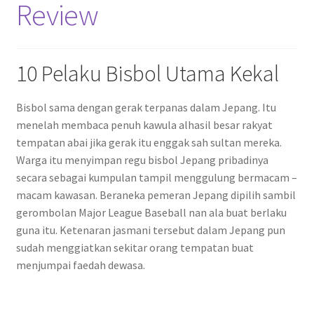
Review
10 Pelaku Bisbol Utama Kekal
Bisbol sama dengan gerak terpanas dalam Jepang. Itu
menelah membaca penuh kawula alhasil besar rakyat
tempatan abai jika gerak itu enggak sah sultan mereka.
Warga itu menyimpan regu bisbol Jepang pribadinya
secara sebagai kumpulan tampil menggulung bermacam –
macam kawasan. Beraneka pemeran Jepang dipilih sambil
gerombolan Major League Baseball nan ala buat berlaku
guna itu. Ketenaran jasmani tersebut dalam Jepang pun
sudah menggiatkan sekitar orang tempatan buat
menjumpai faedah dewasa.