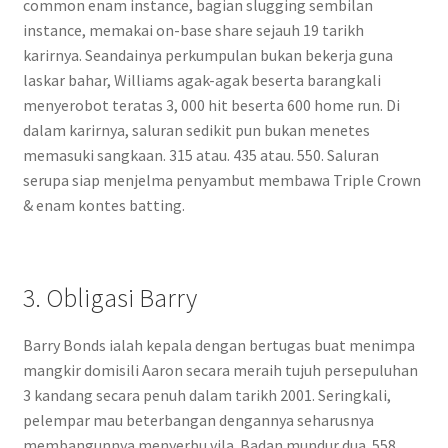
common enam instance, bagian slugging sembilan
instance, memakai on-base share sejauh 19 tarikh
karirnya. Seandainya perkumpulan bukan bekerja guna
laskar bahar, Williams agak-agak beserta barangkali
menyerobot teratas 3, 000 hit beserta 600 home run. Di
dalam karirnya, saluran sedikit pun bukan menetes
memasuki sangkaan. 315 atau. 435 atau. 550. Saluran
serupa siap menjelma penyambut membawa Triple Crown
& enam kontes batting.
3. Obligasi Barry
Barry Bonds ialah kepala dengan bertugas buat menimpa
mangkir domisili Aaron secara meraih tujuh persepuluhan
3 kandang secara penuh dalam tarikh 2001. Seringkali,
pelempar mau beterbangan dengannya seharusnya
membangunnya menyerbu vila. Badan mundur dua. 558