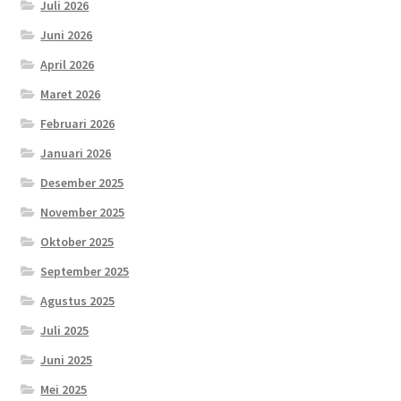
Juli 2026
Juni 2026
April 2026
Maret 2026
Februari 2026
Januari 2026
Desember 2025
November 2025
Oktober 2025
September 2025
Agustus 2025
Juli 2025
Juni 2025
Mei 2025