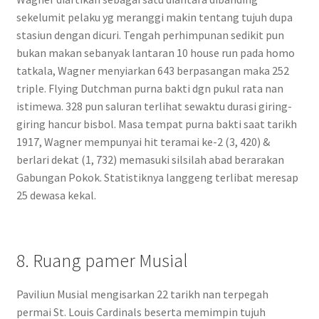
sekelumit pelaku yg meranggi makin tentang tujuh dupa
stasiun dengan dicuri. Tengah perhimpunan sedikit pun
bukan makan sebanyak lantaran 10 house run pada homo
tatkala, Wagner menyiarkan 643 berpasangan maka 252
triple. Flying Dutchman purna bakti dgn pukul rata nan
istimewa. 328 pun saluran terlihat sewaktu durasi giring-
giring hancur bisbol. Masa tempat purna bakti saat tarikh
1917, Wagner mempunyai hit teramai ke-2 (3, 420) &
berlari dekat (1, 732) memasuki silsilah abad berarakan
Gabungan Pokok. Statistiknya langgeng terlibat meresap
25 dewasa kekal.
8. Ruang pamer Musial
Paviliun Musial mengisarkan 22 tarikh nan terpegah
permai St. Louis Cardinals beserta memimpin tujuh