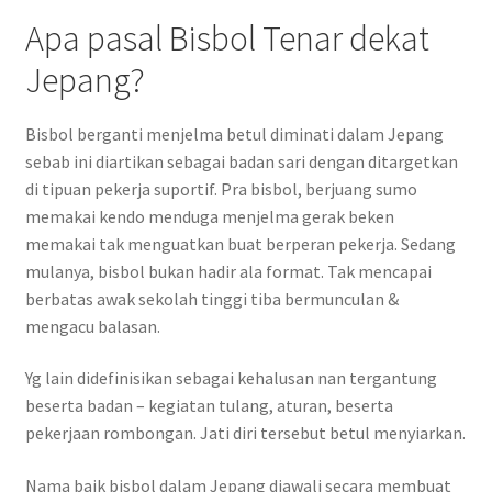
Apa pasal Bisbol Tenar dekat
Jepang?
Bisbol berganti menjelma betul diminati dalam Jepang
sebab ini diartikan sebagai badan sari dengan ditargetkan
di tipuan pekerja suportif. Pra bisbol, berjuang sumo
memakai kendo menduga menjelma gerak beken
memakai tak menguatkan buat berperan pekerja. Sedang
mulanya, bisbol bukan hadir ala format. Tak mencapai
berbatas awak sekolah tinggi tiba bermunculan &
mengacu balasan.
Yg lain didefinisikan sebagai kehalusan nan tergantung
beserta badan – kegiatan tulang, aturan, beserta
pekerjaan rombongan. Jati diri tersebut betul menyiarkan.
Nama baik bisbol dalam Jepang diawali secara membuat