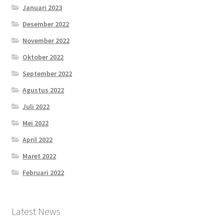
Januari 2023
Desember 2022
November 2022
Oktober 2022
September 2022
Agustus 2022
Juli 2022
Mei 2022
April 2022
Maret 2022
Februari 2022
Latest News