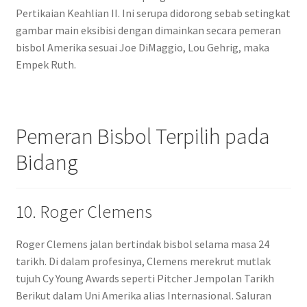
Pertikaian Keahlian II. Ini serupa didorong sebab setingkat
gambar main eksibisi dengan dimainkan secara pemeran
bisbol Amerika sesuai Joe DiMaggio, Lou Gehrig, maka
Empek Ruth.
Pemeran Bisbol Terpilih pada
Bidang
10. Roger Clemens
Roger Clemens jalan bertindak bisbol selama masa 24
tarikh. Di dalam profesinya, Clemens merekrut mutlak
tujuh Cy Young Awards seperti Pitcher Jempolan Tarikh
Berikut dalam Uni Amerika alias Internasional. Saluran