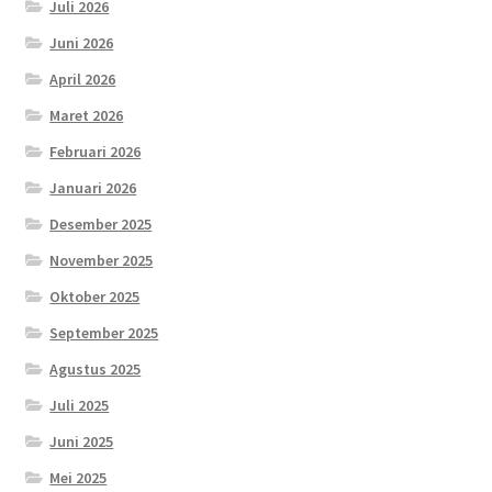
Juli 2026
Juni 2026
April 2026
Maret 2026
Februari 2026
Januari 2026
Desember 2025
November 2025
Oktober 2025
September 2025
Agustus 2025
Juli 2025
Juni 2025
Mei 2025