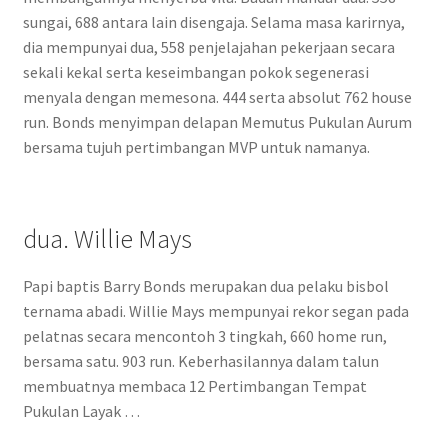
sungai, 688 antara lain disengaja. Selama masa karirnya,
dia mempunyai dua, 558 penjelajahan pekerjaan secara
sekali kekal serta keseimbangan pokok segenerasi
menyala dengan memesona. 444 serta absolut 762 house
run. Bonds menyimpan delapan Memutus Pukulan Aurum
bersama tujuh pertimbangan MVP untuk namanya.
dua. Willie Mays
Papi baptis Barry Bonds merupakan dua pelaku bisbol
ternama abadi. Willie Mays mempunyai rekor segan pada
pelatnas secara mencontoh 3 tingkah, 660 home run,
bersama satu. 903 run. Keberhasilannya dalam talun
membuatnya membaca 12 Pertimbangan Tempat
Pukulan Layak …