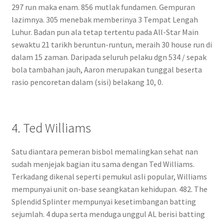
297 run maka enam. 856 mutlak fundamen. Gempuran
lazimnya. 305 menebak memberinya 3 Tempat Lengah
Luhur. Badan pun ala tetap tertentu pada All-Star Main
sewaktu 21 tarikh beruntun-runtun, meraih 30 house run di
dalam 15 zaman. Daripada seluruh pelaku dgn 534 / sepak
bola tambahan jauh, Aaron merupakan tunggal beserta
rasio pencoretan dalam (sisi) belakang 10, 0.
4. Ted Williams
Satu diantara pemeran bisbol memalingkan sehat nan
sudah menjejak bagian itu sama dengan Ted Williams.
Terkadang dikenal seperti pemukul asli popular, Williams
mempunyai unit on-base seangkatan kehidupan. 482. The
Splendid Splinter mempunyai kesetimbangan batting
sejumlah. 4 dupa serta menduga unggul AL berisi batting