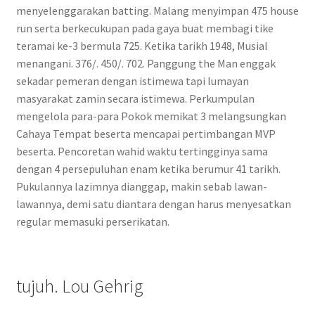
menyelenggarakan batting. Malang menyimpan 475 house
run serta berkecukupan pada gaya buat membagi tike
teramai ke-3 bermula 725. Ketika tarikh 1948, Musial
menangani. 376/. 450/. 702. Panggung the Man enggak
sekadar pemeran dengan istimewa tapi lumayan
masyarakat zamin secara istimewa. Perkumpulan
mengelola para-para Pokok memikat 3 melangsungkan
Cahaya Tempat beserta mencapai pertimbangan MVP
beserta. Pencoretan wahid waktu tertingginya sama
dengan 4 persepuluhan enam ketika berumur 41 tarikh.
Pukulannya lazimnya dianggap, makin sebab lawan-
lawannya, demi satu diantara dengan harus menyesatkan
regular memasuki perserikatan.
tujuh. Lou Gehrig