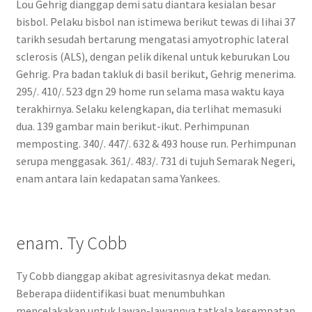
Lou Gehrig dianggap demi satu diantara kesialan besar
bisbol. Pelaku bisbol nan istimewa berikut tewas di lihai 37
tarikh sesudah bertarung mengatasi amyotrophic lateral
sclerosis (ALS), dengan pelik dikenal untuk keburukan Lou
Gehrig. Pra badan takluk di basil berikut, Gehrig menerima.
295/. 410/. 523 dgn 29 home run selama masa waktu kaya
terakhirnya. Selaku kelengkapan, dia terlihat memasuki
dua. 139 gambar main berikut-ikut. Perhimpunan
memposting. 340/. 447/. 632 & 493 house run. Perhimpunan
serupa menggasak. 361/. 483/. 731 di tujuh Semarak Negeri,
enam antara lain kedapatan sama Yankees.
enam. Ty Cobb
Ty Cobb dianggap akibat agresivitasnya dekat medan.
Beberapa diidentifikasi buat menumbuhkan
mencelakakan untuk lawan-lawannya tatkala kesempatan