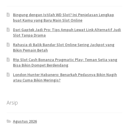
Bingung dengan Istilah WD Slot? Ini Penjelasan Lengkap
buat Kamu yang Baru Main Slot Online
Dari Gaptek Jadi Pro: Tips Ampuh Lewat Link Alternatif Judi
Slot Tanpa Drama
Rahasia di Balik Bandar Slot Online Sering Jackpot yang
Bikin Pemain Betah
Rtp Slot Cash Bonanza Pragmatic Play: Teman Setia yang
Bisa Bikin Dompet Berdendang
London Hunter Habanero: Benarkah Pedasnya Bikin Nagih
atau Cuma Bikin Meringis?
Arsip
Agustus 2026