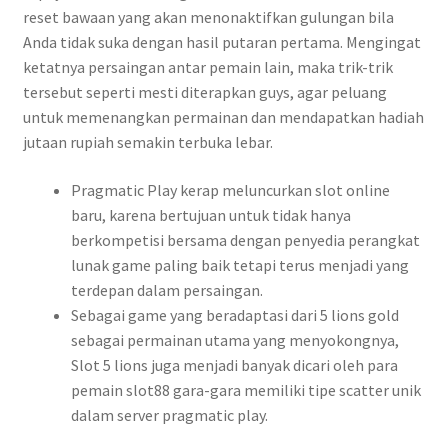
reset bawaan yang akan menonaktifkan gulungan bila
Anda tidak suka dengan hasil putaran pertama. Mengingat
ketatnya persaingan antar pemain lain, maka trik-trik
tersebut seperti mesti diterapkan guys, agar peluang
untuk memenangkan permainan dan mendapatkan hadiah
jutaan rupiah semakin terbuka lebar.
Pragmatic Play kerap meluncurkan slot online
baru, karena bertujuan untuk tidak hanya
berkompetisi bersama dengan penyedia perangkat
lunak game paling baik tetapi terus menjadi yang
terdepan dalam persaingan.
Sebagai game yang beradaptasi dari 5 lions gold
sebagai permainan utama yang menyokongnya,
Slot 5 lions juga menjadi banyak dicari oleh para
pemain slot88 gara-gara memiliki tipe scatter unik
dalam server pragmatic play.