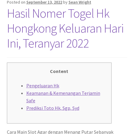
Posted on
September 13, 2022
by
Sean Wright
Hasil Nomer Togel Hk
Hongkong Keluaran Hari
Ini, Teranyar 2022
Content
Pengeluaran Hk
Keamanan & Kemenangan Terjamin
Safe
Prediksi Toto Hk, Sgp, Syd
Cara Main Slot Agar dengan Menang Putar Sebanyak