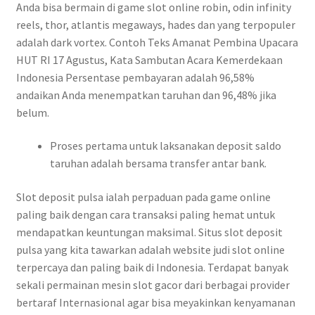
Anda bisa bermain di game slot online robin, odin infinity
reels, thor, atlantis megaways, hades dan yang terpopuler
adalah dark vortex. Contoh Teks Amanat Pembina Upacara
HUT RI 17 Agustus, Kata Sambutan Acara Kemerdekaan
Indonesia Persentase pembayaran adalah 96,58%
andaikan Anda menempatkan taruhan dan 96,48% jika
belum.
Proses pertama untuk laksanakan deposit saldo
taruhan adalah bersama transfer antar bank.
Slot deposit pulsa ialah perpaduan pada game online
paling baik dengan cara transaksi paling hemat untuk
mendapatkan keuntungan maksimal. Situs slot deposit
pulsa yang kita tawarkan adalah website judi slot online
terpercaya dan paling baik di Indonesia. Terdapat banyak
sekali permainan mesin slot gacor dari berbagai provider
bertaraf Internasional agar bisa meyakinkan kenyamanan