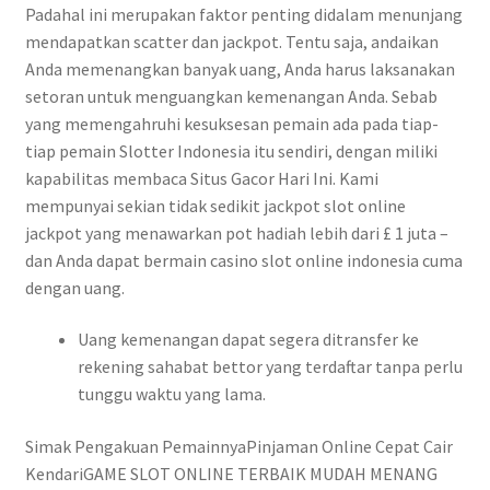
Padahal ini merupakan faktor penting didalam menunjang
mendapatkan scatter dan jackpot. Tentu saja, andaikan
Anda memenangkan banyak uang, Anda harus laksanakan
setoran untuk menguangkan kemenangan Anda. Sebab
yang memengahruhi kesuksesan pemain ada pada tiap-
tiap pemain Slotter Indonesia itu sendiri, dengan miliki
kapabilitas membaca Situs Gacor Hari Ini. Kami
mempunyai sekian tidak sedikit jackpot slot online
jackpot yang menawarkan pot hadiah lebih dari £ 1 juta –
dan Anda dapat bermain casino slot online indonesia cuma
dengan uang.
Uang kemenangan dapat segera ditransfer ke
rekening sahabat bettor yang terdaftar tanpa perlu
tunggu waktu yang lama.
Simak Pengakuan PemainnyaPinjaman Online Cepat Cair
KendariGAME SLOT ONLINE TERBAIK MUDAH MENANG