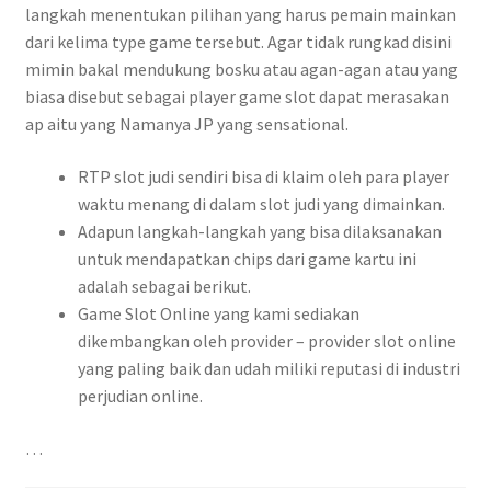
langkah menentukan pilihan yang harus pemain mainkan
dari kelima type game tersebut. Agar tidak rungkad disini
mimin bakal mendukung bosku atau agan-agan atau yang
biasa disebut sebagai player game slot dapat merasakan
ap aitu yang Namanya JP yang sensational.
RTP slot judi sendiri bisa di klaim oleh para player
waktu menang di dalam slot judi yang dimainkan.
Adapun langkah-langkah yang bisa dilaksanakan
untuk mendapatkan chips dari game kartu ini
adalah sebagai berikut.
Game Slot Online yang kami sediakan
dikembangkan oleh provider – provider slot online
yang paling baik dan udah miliki reputasi di industri
perjudian online.
…