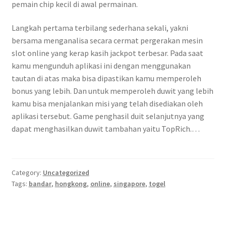
pemain chip kecil di awal permainan.
Langkah pertama terbilang sederhana sekali, yakni
bersama menganalisa secara cermat pergerakan mesin
slot online yang kerap kasih jackpot terbesar. Pada saat
kamu mengunduh aplikasi ini dengan menggunakan
tautan di atas maka bisa dipastikan kamu memperoleh
bonus yang lebih. Dan untuk memperoleh duwit yang lebih
kamu bisa menjalankan misi yang telah disediakan oleh
aplikasi tersebut. Game penghasil duit selanjutnya yang
dapat menghasilkan duwit tambahan yaitu TopRich.…
Category:
Uncategorized
Tags:
bandar
,
hongkong
,
online
,
singapore
,
togel