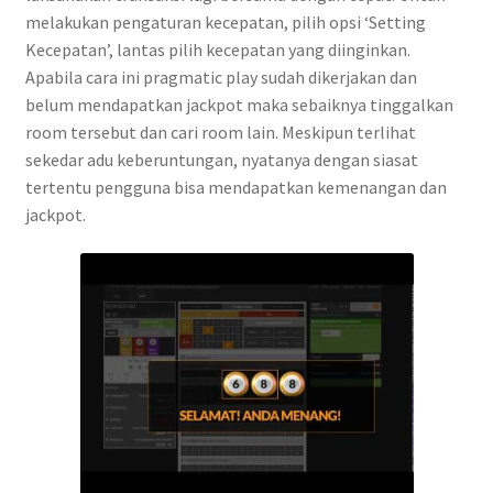
melakukan pengaturan kecepatan, pilih opsi ‘Setting
Kecepatan’, lantas pilih kecepatan yang diinginkan.
Apabila cara ini pragmatic play sudah dikerjakan dan
belum mendapatkan jackpot maka sebaiknya tinggalkan
room tersebut dan cari room lain. Meskipun terlihat
sekedar adu keberuntungan, nyatanya dengan siasat
tertentu pengguna bisa mendapatkan kemenangan dan
jackpot.