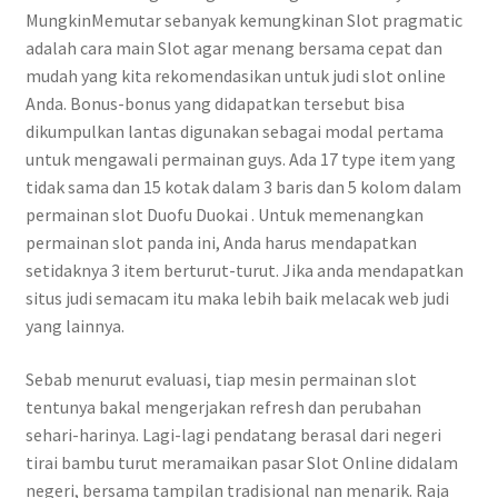
MungkinMemutar sebanyak kemungkinan Slot pragmatic
adalah cara main Slot agar menang bersama cepat dan
mudah yang kita rekomendasikan untuk judi slot online
Anda. Bonus-bonus yang didapatkan tersebut bisa
dikumpulkan lantas digunakan sebagai modal pertama
untuk mengawali permainan guys. Ada 17 type item yang
tidak sama dan 15 kotak dalam 3 baris dan 5 kolom dalam
permainan slot Duofu Duokai . Untuk memenangkan
permainan slot panda ini, Anda harus mendapatkan
setidaknya 3 item berturut-turut. Jika anda mendapatkan
situs judi semacam itu maka lebih baik melacak web judi
yang lainnya.
Sebab menurut evaluasi, tiap mesin permainan slot
tentunya bakal mengerjakan refresh dan perubahan
sehari-harinya. Lagi-lagi pendatang berasal dari negeri
tirai bambu turut meramaikan pasar Slot Online didalam
negeri, bersama tampilan tradisional nan menarik. Raja