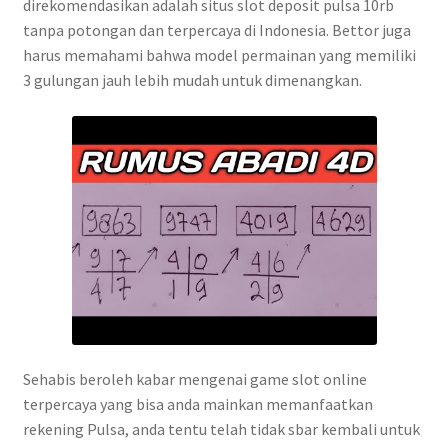
direkomendasikan adalah situs slot deposit pulsa 10rb
tanpa potongan dan terpercaya di Indonesia. Bettor juga
harus memahami bahwa model permainan yang memiliki
3 gulungan jauh lebih mudah untuk dimenangkan.
Sehabis beroleh kabar mengenai game slot online
terpercaya yang bisa anda mainkan memanfaatkan
rekening Pulsa, anda tentu telah tidak sbar kembali untuk