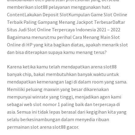
memberikan slot88 pelayanan menggunakan hati.
ContentLakukan Deposit SlotKumpulan Game Slot Online
Terbaik Paling Gampang Menang Jackpot TerbesarDaftar
Situs Judi Slot Online Terpercaya Indonesia 2021 – 2022
Bagaimana menurutmu perihal Cara Menang Main Slot
Online di HP yang kita bagikan diatas, apakah menarik slot
dan bisa diterapkan supaya kamu menang terus?
Karena ketika kamu telah mendapatkan arena slot88
banyak chip, bakal membutuhkan banyak waktu untuk
mendapatkan kemenangan lagi di dalam room yang sama.
Memiliki peluang maxwin yang besar dikarenakan
mempunyai winrate yang tinggi, menjadikan agen kami
sebagai web slot nomor 1 paling baik dan terpercaya di
asia. Semua ini tidak lepas berasal dari kegigihan kita yang
selalu berkesinambungan dalam menyedia ribuan
permainan slot arena slot88 gacor.