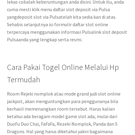
lekas cobalah keberuntungan anda disini. Untuk itu, anda
cuma mesti klik menu daftar slot deposit via Pulsa
yangdeposit slot via Pulsatelah kita sedia kan di atas.
Sehabis selanjutnya isi formulir daftar slot online
terpercaya menggunakan informasi Pulsalink slot deposit
Pulsaanda yang lengkap serta resmi.
Cara Pakai Togel Online Melalui Hp
Termudah
Room Rejeki nomplok atau mode grand judi slot online
jackpot, akan menguntungkan para penggunanya bila
berhasil memenangkan room tersebut. Harus kalian
ketahui ada beragam model game slot ada, mulai dari
DuoFu Duo Chai, FaFaFa, Rezeki Nomplok, Panda dan 5
Dragons. Hal yang harus diketahui yakni bagaimana