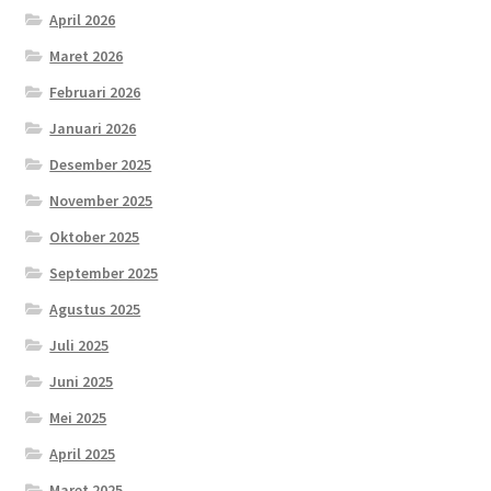
April 2026
Maret 2026
Februari 2026
Januari 2026
Desember 2025
November 2025
Oktober 2025
September 2025
Agustus 2025
Juli 2025
Juni 2025
Mei 2025
April 2025
Maret 2025