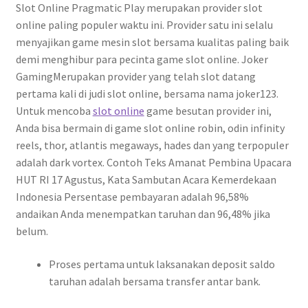
Slot Online Pragmatic Play merupakan provider slot
online paling populer waktu ini. Provider satu ini selalu
menyajikan game mesin slot bersama kualitas paling baik
demi menghibur para pecinta game slot online. Joker
GamingMerupakan provider yang telah slot datang
pertama kali di judi slot online, bersama nama joker123.
Untuk mencoba
slot online
game besutan provider ini,
Anda bisa bermain di game slot online robin, odin infinity
reels, thor, atlantis megaways, hades dan yang terpopuler
adalah dark vortex. Contoh Teks Amanat Pembina Upacara
HUT RI 17 Agustus, Kata Sambutan Acara Kemerdekaan
Indonesia Persentase pembayaran adalah 96,58%
andaikan Anda menempatkan taruhan dan 96,48% jika
belum.
Proses pertama untuk laksanakan deposit saldo
taruhan adalah bersama transfer antar bank.