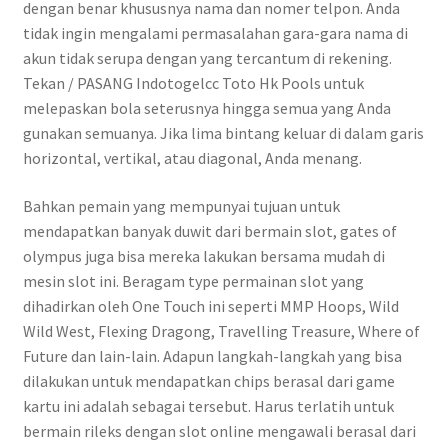
dengan benar khususnya nama dan nomer telpon. Anda
tidak ingin mengalami permasalahan gara-gara nama di
akun tidak serupa dengan yang tercantum di rekening.
Tekan / PASANG Indotogelcc Toto Hk Pools untuk
melepaskan bola seterusnya hingga semua yang Anda
gunakan semuanya. Jika lima bintang keluar di dalam garis
horizontal, vertikal, atau diagonal, Anda menang.
Bahkan pemain yang mempunyai tujuan untuk
mendapatkan banyak duwit dari bermain slot, gates of
olympus juga bisa mereka lakukan bersama mudah di
mesin slot ini. Beragam type permainan slot yang
dihadirkan oleh One Touch ini seperti MMP Hoops, Wild
Wild West, Flexing Dragong, Travelling Treasure, Where of
Future dan lain-lain. Adapun langkah-langkah yang bisa
dilakukan untuk mendapatkan chips berasal dari game
kartu ini adalah sebagai tersebut. Harus terlatih untuk
bermain rileks dengan slot online mengawali berasal dari