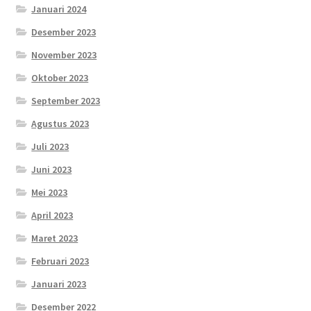
Januari 2024
Desember 2023
November 2023
Oktober 2023
September 2023
Agustus 2023
Juli 2023
Juni 2023
Mei 2023
April 2023
Maret 2023
Februari 2023
Januari 2023
Desember 2022