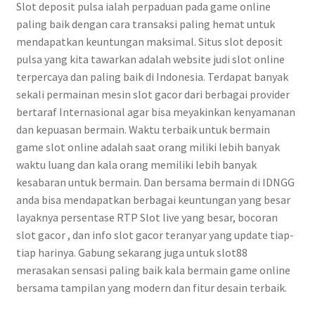
Slot deposit pulsa ialah perpaduan pada game online
paling baik dengan cara transaksi paling hemat untuk
mendapatkan keuntungan maksimal. Situs slot deposit
pulsa yang kita tawarkan adalah website judi slot online
terpercaya dan paling baik di Indonesia. Terdapat banyak
sekali permainan mesin slot gacor dari berbagai provider
bertaraf Internasional agar bisa meyakinkan kenyamanan
dan kepuasan bermain. Waktu terbaik untuk bermain
game slot online adalah saat orang miliki lebih banyak
waktu luang dan kala orang memiliki lebih banyak
kesabaran untuk bermain. Dan bersama bermain di IDNGG
anda bisa mendapatkan berbagai keuntungan yang besar
layaknya persentase RTP Slot live yang besar, bocoran
slot gacor , dan info slot gacor teranyar yang update tiap-
tiap harinya. Gabung sekarang juga untuk slot88
merasakan sensasi paling baik kala bermain game online
bersama tampilan yang modern dan fitur desain terbaik.