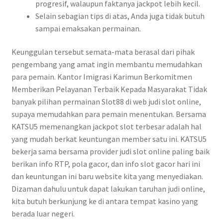
progresif, walaupun faktanya jackpot lebih kecil.
Selain sebagian tips di atas, Anda juga tidak butuh
sampai emaksakan permainan.
Keunggulan tersebut semata-mata berasal dari pihak
pengembang yang amat ingin membantu memudahkan
para pemain. Kantor Imigrasi Karimun Berkomitmen
Memberikan Pelayanan Terbaik Kepada Masyarakat Tidak
banyak pilihan permainan Slot88 di web judi slot online,
supaya memudahkan para pemain menentukan. Bersama
KATSU5 memenangkan jackpot slot terbesar adalah hal
yang mudah berkat keuntungan member satu ini. KATSU5
bekerja sama bersama provider judi slot online paling baik
berikan info RTP, pola gacor, dan info slot gacor hari ini
dan keuntungan ini baru website kita yang menyediakan.
Dizaman dahulu untuk dapat lakukan taruhan judi online,
kita butuh berkunjung ke di antara tempat kasino yang
berada luar negeri.