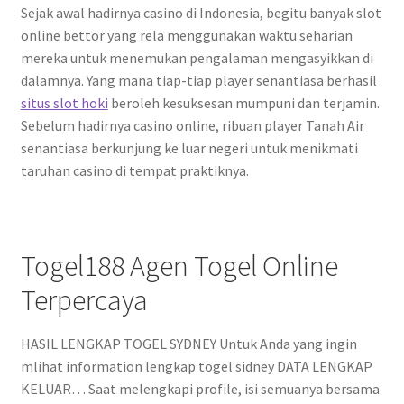
Sejak awal hadirnya casino di Indonesia, begitu banyak slot
online bettor yang rela menggunakan waktu seharian
mereka untuk menemukan pengalaman mengasyikkan di
dalamnya. Yang mana tiap-tiap player senantiasa berhasil
situs slot hoki
beroleh kesuksesan mumpuni dan terjamin.
Sebelum hadirnya casino online, ribuan player Tanah Air
senantiasa berkunjung ke luar negeri untuk menikmati
taruhan casino di tempat praktiknya.
Togel188 Agen Togel Online
Terpercaya
HASIL LENGKAP TOGEL SYDNEY Untuk Anda yang ingin
mlihat information lengkap togel sidney DATA LENGKAP
KELUAR… Saat melengkapi profile, isi semuanya bersama