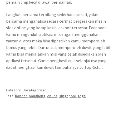
pemain chip kecil di awal permainan.
Langkah pertama terbilang sederhana sekali, yakni
bersama menganalisa secara cermat pergerakan mesin
slot online yang kerap kasih jackpot terbesar. Pada saat
kamu mengunduh aplikasi ini dengan menggunakan
tautan di atas maka bisa dipastikan kamu memperoleh
bonus yang lebih. Dan untuk memperoleh duwit yang lebih
kamu bisa menjalankan misi yang telah disediakan oleh
aplikasi tersebut. Game penghasil duit selanjutnya yang
dapat menghasilkan duwit tambahan yaitu TopRich.…
Category:
Uncategorized
Tags:
bandar
,
hongkong
,
online
,
singapore
,
togel