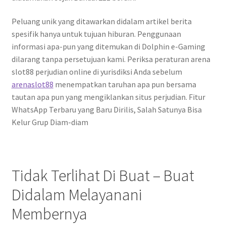
Peluang unik yang ditawarkan didalam artikel berita
spesifik hanya untuk tujuan hiburan. Penggunaan
informasi apa-pun yang ditemukan di Dolphin e-Gaming
dilarang tanpa persetujuan kami. Periksa peraturan arena
slot88 perjudian online di yurisdiksi Anda sebelum
arenaslot88
menempatkan taruhan apa pun bersama
tautan apa pun yang mengiklankan situs perjudian. Fitur
WhatsApp Terbaru yang Baru Dirilis, Salah Satunya Bisa
Kelur Grup Diam-diam
Tidak Terlihat Di Buat – Buat
Didalam Melayanani
Membernya