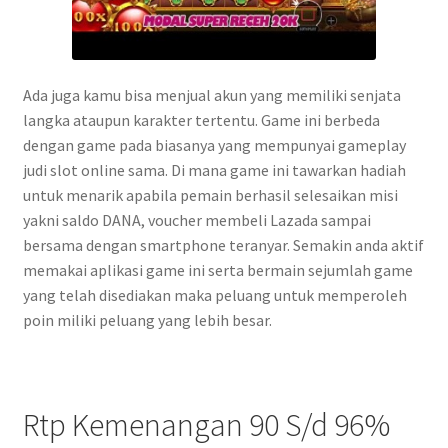
Ada juga kamu bisa menjual akun yang memiliki senjata
langka ataupun karakter tertentu. Game ini berbeda
dengan game pada biasanya yang mempunyai gameplay
judi slot online sama. Di mana game ini tawarkan hadiah
untuk menarik apabila pemain berhasil selesaikan misi
yakni saldo DANA, voucher membeli Lazada sampai
bersama dengan smartphone teranyar. Semakin anda aktif
memakai aplikasi game ini serta bermain sejumlah game
yang telah disediakan maka peluang untuk memperoleh
poin miliki peluang yang lebih besar.
Rtp Kemenangan 90 S/d 96%