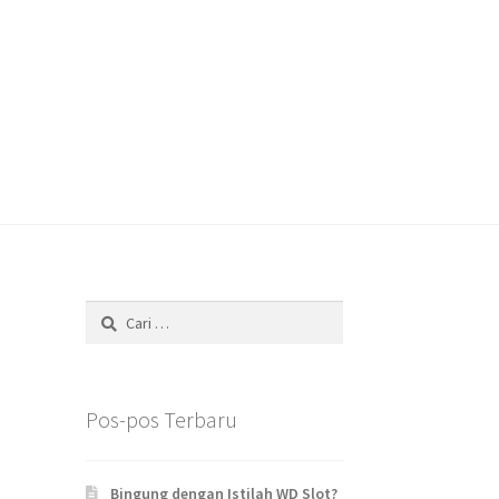
Cari
untuk:
Pos-pos Terbaru
Bingung dengan Istilah WD Slot?