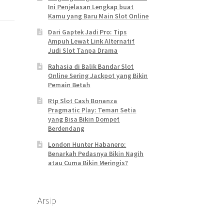
Ini Penjelasan Lengkap buat
Kamu yang Baru Main Slot Online
Dari Gaptek Jadi Pro: Tips
Ampuh Lewat Link Alternatif
Judi Slot Tanpa Drama
Rahasia di Balik Bandar Slot
Online Sering Jackpot yang Bikin
Pemain Betah
Rtp Slot Cash Bonanza
Pragmatic Play: Teman Setia
yang Bisa Bikin Dompet
Berdendang
London Hunter Habanero:
Benarkah Pedasnya Bikin Nagih
atau Cuma Bikin Meringis?
Arsip