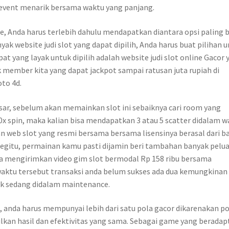
 event menarik bersama waktu yang panjang.
, Anda harus terlebih dahulu mendapatkan diantara opsi paling b
ak website judi slot yang dapat dipilih, Anda harus buat pilihan 
at yang layak untuk dipilih adalah website judi slot online Gacor 
member kita yang dapat jackpot sampai ratusan juta rupiah di
to 4d.
ar, sebelum akan memainkan slot ini sebaiknya cari room yang
00x spin, maka kalian bisa mendapatkan 3 atau 5 scatter didalam 
web slot yang resmi bersama bersama lisensinya berasal dari b
 begitu, permainan kamu pasti dijamin beri tambahan banyak pelu
 mengirimkan video gim slot bermodal Rp 158 ribu bersama
 waktu tersebut transaksi anda belum sukses ada dua kemungkinan
k sedang didalam maintenance.
, anda harus mempunyai lebih dari satu pola gacor dikarenakan po
kan hasil dan efektivitas yang sama. Sebagai game yang beradap