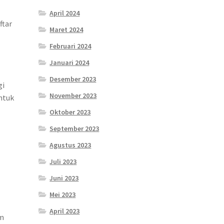
April 2024
ftar
Maret 2024
Februari 2024
Januari 2024
Desember 2023
gi
November 2023
ntuk
Oktober 2023
September 2023
Agustus 2023
Juli 2023
Juni 2023
Mei 2023
April 2023
am