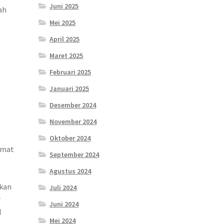
Juni 2025
ah
Mei 2025
April 2025
Maret 2025
Februari 2025
Januari 2025
Desember 2024
November 2024
Oktober 2024
amat
September 2024
Agustus 2024
nkan
Juli 2024
r
Juni 2024
l
Mei 2024