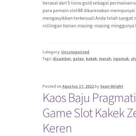
berasal dari 5 lions gold sebagai permainan 
para pemain slot88 dikarenakan mempunyai ti
mengasyikkan terkecuali Anda telah sangat
rollingan harian masing-masing minggunya b
Category:
Uncategorized
Tags:
disamber
,
gates
,
kakek
,
merah
,
ngamuk
,
ol
Posted on
Agustus 17, 2022
by
Sean Wright
Kaos Baju Pragmati
Game Slot Kakek Z
Keren