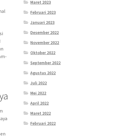
Maret 2023
hal
Februari 2023
Januari 2023
Desember 2022
si
8
November 2022
un
Oktober 2022
iam-
September 2022
Agustus 2022
Juli 2022
nya
Mei 2022
April 2022
am
Maret 2022
caya
Februari 2022
gen