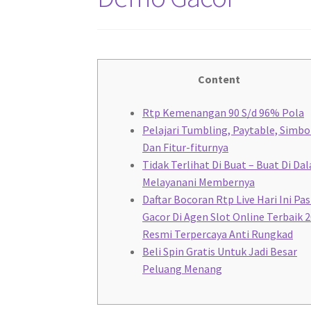
Content
Rtp Kemenangan 90 S/d 96% Pola
Pelajari Tumbling, Paytable, Simbo
Dan Fitur-fiturnya
Tidak Terlihat Di Buat – Buat Di Da
Melayanani Membernya
Daftar Bocoran Rtp Live Hari Ini Pas
Gacor Di Agen Slot Online Terbaik 
Resmi Terpercaya Anti Rungkad
Beli Spin Gratis Untuk Jadi Besar
Peluang Menang