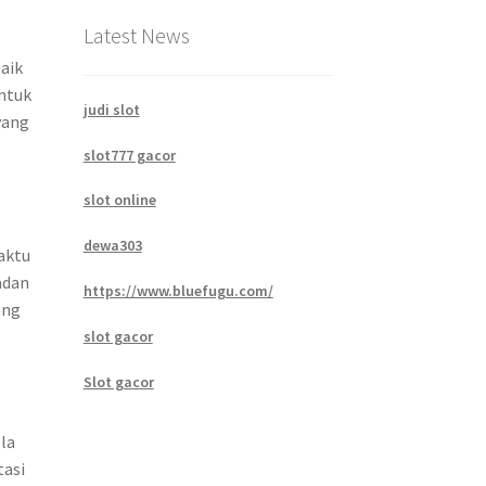
Latest News
aik
untuk
judi slot
yang
slot777 gacor
slot online
dewa303
waktu
adan
https://www.bluefugu.com/
ang
slot gacor
Slot gacor
la
tasi