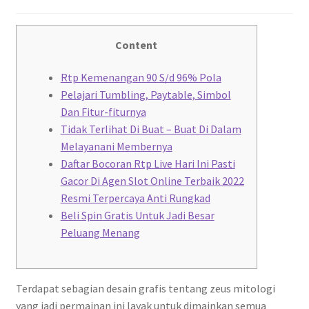
Content
Rtp Kemenangan 90 S/d 96% Pola
Pelajari Tumbling, Paytable, Simbol
Dan Fitur-fiturnya
Tidak Terlihat Di Buat – Buat Di Dalam
Melayanani Membernya
Daftar Bocoran Rtp Live Hari Ini Pasti
Gacor Di Agen Slot Online Terbaik 2022
Resmi Terpercaya Anti Rungkad
Beli Spin Gratis Untuk Jadi Besar
Peluang Menang
Terdapat sebagian desain grafis tentang zeus mitologi
yang jadi permainan ini layak untuk dimainkan semua