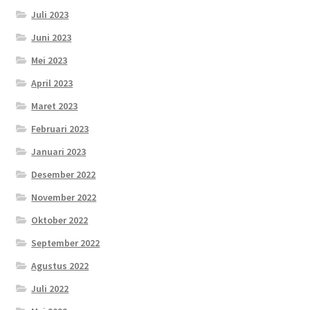
Juli 2023
Juni 2023
Mei 2023
April 2023
Maret 2023
Februari 2023
Januari 2023
Desember 2022
November 2022
Oktober 2022
September 2022
Agustus 2022
Juli 2022