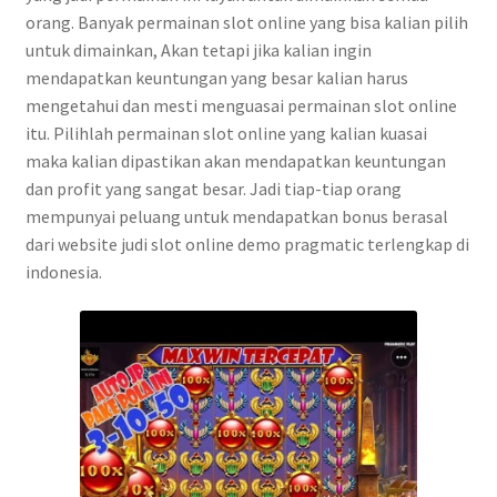
orang. Banyak permainan slot online yang bisa kalian pilih
untuk dimainkan, Akan tetapi jika kalian ingin
mendapatkan keuntungan yang besar kalian harus
mengetahui dan mesti menguasai permainan slot online
itu. Pilihlah permainan slot online yang kalian kuasai
maka kalian dipastikan akan mendapatkan keuntungan
dan profit yang sangat besar. Jadi tiap-tiap orang
mempunyai peluang untuk mendapatkan bonus berasal
dari website judi slot online demo pragmatic terlengkap di
indonesia.