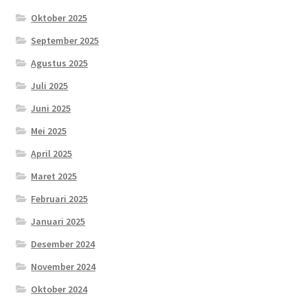
Oktober 2025
September 2025
Agustus 2025
Juli 2025
Juni 2025
Mei 2025
April 2025
Maret 2025
Februari 2025
Januari 2025
Desember 2024
November 2024
Oktober 2024