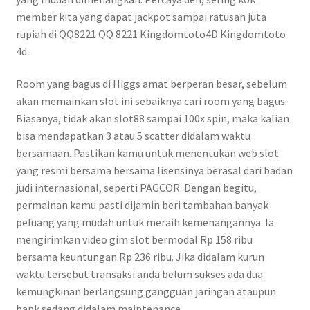
member kita yang dapat jackpot sampai ratusan juta
rupiah di QQ8221 QQ 8221 Kingdomtoto4D Kingdomtoto
4d.
Room yang bagus di Higgs amat berperan besar, sebelum
akan memainkan slot ini sebaiknya cari room yang bagus.
Biasanya, tidak akan slot88 sampai 100x spin, maka kalian
bisa mendapatkan 3 atau 5 scatter didalam waktu
bersamaan. Pastikan kamu untuk menentukan web slot
yang resmi bersama bersama lisensinya berasal dari badan
judi internasional, seperti PAGCOR. Dengan begitu,
permainan kamu pasti dijamin beri tambahan banyak
peluang yang mudah untuk meraih kemenangannya. Ia
mengirimkan video gim slot bermodal Rp 158 ribu
bersama keuntungan Rp 236 ribu. Jika didalam kurun
waktu tersebut transaksi anda belum sukses ada dua
kemungkinan berlangsung gangguan jaringan ataupun
bank sedang didalam maintenance.