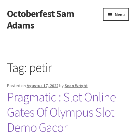
Octoberfest Sam
Skip
Skip
Menu
to
to
Adams
navigation
content
Beranda
About us
Tag:
petir
Contact us
Posted on
Agustus 17, 2022
by
Sean Wright
Privacy Policy
Pragmatic : Slot Online
Gates Of Olympus Slot
Demo Gacor