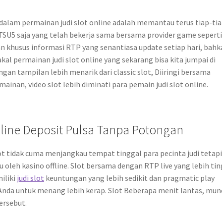
dalam permainan judi slot online adalah memantau terus tiap-ti
TSU5 saja yang telah bekerja sama bersama provider game sepert
n khusus informasi RTP yang senantiasa update setiap hari, bahk
akal permainan judi slot online yang sekarang bisa kita jumpai di
engan tampilan lebih menarik dari classic slot, Diiringi bersama
ainan, video slot lebih diminati para pemain judi slot online.
nline Deposit Pulsa Tanpa Potongan
lot tidak cuma menjangkau tempat tinggal para pecinta judi tetap
oleh kasino offline. Slot bersama dengan RTP live yang lebih tin
iliki
judi slot
keuntungan yang lebih sedikit dan pragmatic play
 Anda untuk menang lebih kerap. Slot Beberapa menit lantas, mun
ersebut.