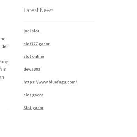
Latest News
judi slot
ine
slot777 gacor
ider
slot online
 yang
Win.
dewa303
an
https://www.bluefugu.com/
slot gacor
Slot gacor