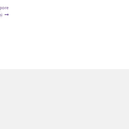
apore
ni