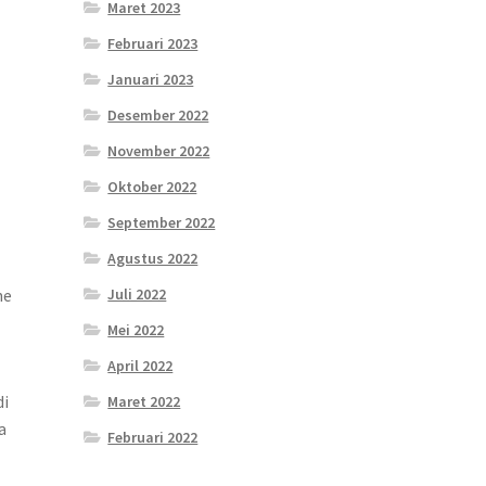
Maret 2023
Februari 2023
Januari 2023
Desember 2022
November 2022
Oktober 2022
September 2022
Agustus 2022
Juli 2022
ne
Mei 2022
April 2022
di
Maret 2022
a
Februari 2022