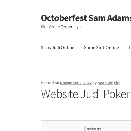
Octoberfest Sam Adam
Skip
Skip
to
to
Slot Online Terpercaya
navigation
content
Situs Judi Online
Game Slot Online
T
Beranda
About us
Contact us
Privacy Policy
Posted on
November 2, 2022
by
Sean Wright
Website Judi Poker
Content