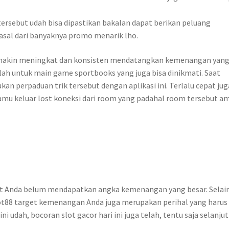
e tersebut udah bisa dipastikan bakalan dapat berikan peluang
sal dari banyaknya promo menarik lho.
emakin meningkat dan konsisten mendatangkan kemenangan yan
alah untuk main game sportbooks yang juga bisa dinikmati. Saat
kan perpaduan trik tersebut dengan aplikasi ini. Terlalu cepat jug
amu keluar lost koneksi dari room yang padahal room tersebut a
saat Anda belum mendapatkan angka kemenangan yang besar. Selai
ot88 target kemenangan Anda juga merupakan perihal yang harus
ni udah, bocoran slot gacor hari ini juga telah, tentu saja selanju