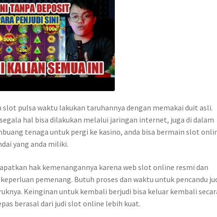
an slot pulsa waktu lakukan taruhannya dengan memakai duit asli.
egala hal bisa dilakukan melalui jaringan internet, juga di dalam
mbuang tenaga untuk pergi ke kasino, anda bisa bermain slot onli
ai yang anda miliki.
dapatkan hak kemenangannya karena web slot online resmi dan
keperluan pemenang. Butuh proses dan waktu untuk pencandu ju
ruknya. Keinginan untuk kembali berjudi bisa keluar kembali secar
s berasal dari judi slot online lebih kuat.