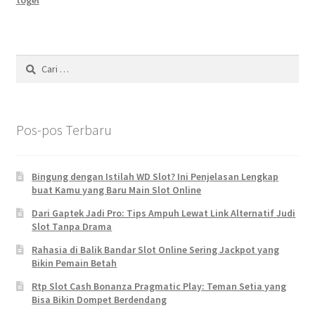
Cari
untuk:
Pos-pos Terbaru
Bingung dengan Istilah WD Slot? Ini Penjelasan Lengkap
buat Kamu yang Baru Main Slot Online
Dari Gaptek Jadi Pro: Tips Ampuh Lewat Link Alternatif Judi
Slot Tanpa Drama
Rahasia di Balik Bandar Slot Online Sering Jackpot yang
Bikin Pemain Betah
Rtp Slot Cash Bonanza Pragmatic Play: Teman Setia yang
Bisa Bikin Dompet Berdendang