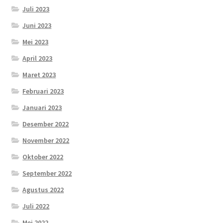
Juli 2023
Juni 2023
Mei 2023
April 2023
Maret 2023
Februari 2023
Januari 2023
Desember 2022
November 2022
Oktober 2022
September 2022
Agustus 2022
Juli 2022
Mei 2022