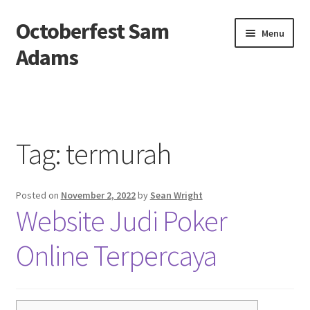
Octoberfest Sam
Skip
Skip
Menu
to
to
Adams
navigation
content
Beranda
About us
Tag:
termurah
Contact us
Posted on
November 2, 2022
by
Sean Wright
Privacy Policy
Website Judi Poker
Online Terpercaya