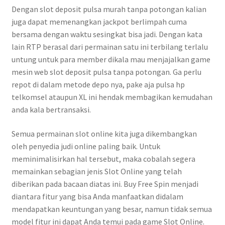
Dengan slot deposit pulsa murah tanpa potongan kalian
juga dapat memenangkan jackpot berlimpah cuma
bersama dengan waktu sesingkat bisa jadi. Dengan kata
lain RTP berasal dari permainan satu ini terbilang terlalu
untung untuk para member dikala mau menjajalkan game
mesin web slot deposit pulsa tanpa potongan. Ga perlu
repot di dalam metode depo nya, pake aja pulsa hp
telkomsel ataupun XL ini hendak membagikan kemudahan
anda kala bertransaksi.
Semua permainan slot online kita juga dikembangkan
oleh penyedia judi online paling baik. Untuk
meminimalisirkan hal tersebut, maka cobalah segera
memainkan sebagian jenis Slot Online yang telah
diberikan pada bacaan diatas ini. Buy Free Spin menjadi
diantara fitur yang bisa Anda manfaatkan didalam
mendapatkan keuntungan yang besar, namun tidak semua
model fitur ini dapat Anda temui pada game Slot Online.