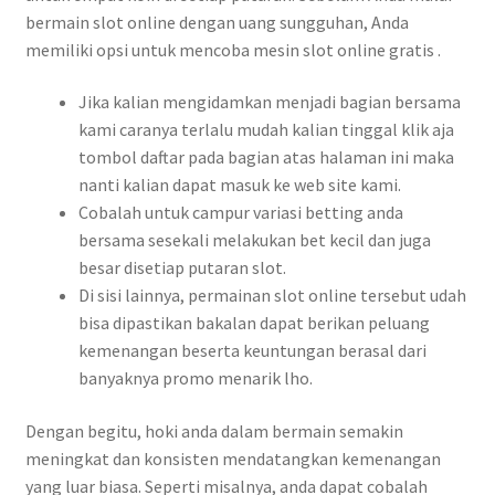
bermain slot online dengan uang sungguhan, Anda
memiliki opsi untuk mencoba mesin slot online gratis .
Jika kalian mengidamkan menjadi bagian bersama
kami caranya terlalu mudah kalian tinggal klik aja
tombol daftar pada bagian atas halaman ini maka
nanti kalian dapat masuk ke web site kami.
Cobalah untuk campur variasi betting anda
bersama sesekali melakukan bet kecil dan juga
besar disetiap putaran slot.
Di sisi lainnya, permainan slot online tersebut udah
bisa dipastikan bakalan dapat berikan peluang
kemenangan beserta keuntungan berasal dari
banyaknya promo menarik lho.
Dengan begitu, hoki anda dalam bermain semakin
meningkat dan konsisten mendatangkan kemenangan
yang luar biasa. Seperti misalnya, anda dapat cobalah