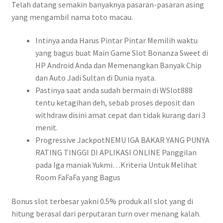
Telah datang semakin banyaknya pasaran-pasaran asing
yang mengambil nama toto macau.
Intinya anda Harus Pintar Pintar Memilih waktu
yang bagus buat Main Game Slot Bonanza Sweet di
HP Android Anda dan Memenangkan Banyak Chip
dan Auto Jadi Sultan di Dunia nyata.
Pastinya saat anda sudah bermain di WSlot888
tentu ketagihan deh, sebab proses deposit dan
withdraw disini amat cepat dan tidak kurang dari 3
menit.
Progressive JackpotNEMU IGA BAKAR YANG PUNYA
RATING TINGGI DI APLIKASI ONLINE Panggilan
pada Iga maniak Yukmi…Kriteria Untuk Melihat
Room FaFaFa yang Bagus
Bonus slot terbesar yakni 0.5% produk all slot yang di
hitung berasal dari perputaran turn over menang kalah.