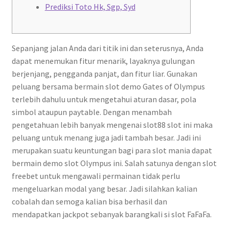
Prediksi Toto Hk, Sgp, Syd
Sepanjang jalan Anda dari titik ini dan seterusnya, Anda
dapat menemukan fitur menarik, layaknya gulungan
berjenjang, pengganda panjat, dan fitur liar. Gunakan
peluang bersama bermain slot demo Gates of Olympus
terlebih dahulu untuk mengetahui aturan dasar, pola
simbol ataupun paytable. Dengan menambah
pengetahuan lebih banyak mengenai slot88 slot ini maka
peluang untuk menang juga jadi tambah besar. Jadi ini
merupakan suatu keuntungan bagi para slot mania dapat
bermain demo slot Olympus ini. Salah satunya dengan slot
freebet untuk mengawali permainan tidak perlu
mengeluarkan modal yang besar. Jadi silahkan kalian
cobalah dan semoga kalian bisa berhasil dan
mendapatkan jackpot sebanyak barangkali si slot FaFaFa.