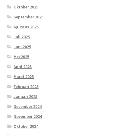
Oktober 2025
September 2025
Agustus 2025
Juli 2025
Juni 2025
Mei 2025
April 2025
Maret 2025
Februari 2025
Januari 2025
Desember 2024
November 2024
Oktober 2024