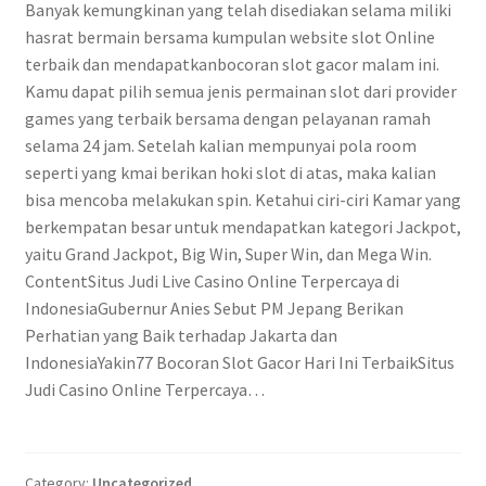
Banyak kemungkinan yang telah disediakan selama miliki
hasrat bermain bersama kumpulan website slot Online
terbaik dan mendapatkanbocoran slot gacor malam ini.
Kamu dapat pilih semua jenis permainan slot dari provider
games yang terbaik bersama dengan pelayanan ramah
selama 24 jam. Setelah kalian mempunyai pola room
seperti yang kmai berikan hoki slot di atas, maka kalian
bisa mencoba melakukan spin. Ketahui ciri-ciri Kamar yang
berkempatan besar untuk mendapatkan kategori Jackpot,
yaitu Grand Jackpot, Big Win, Super Win, dan Mega Win.
ContentSitus Judi Live Casino Online Terpercaya di
IndonesiaGubernur Anies Sebut PM Jepang Berikan
Perhatian yang Baik terhadap Jakarta dan
IndonesiaYakin77 Bocoran Slot Gacor Hari Ini TerbaikSitus
Judi Casino Online Terpercaya…
Category:
Uncategorized