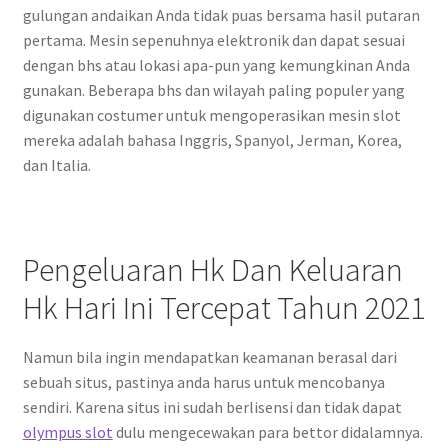
gulungan andaikan Anda tidak puas bersama hasil putaran
pertama. Mesin sepenuhnya elektronik dan dapat sesuai
dengan bhs atau lokasi apa-pun yang kemungkinan Anda
gunakan. Beberapa bhs dan wilayah paling populer yang
digunakan costumer untuk mengoperasikan mesin slot
mereka adalah bahasa Inggris, Spanyol, Jerman, Korea,
dan Italia.
Pengeluaran Hk Dan Keluaran
Hk Hari Ini Tercepat Tahun 2021
Namun bila ingin mendapatkan keamanan berasal dari
sebuah situs, pastinya anda harus untuk mencobanya
sendiri. Karena situs ini sudah berlisensi dan tidak dapat
olympus slot
dulu mengecewakan para bettor didalamnya.