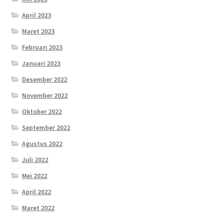
April 2023
Maret 2023
Februari 2023
Januari 2023
Desember 2022
November 2022
Oktober 2022
September 2022
Agustus 2022
Juli 2022
Mei 2022
April 2022
Maret 2022