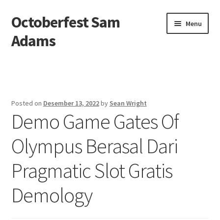
Octoberfest Sam
Skip
Skip
Menu
to
to
Adams
navigation
content
Beranda
About us
Posted on
Desember 13, 2022
by
Sean Wright
Demo Game Gates Of
Contact us
Olympus Berasal Dari
Privacy Policy
Pragmatic Slot Gratis
Demology