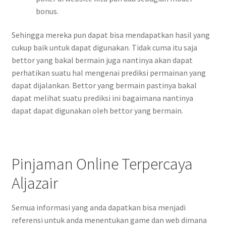
bonus.
Sehingga mereka pun dapat bisa mendapatkan hasil yang
cukup baik untuk dapat digunakan. Tidak cuma itu saja
bettor yang bakal bermain juga nantinya akan dapat
perhatikan suatu hal mengenai prediksi permainan yang
dapat dijalankan. Bettor yang bermain pastinya bakal
dapat melihat suatu prediksi ini bagaimana nantinya
dapat dapat digunakan oleh bettor yang bermain.
Pinjaman Online Terpercaya
Aljazair
Semua informasi yang anda dapatkan bisa menjadi
referensi untuk anda menentukan game dan web dimana