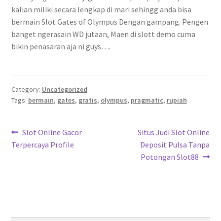
kalian miliki secara lengkap di mari sehingg anda bisa
bermain Slot Gates of Olympus Dengan gampang. Pengen
banget ngerasain WD jutaan, Maen di slott demo cuma
bikin penasaran aja ni guys….
Category:
Uncategorized
Tags:
bermain
,
gates
,
gratis
,
olympus
,
pragmatic
,
rupiah
Navigasi
Previous
Next
Slot Online Gacor
Situs Judi Slot Online
post:
post:
Terpercaya Profile
Deposit Pulsa Tanpa
pos
Potongan Slot88