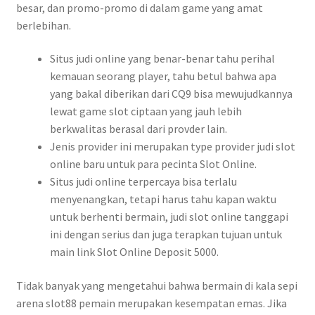
besar, dan promo-promo di dalam game yang amat
berlebihan.
Situs judi online yang benar-benar tahu perihal
kemauan seorang player, tahu betul bahwa apa
yang bakal diberikan dari CQ9 bisa mewujudkannya
lewat game slot ciptaan yang jauh lebih
berkwalitas berasal dari provder lain.
Jenis provider ini merupakan type provider judi slot
online baru untuk para pecinta Slot Online.
Situs judi online terpercaya bisa terlalu
menyenangkan, tetapi harus tahu kapan waktu
untuk berhenti bermain, judi slot online tanggapi
ini dengan serius dan juga terapkan tujuan untuk
main link Slot Online Deposit 5000.
Tidak banyak yang mengetahui bahwa bermain di kala sepi
arena slot88 pemain merupakan kesempatan emas. Jika