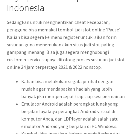
Indonesia
Sedangkan untuk menghentikan cheat kecepatan,
pengguna bisa memakai tombol judi slot online ‘Pause’.
Kalian bisa segera ke menu register untuk isikan form
susunan guna menemukan akun situs judi slot paling
gampang menang. Bisa juga segera menghubungi
customer service supaya ditolong proses susunan judi slot
online 24 jam terpercaya 2021 & 2022 nonstop.
Kalian bisa melakukan segala perihal dengan
mudah agar mendapatkan hadiah yang lebih
banyak jika mempercepat tiap tiap sesi permainan.
Emulator Android adalah perangkat lunak yang
berjalan layaknya perangkat Android virtual di
komputer Anda, dan LDPlayer adalah salah satu
emulator Android yang berjalan di PC Windows.
Kembali kita ingatkan, bahwa mendaftarkan diri