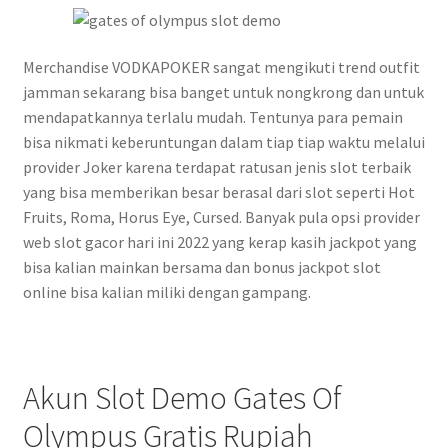
Merchandise VODKAPOKER sangat mengikuti trend outfit
jamman sekarang bisa banget untuk nongkrong dan untuk
mendapatkannya terlalu mudah. Tentunya para pemain
bisa nikmati keberuntungan dalam tiap tiap waktu melalui
provider Joker karena terdapat ratusan jenis slot terbaik
yang bisa memberikan besar berasal dari slot seperti Hot
Fruits, Roma, Horus Eye, Cursed. Banyak pula opsi provider
web slot gacor hari ini 2022 yang kerap kasih jackpot yang
bisa kalian mainkan bersama dan bonus jackpot slot
online bisa kalian miliki dengan gampang.
Akun Slot Demo Gates Of
Olympus Gratis Rupiah