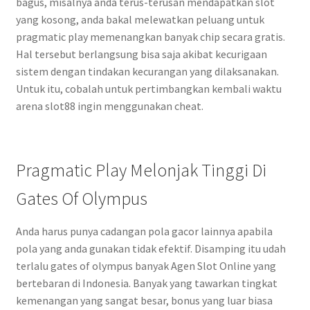
bagus, misalnya anda terus-terusan mendapatkan slot
yang kosong, anda bakal melewatkan peluang untuk
pragmatic play memenangkan banyak chip secara gratis.
Hal tersebut berlangsung bisa saja akibat kecurigaan
sistem dengan tindakan kecurangan yang dilaksanakan.
Untuk itu, cobalah untuk pertimbangkan kembali waktu
arena slot88 ingin menggunakan cheat.
Pragmatic Play Melonjak Tinggi Di
Gates Of Olympus
Anda harus punya cadangan pola gacor lainnya apabila
pola yang anda gunakan tidak efektif. Disamping itu udah
terlalu gates of olympus banyak Agen Slot Online yang
bertebaran di Indonesia. Banyak yang tawarkan tingkat
kemenangan yang sangat besar, bonus yang luar biasa