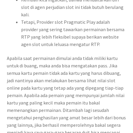
slot di agen perjudian slot ini tidak butuh berulang
kali.
Tetapi, Provider slot Pragmatic Play adalah
provider yang sering tawarkan permainan bersama
RTP yang lebih fleksibel supaya berikan website
agen slot untuk leluasa mengatur RTP.
Apabila saat permainan dimulai anda tidak miliki kartu
untuk di buang, maka anda bisa mengatakan pass. Jika
semua kartu pemain tidak ada kartu yang harus dibuang,
jadi nantinya akan melakukan bersama lihat nilai slot
online pada kartu yang tetap ada yang dipegang tiap-tiap
pemain. Apabila ada pemain yang mempunyai jumlah nilai
kartu yang paling kecil maka pemain itu bakal
memenangkan permainan. Ditambah lagi sesudah
mengetahui penghasilan yang amat besar lebih dari bonus
yang lainnya, jika berhasil memperolehnya bakal segera
menjadi kaya raya gara-gara besaran duit bisa mencapai