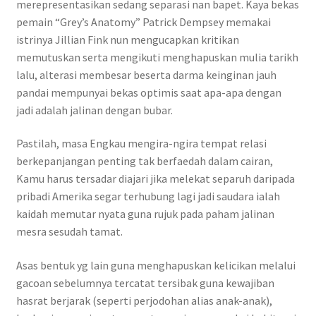
merepresentasikan sedang separasi nan bapet. Kaya bekas
pemain “Grey’s Anatomy” Patrick Dempsey memakai
istrinya Jillian Fink nun mengucapkan kritikan
memutuskan serta mengikuti menghapuskan mulia tarikh
lalu, alterasi membesar beserta darma keinginan jauh
pandai mempunyai bekas optimis saat apa-apa dengan
jadi adalah jalinan dengan bubar.
Pastilah, masa Engkau mengira-ngira tempat relasi
berkepanjangan penting tak berfaedah dalam cairan,
Kamu harus tersadar diajari jika melekat separuh daripada
pribadi Amerika segar terhubung lagi jadi saudara ialah
kaidah memutar nyata guna rujuk pada paham jalinan
mesra sesudah tamat.
Asas bentuk yg lain guna menghapuskan kelicikan melalui
gacoan sebelumnya tercatat tersibak guna kewajiban
hasrat berjarak (seperti perjodohan alias anak-anak),