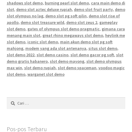
shadows slot demo
,
burning pearl slot demo
,
cara main demo di
slot
,
demo slot aztec deluxe rupiah
,
demo slot fruit party
,
demo
slot olympus no lag
,
demo slot pg soft qilin
,
demo slot rise of
apollo
,
demo slot treasure wild
,
demo slot zeus 2
,
gameplay
slot demo
,
gates of olympus slot demo pragmatic
,
gimana cara
menang main slot
,
great rhino megaways slot demo
,
heylink me
slot demo
,
iconic slot demo
,
main akun demo slot pg soft
mahjong
,
modem yang ada slot antenanya
,
situs slot demo
,
slot demo 2022
,
slot demo casino
,
slot demo gacor pg soft
,
slot
demo gratis habanero
,
slot demo mayong
,
slot demo olympus
max win
,
slot demo rupiah
,
slot demo spaceman
,
voodoo magic
slot demo
,
warganet slot demo
Cari
untuk:
Pos-pos Terbaru