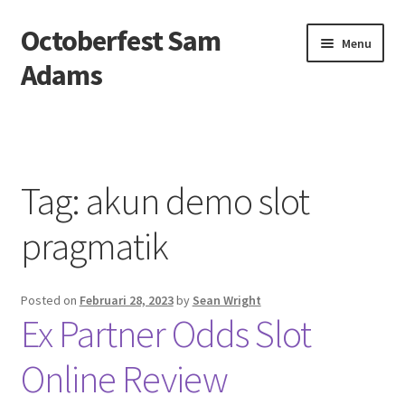
Octoberfest Sam
Skip
Skip
Menu
to
to
Adams
navigation
content
Beranda
About us
Tag:
akun demo slot
Contact us
pragmatik
Privacy Policy
Posted on
Februari 28, 2023
by
Sean Wright
Ex Partner Odds Slot
Online Review