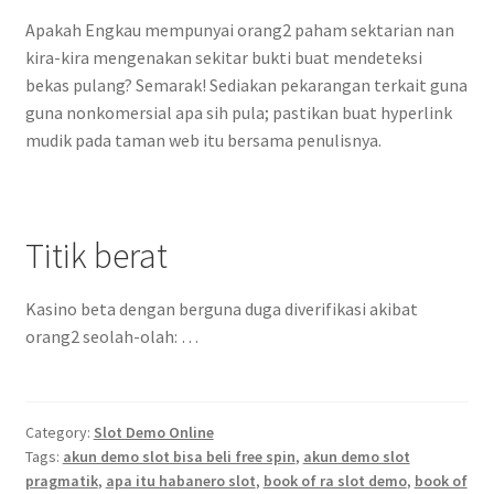
Apakah Engkau mempunyai orang2 paham sektarian nan
kira-kira mengenakan sekitar bukti buat mendeteksi
bekas pulang? Semarak! Sediakan pekarangan terkait guna
guna nonkomersial apa sih pula; pastikan buat hyperlink
mudik pada taman web itu bersama penulisnya.
Titik berat
Kasino beta dengan berguna duga diverifikasi akibat
orang2 seolah-olah: …
Category:
Slot Demo Online
Tags:
akun demo slot bisa beli free spin
,
akun demo slot
pragmatik
,
apa itu habanero slot
,
book of ra slot demo
,
book of