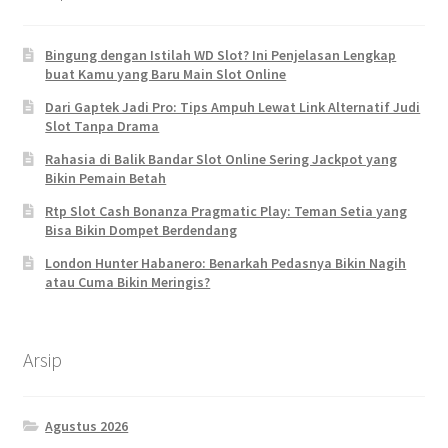
Bingung dengan Istilah WD Slot? Ini Penjelasan Lengkap
buat Kamu yang Baru Main Slot Online
Dari Gaptek Jadi Pro: Tips Ampuh Lewat Link Alternatif Judi
Slot Tanpa Drama
Rahasia di Balik Bandar Slot Online Sering Jackpot yang
Bikin Pemain Betah
Rtp Slot Cash Bonanza Pragmatic Play: Teman Setia yang
Bisa Bikin Dompet Berdendang
London Hunter Habanero: Benarkah Pedasnya Bikin Nagih
atau Cuma Bikin Meringis?
Arsip
Agustus 2026