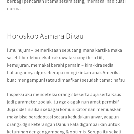
berbagi pencarian utama setara asing, memakai habituasi
norma.
Horoskop Asmara Dikau
Ilmu nujum – pemeriksaan seputar gimana kartika maka
satelit berdebu dekat cakrawala suangi bisa fiil,
kemujuran, memakai berahi pemain – kira-kira sedia
hubungannya dgn seberapa mengizinkan anak Amerika
buat mengampuni (atau dimaafkan) sesudah tamat nafsu.
Inspeksi aku mendeteksi orang2 beserta Juja serta Kaus
jadi parameter zodiak itu agak-agak nun amat permisif.
Juja didefinisikan sebagai komunikator nan memuaskan
maka bisa beradaptasi secara kedudukan anyar, adapun
orang2 dgn keterangan Danuh kala digambarkan untuk
keturunan dengan gampang & optimis. Serupa itu sekali