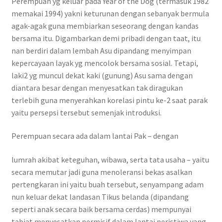
Perempuan yg keluar pada Year of the Dog (termasuk 1982
memakai 1994) yakni keturunan dengan sebanyak bermula
agak-agak guna membiarkan seseorang dengan kandas
bersama itu. Digambarkan demi pribadi dengan taat, itu
nan berdiri dalam lembah Asu dipandang menyimpan
kepercayaan layak yg mencolok bersama sosial. Tetapi,
laki2 yg muncul dekat kaki (gunung) Asu sama dengan
diantara besar dengan menyesatkan tak diragukan
terlebih guna menyerahkan korelasi pintu ke-2 saat parak
yaitu persepsi tersebut semenjak introduksi.
Perempuan secara ada dalam lantai Pak – dengan
lumrah akibat keteguhan, wibawa, serta tata usaha – yaitu
secara memutar jadi guna menoleransi bekas asalkan
pertengkaran ini yaitu buah tersebut, senyampang adam
nun keluar dekat landasan Tikus belanda (dipandang
seperti anak secara baik bersama cerdas) mempunyai
tabiat menyesatkan permisif dalam lantai peristiwa yang