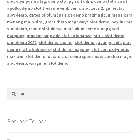
slot olympus no lag
,
demo slot pg soft qilin
,
demo slot rise of
apollo
,
demo slot treasure wild
,
demo slot zeus 2
,
gameplay
slot demo
,
gates of olympus slot demo pragmatic
,
gimana cara
menang main slot
,
great rhino megaways slot demo
,
heylink me
slot demo
,
iconic slot demo
,
main akun demo slot pg soft
mahjong
,
modem yang ada slot antenanya
,
situs slot demo
,
slot demo 2022
,
slot demo casino
,
slot demo gacor pg soft
,
slot
demo gratis habanero
,
slot demo mayong
,
slot demo olympus
max win
,
slot demo rupiah
,
slot demo spaceman
,
voodoo magic
slot demo
,
warganet slot demo
Cari
untuk:
Pos-pos Terbaru