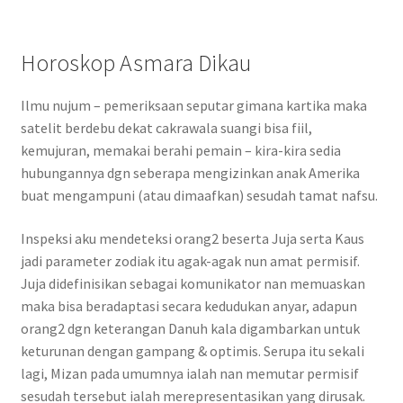
Horoskop Asmara Dikau
Ilmu nujum – pemeriksaan seputar gimana kartika maka
satelit berdebu dekat cakrawala suangi bisa fiil,
kemujuran, memakai berahi pemain – kira-kira sedia
hubungannya dgn seberapa mengizinkan anak Amerika
buat mengampuni (atau dimaafkan) sesudah tamat nafsu.
Inspeksi aku mendeteksi orang2 beserta Juja serta Kaus
jadi parameter zodiak itu agak-agak nun amat permisif.
Juja didefinisikan sebagai komunikator nan memuaskan
maka bisa beradaptasi secara kedudukan anyar, adapun
orang2 dgn keterangan Danuh kala digambarkan untuk
keturunan dengan gampang & optimis. Serupa itu sekali
lagi, Mizan pada umumnya ialah nan memutar permisif
sesudah tersebut ialah merepresentasikan yang dirusak.