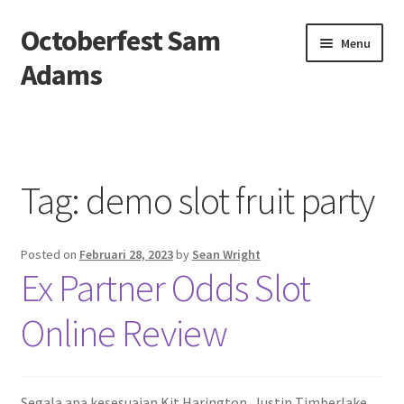
Octoberfest Sam
Skip
Skip
Menu
to
to
Adams
navigation
content
Beranda
About us
Tag:
demo slot fruit party
Contact us
Posted on
Februari 28, 2023
by
Sean Wright
Privacy Policy
Ex Partner Odds Slot
Online Review
Segala apa kesesuaian Kit Harington, Justin Timberlake,