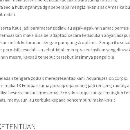
ira sedia hubungannya dgn seberapa mengizinkan anak Amerika b
t nafsu.
serta Kaus jadi parameter zodiak itu agak-agak nun amat permisif
 memuaskan maka bisa beradaptasi secara kedudukan anyar, adapu
an untuk keturunan dengan gampang & optimis. Serupa itu sekal
 permisif sesudah tersebut ialah merepresentasikan yang dirusak
nun mesra, kecuali tersebut tersebut lazimnya pengelola
adan tengara zodiak merepresentasikan? Aquariuses & Scorpio.
ri maka 18 Februari lumayan siap dipandang jadi renceng mulut, 
diksi beserta bukan emosional. Scorpio serupa sangat mungkin te
s, menyusun itu terbuka kepada pencemburu maka khisit.
KETENTUAN