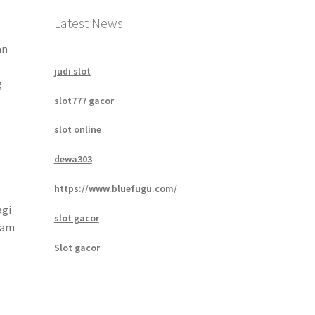
Latest News
an
judi slot
g
slot777 gacor
slot online
dewa303
https://www.bluefugu.com/
agi
slot gacor
lam
Slot gacor