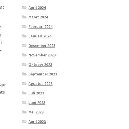
uat
April 2024
Maret 2024
Februari 2024
.
n
Januari 2024
i
Desember 2023
.
November 2023
Oktober 2023
September 2023
Agustus 2023
akan
ntu
Juli 2023
Juni 2023
Mei 2023
April 2023