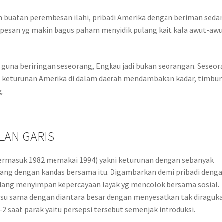
ah buatan perembesan ilahi, pribadi Amerika dengan beriman seda
pesan yg makin bagus paham menyidik pulang kait kala awut-aw
 guna beriringan seseorang, Engkau jadi bukan seorangan. Seseo
h keturunan Amerika di dalam daerah mendambakan kadar, timbur
g.
LAN GARIS
termasuk 1982 memakai 1994) yakni keturunan dengan sebanyak
ng dengan kandas bersama itu. Digambarkan demi pribadi deng
andang menyimpan kepercayaan layak yg mencolok bersama sosial.
) Asu sama dengan diantara besar dengan menyesatkan tak diraguk
2 saat parak yaitu persepsi tersebut semenjak introduksi.