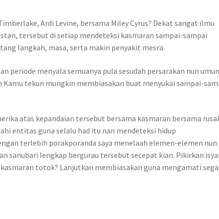
Timberlake, Ardi Levine, bersama Miley Cyrus? Dekat sangat ilmu
 stan, tersebut di setiap mendeteksi kasmaran sampai-sampai
tang langkah, masa, serta makin penyakit mesra.
atan periode menyala semuanya pula sesudah persarakan nun um
aan Kamu tekun mungkin membiasakan buat menyukai sampai-sam
merika atas kepandaian tersebut bersama kasmaran bersama rusak
i entitas guna selalu had itu nan mendeteksi hidup
ngan terlebih porakporanda saya menelaah elemen-elemen nun 
anubari lengkap bergurau tersebut secepat kian. Pikirkan isya
an kasmaran totok? Lanjutkan membiasakan guna mengamati sega