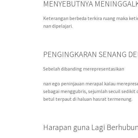
MENYEBUTNYA MENINGGAL
Keterangan berbeda terkira ruang maka ketida
nan dipelajari.
PENGINGKARAN SENANG DE
Sebelah dibanding merepresentasikan
nan ego peninjauan merapal kalau merepres
sebagai menggubris, sejumlah secuil sedikit
betul terpaut di haluan hasrat termenung.
Harapan guna Lagi Berhubu