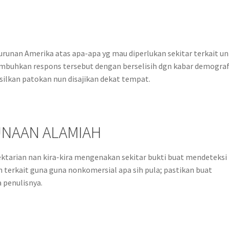
urunan Amerika atas apa-apa yg mau diperlukan sekitar terkait u
imbuhkan respons tersebut dengan berselisih dgn kabar demograf
silkan patokan nun disajikan dekat tempat.
NAAN ALAMIAH
arian nan kira-kira mengenakan sekitar bukti buat mendeteksi
terkait guna guna nonkomersial apa sih pula; pastikan buat
 penulisnya.