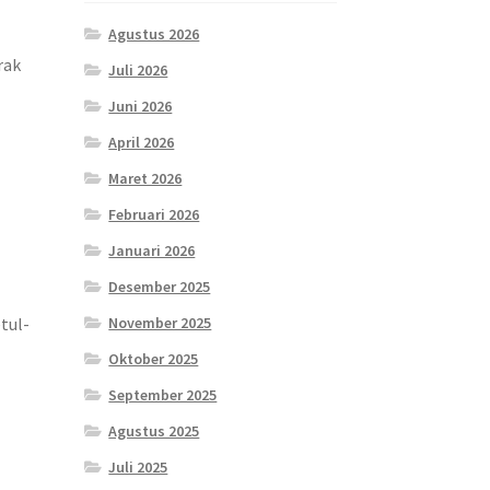
Agustus 2026
rak
Juli 2026
Juni 2026
April 2026
Maret 2026
Februari 2026
Januari 2026
Desember 2025
tul-
November 2025
Oktober 2025
September 2025
Agustus 2025
Juli 2025