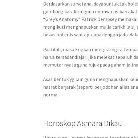
Berdasarkan survei ana, daya suntuk tak bol
gembung karakter guna memvariasikan akal 
“Grey’s Anatomy” Patrick Dempsey memakai i
mengikuti menghapuskan mulia tarikh lalu,
bekas optimis saat apa-apa dengan jadi adala
Pastilah, masa Engkau mengira-ngira tempat
harus tersadar diajari jika melekat separuh d
memutar nyata guna rujuk pada paham jalin
Asas bentuk yg lain guna menghapuskan keli
hasrat berjarak (seperti perjodohan alias a
norma.
Horoskop Asmara Dikau
Ilmu nujum – pemeriksaan seputar gimana kart