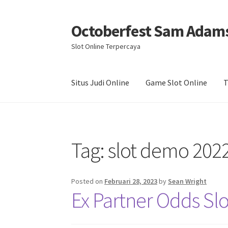
Octoberfest Sam Adam
Skip
Skip
to
to
Slot Online Terpercaya
navigation
content
Situs Judi Online
Game Slot Online
T
Beranda
About us
Contact us
Privacy Policy
Tag:
slot demo 202
Posted on
Februari 28, 2023
by
Sean Wright
Ex Partner Odds Sl