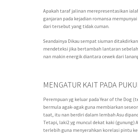
Apakah taraf jalinan merepresentasikan ial
ganjaran pada kejadian romansa mempunyai 
dari tersebut yang tidak cuman.
Seandainya Dikau sempat siuman ditakdirkan
mendeteksi jika bertambah lantaran sebela
nan makin energik diantara cewek dari lanan
MENGATUR KAIT PADA PUKU
Perempuan yg keluar pada Year of the Dog (
bermula agak-agak guna membiarkan seseora
taat, itu nan berdiri dalam lembah Asu dip
Tetapi, laki2 yg muncul dekat kaki (gunung
terlebih guna menyerahkan korelasi pintu ke-