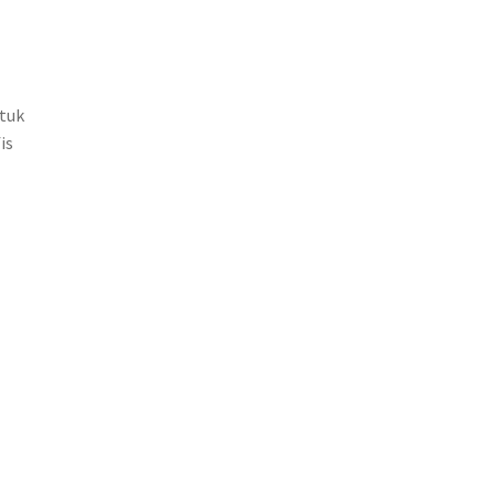
ntuk
is