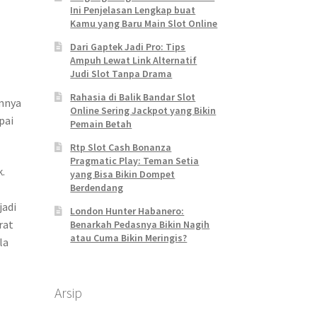
Ini Penjelasan Lengkap buat
Kamu yang Baru Main Slot Online
Dari Gaptek Jadi Pro: Tips
Ampuh Lewat Link Alternatif
Judi Slot Tanpa Drama
Rahasia di Balik Bandar Slot
umnya
Online Sering Jackpot yang Bikin
pai
Pemain Betah
Rtp Slot Cash Bonanza
Pragmatic Play: Teman Setia
.
yang Bisa Bikin Dompet
Berdendang
jadi
London Hunter Habanero:
rat
Benarkah Pedasnya Bikin Nagih
atau Cuma Bikin Meringis?
la
Arsip