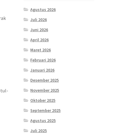
Agustus 2026
rak
Juli 2026
Juni 2026
April 2026
Maret 2026
Februari 2026
Januari 2026
Desember 2025
tul-
November 2025
Oktober 2025
September 2025
Agustus 2025
Juli 2025