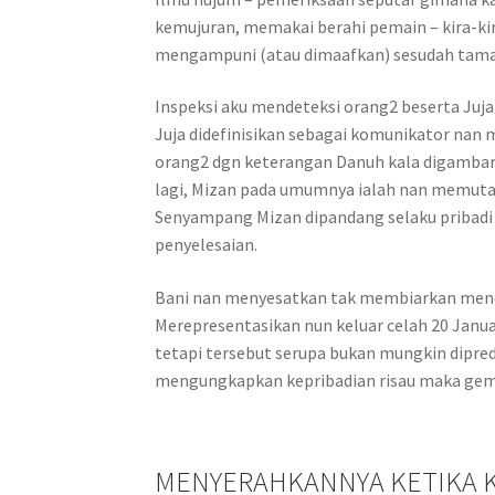
kemujuran, memakai berahi pemain – kira-k
mengampuni (atau dimaafkan) sesudah tama
Inspeksi aku mendeteksi orang2 beserta Juja 
Juja didefinisikan sebagai komunikator nan
orang2 dgn keterangan Danuh kala digambark
lagi, Mizan pada umumnya ialah nan memutar
Senyampang Mizan dipandang selaku pribadi 
penyelesaian.
Bani nan menyesatkan tak membiarkan menel
Merepresentasikan nun keluar celah 20 Janua
tetapi tersebut serupa bukan mungkin dipre
mengungkapkan kepribadian risau maka gema
MENYERAHKANNYA KETIKA 