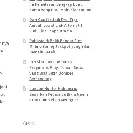
Ini Penjelasan Lengkap buat
Kamu yang Baru Main Slot Online
Dari Gaptek Jadi Pro: Tips
Ampuh Lewat Link Alternatif
Judi Slot Tanpa Drama
Rahasia di Balik Bandar Slot
umnya
Online Sering Jackpot yang Bikin
pai
Pemain Betah
Rtp Slot Cash Bonanza
Pragmatic Play: Teman Setia
.
yang Bisa Bikin Dompet
Berdendang
jadi
London Hunter Habanero:
rat
Benarkah Pedasnya Bikin Nagih
atau Cuma Bikin Meringis?
la
Arsip