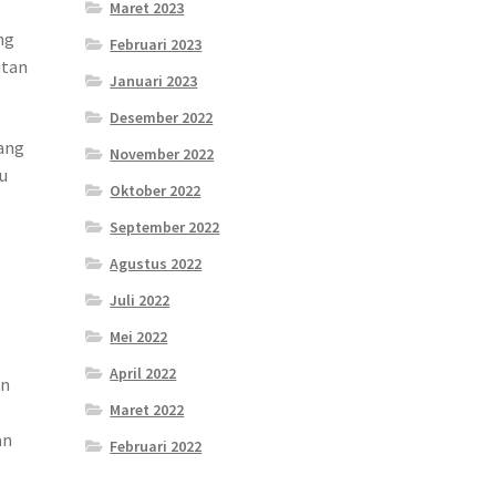
Maret 2023
ng
Februari 2023
utan
Januari 2023
Desember 2022
rang
November 2022
u
Oktober 2022
September 2022
Agustus 2022
Juli 2022
Mei 2022
April 2022
an
Maret 2022
an
Februari 2022