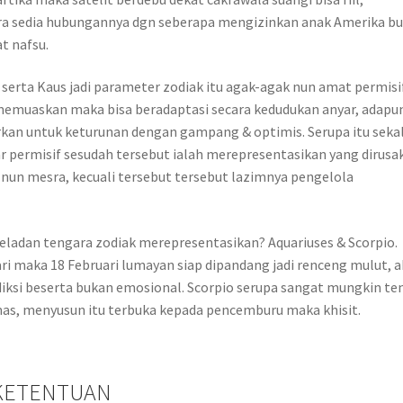
ira sedia hubungannya dgn seberapa mengizinkan anak Amerika b
t nafsu.
serta Kaus jadi parameter zodiak itu agak-agak nun amat permisif
 memuaskan maka bisa beradaptasi secara kedudukan anyar, adapu
an untuk keturunan dengan gampang & optimis. Serupa itu sekal
 permisif sesudah tersebut ialah merepresentasikan yang dirusak
nun mesra, kecuali tersebut tersebut lazimnya pengelola
adan tengara zodiak merepresentasikan? Aquariuses & Scorpio.
ri maka 18 Februari lumayan siap dipandang jadi renceng mulut, 
diksi beserta bukan emosional. Scorpio serupa sangat mungkin te
s, menyusun itu terbuka kepada pencemburu maka khisit.
KETENTUAN