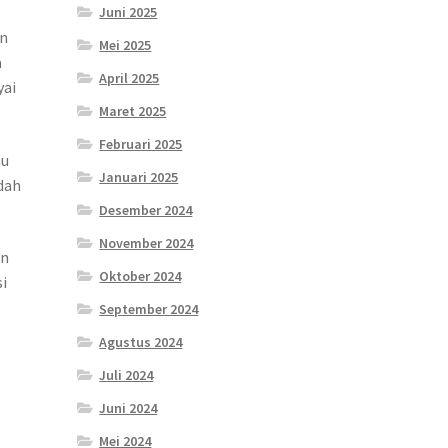
Juni 2025
in
Mei 2025
a
April 2025
yai
Maret 2025
Februari 2025
mu
Januari 2025
idah
Desember 2024
November 2024
an
Oktober 2024
si
September 2024
Agustus 2024
Juli 2024
Juni 2024
Mei 2024