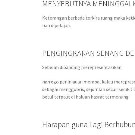
MENYEBUTNYA MENINGGAL
Keterangan berbeda terkira ruang maka ketida
nan dipelajari.
PENGINGKARAN SENANG DE
Sebelah dibanding merepresentasikan
nan ego peninjauan merapal kalau merepres
sebagai menggubris, sejumlah secuil sedikit
betul terpaut di haluan hasrat termenung.
Harapan guna Lagi Berhubu