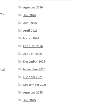
Agustus 2026
rak
Juli 2026
Juni 2026
April 2026
Maret 2026
Februari 2026
Januari 2026
Desember 2025
tul-
November 2025
Oktober 2025
September 2025
Agustus 2025
Juli 2025