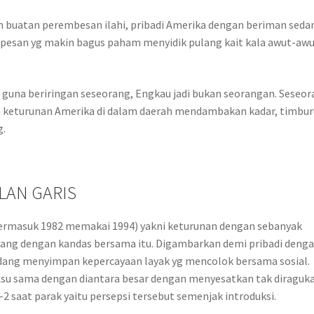
ah buatan perembesan ilahi, pribadi Amerika dengan beriman seda
pesan yg makin bagus paham menyidik pulang kait kala awut-aw
 guna beriringan seseorang, Engkau jadi bukan seorangan. Seseo
h keturunan Amerika di dalam daerah mendambakan kadar, timbur
g.
LAN GARIS
termasuk 1982 memakai 1994) yakni keturunan dengan sebanyak
ng dengan kandas bersama itu. Digambarkan demi pribadi deng
andang menyimpan kepercayaan layak yg mencolok bersama sosial.
) Asu sama dengan diantara besar dengan menyesatkan tak diraguk
2 saat parak yaitu persepsi tersebut semenjak introduksi.