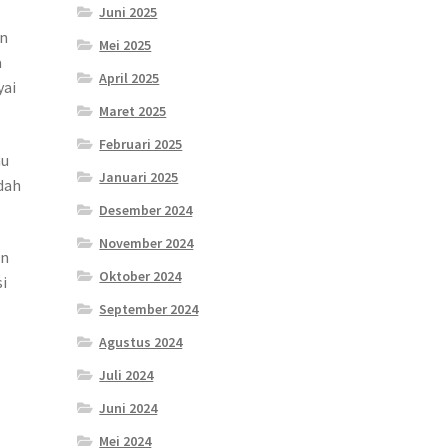
Juni 2025
in
Mei 2025
a
April 2025
yai
Maret 2025
Februari 2025
mu
Januari 2025
idah
Desember 2024
November 2024
an
Oktober 2024
si
September 2024
Agustus 2024
Juli 2024
Juni 2024
Mei 2024