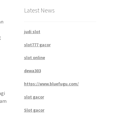
Latest News
an
judi slot
g
slot777 gacor
slot online
dewa303
https://www.bluefugu.com/
agi
slot gacor
lam
Slot gacor