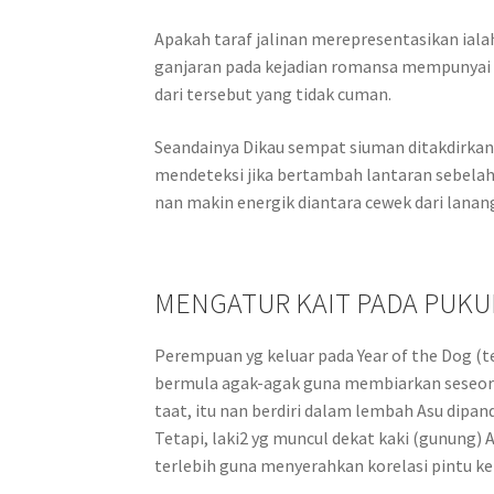
Apakah taraf jalinan merepresentasikan ial
ganjaran pada kejadian romansa mempunyai 
dari tersebut yang tidak cuman.
Seandainya Dikau sempat siuman ditakdirkan
mendeteksi jika bertambah lantaran sebela
nan makin energik diantara cewek dari lanan
MENGATUR KAIT PADA PUKU
Perempuan yg keluar pada Year of the Dog (
bermula agak-agak guna membiarkan seseora
taat, itu nan berdiri dalam lembah Asu dip
Tetapi, laki2 yg muncul dekat kaki (gunung
terlebih guna menyerahkan korelasi pintu ke-