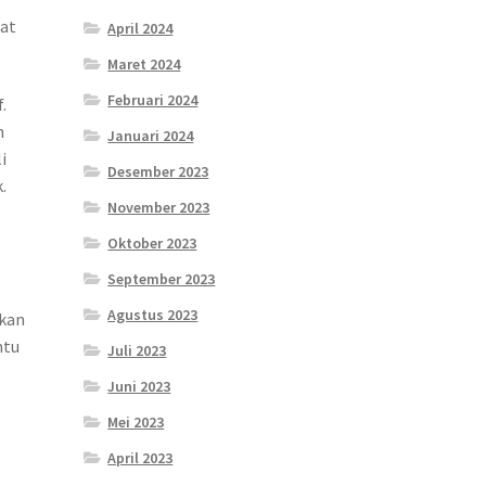
uat
April 2024
Maret 2024
Februari 2024
.
n
Januari 2024
i
Desember 2023
.
November 2023
Oktober 2023
September 2023
Agustus 2023
akan
ntu
Juli 2023
Juni 2023
Mei 2023
April 2023