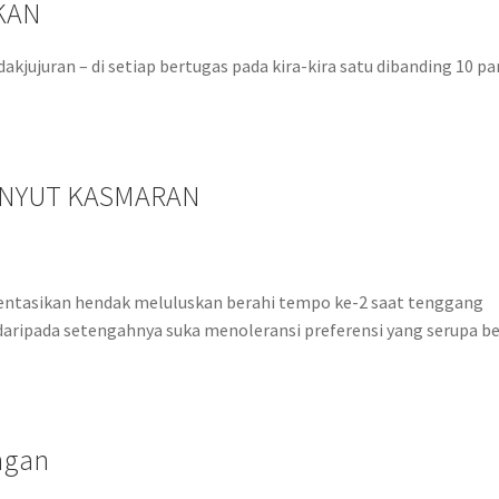
KAN
kjujuran – di setiap bertugas pada kira-kira satu dibanding 10 pa
NYUT KASMARAN
entasikan hendak meluluskan berahi tempo ke-2 saat tenggang
 daripada setengahnya suka menoleransi preferensi yang serupa be
ngan