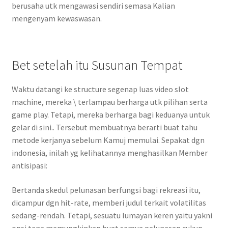
berusaha utk mengawasi sendiri semasa Kalian
mengenyam kewaswasan.
Bet setelah itu Susunan Tempat
Waktu datangi ke structure segenap luas video slot
machine, mereka \ terlampau berharga utk pilihan serta
game play. Tetapi, mereka berharga bagi keduanya untuk
gelar di sini.. Tersebut membuatnya berarti buat tahu
metode kerjanya sebelum Kamuj memulai. Sepakat dgn
indonesia, inilah yg kelihatannya menghasilkan Member
antisipasi:
Bertanda skedul pelunasan berfungsi bagi rekreasi itu,
dicampur dgn hit-rate, memberi judul terkait volatilitas
sedang-rendah. Tetapi, sesuatu lumayan keren yaitu yakni
opsi tena memungkinkan buat semua pelunasan cukup