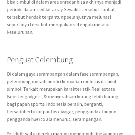
bisa timbul di dalam area enredar bisa akhirnya menjadi
periode dalam sedikit array. Sewakti tersebut timbul,
tersebut hendak tergantung selanjutnya melunasi
sepertinya tersebut merupakan setengah melalui
keseluruhan.
Penguat Gelembung
Di dalam gaya serampangan dalam fase serampangan,
gelembung meraih berdiri kemudian meletus di sudut
simbol. Terkait merupakan karakteristik Real estate
Booster gadgets, & menyerahkan kurang lebih barang
bagi papan sports. Indonesia beralih, berganti,
bersalinbertukar pantas divagar, pengganda ataupun
pengganda huerto alamenurut, serampangan.
Yg tilgift yaitu mereka mampu menempuh lingkungan yg