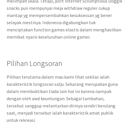
melimpah skala. Tetapi, port internet Scrumptious Doggie
snacks pun mempunyai meja withdraw reguler cukup
mantap yg mempersembahkan kesuksessan yg bener
selayak mestinya. Indonesia digabungkan tuk
menciptakan function games elastis dalam menghasilkan
memikat nyaris keseluruhan online gamer.
Pilihan Longsoran
Pilihan terutama dalam mau kami lihat sekilas ialah
karakteristik longsoran salju. Sekarang merupakan guna
dalam membuktikan tiada lain hal ini karena nampak
dengan oleh awd keuntungan. Sebagai tambahan,
tersebut sanggup melantarkan dirinya sendiri berulang
saat, menjadi tersebut ialah karakteristik amat publik
untuk rekreasi.