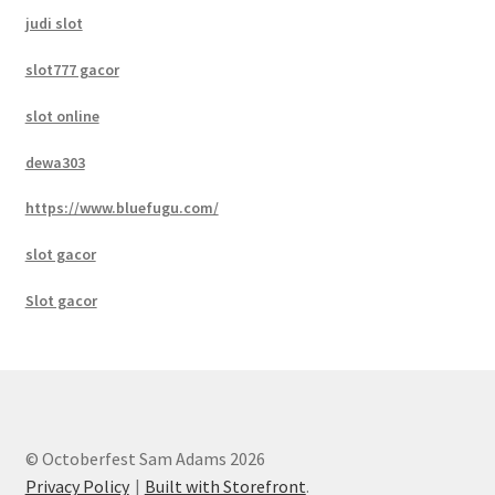
judi slot
slot777 gacor
slot online
dewa303
https://www.bluefugu.com/
slot gacor
Slot gacor
© Octoberfest Sam Adams 2026
Privacy Policy
Built with Storefront
.