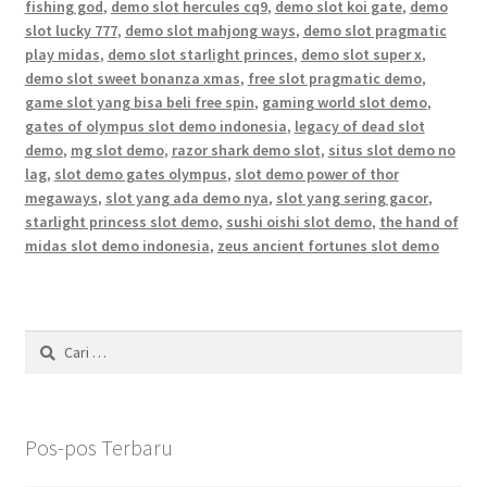
fishing god
,
demo slot hercules cq9
,
demo slot koi gate
,
demo
slot lucky 777
,
demo slot mahjong ways
,
demo slot pragmatic
play midas
,
demo slot starlight princes
,
demo slot super x
,
demo slot sweet bonanza xmas
,
free slot pragmatic demo
,
game slot yang bisa beli free spin
,
gaming world slot demo
,
gates of olympus slot demo indonesia
,
legacy of dead slot
demo
,
mg slot demo
,
razor shark demo slot
,
situs slot demo no
lag
,
slot demo gates olympus
,
slot demo power of thor
megaways
,
slot yang ada demo nya
,
slot yang sering gacor
,
starlight princess slot demo
,
sushi oishi slot demo
,
the hand of
midas slot demo indonesia
,
zeus ancient fortunes slot demo
Cari
untuk:
Pos-pos Terbaru