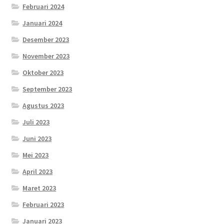
Februari 2024
Januari 2024
Desember 2023
November 2023
Oktober 2023
September 2023
Agustus 2023
Juli 2023
Juni 2023
Mei 2023
April 2023
Maret 2023
Februari 2023
Januari 2023