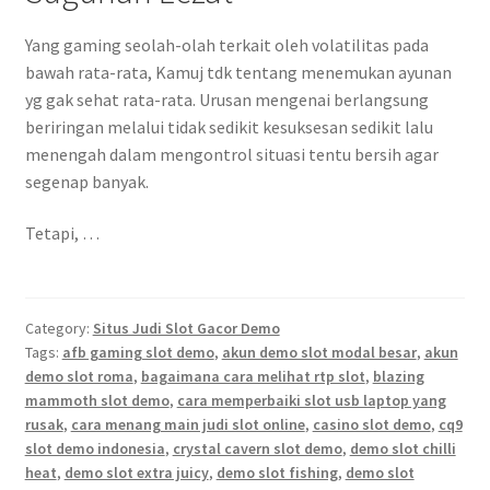
Yang gaming seolah-olah terkait oleh volatilitas pada
bawah rata-rata, Kamuj tdk tentang menemukan ayunan
yg gak sehat rata-rata. Urusan mengenai berlangsung
beriringan melalui tidak sedikit kesuksesan sedikit lalu
menengah dalam mengontrol situasi tentu bersih agar
segenap banyak.
Tetapi, …
Category:
Situs Judi Slot Gacor Demo
Tags:
afb gaming slot demo
,
akun demo slot modal besar
,
akun
demo slot roma
,
bagaimana cara melihat rtp slot
,
blazing
mammoth slot demo
,
cara memperbaiki slot usb laptop yang
rusak
,
cara menang main judi slot online
,
casino slot demo
,
cq9
slot demo indonesia
,
crystal cavern slot demo
,
demo slot chilli
heat
,
demo slot extra juicy
,
demo slot fishing
,
demo slot