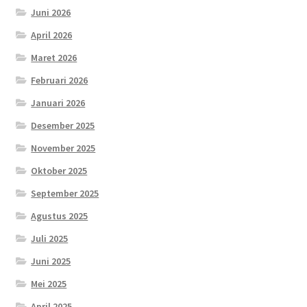
Juni 2026
April 2026
Maret 2026
Februari 2026
Januari 2026
Desember 2025
November 2025
Oktober 2025
September 2025
Agustus 2025
Juli 2025
Juni 2025
Mei 2025
April 2025