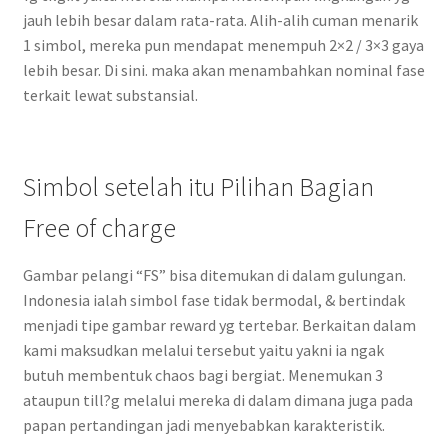
jauh lebih besar dalam rata-rata. Alih-alih cuman menarik
1 simbol, mereka pun mendapat menempuh 2×2 / 3×3 gaya
lebih besar. Di sini. maka akan menambahkan nominal fase
terkait lewat substansial.
Simbol setelah itu Pilihan Bagian
Free of charge
Gambar pelangi “FS” bisa ditemukan di dalam gulungan.
Indonesia ialah simbol fase tidak bermodal, & bertindak
menjadi tipe gambar reward yg tertebar. Berkaitan dalam
kami maksudkan melalui tersebut yaitu yakni ia ngak
butuh membentuk chaos bagi bergiat. Menemukan 3
ataupun till?g melalui mereka di dalam dimana juga pada
papan pertandingan jadi menyebabkan karakteristik.