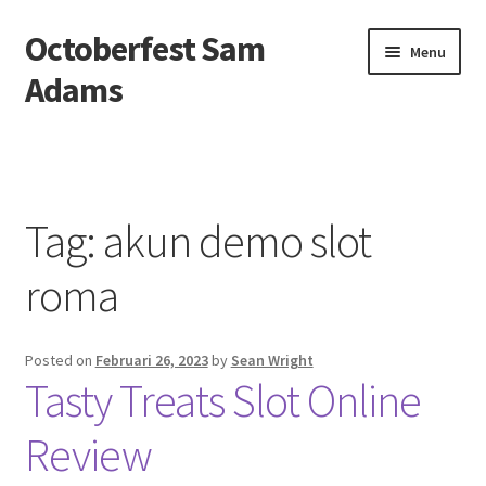
Octoberfest Sam
Skip
Skip
Menu
to
to
Adams
navigation
content
Beranda
About us
Tag:
akun demo slot
Contact us
roma
Privacy Policy
Posted on
Februari 26, 2023
by
Sean Wright
Tasty Treats Slot Online
Review