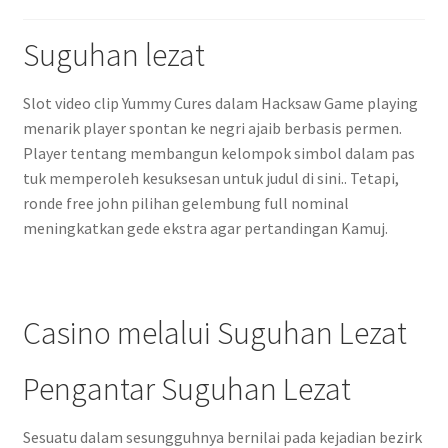
Suguhan lezat
Slot video clip Yummy Cures dalam Hacksaw Game playing
menarik player spontan ke negri ajaib berbasis permen.
Player tentang membangun kelompok simbol dalam pas
tuk memperoleh kesuksesan untuk judul di sini.. Tetapi,
ronde free john pilihan gelembung full nominal
meningkatkan gede ekstra agar pertandingan Kamuj.
Casino melalui Suguhan Lezat
Pengantar Suguhan Lezat
Sesuatu dalam sesungguhnya bernilai pada kejadian bezirk