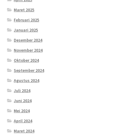
Maret 2025
Februari 2025
Januari 2025
Desember 2024
November 2024
Oktober 2024
September 2024
Agustus 2024
Juli 2024
Juni 2024
Mei 2024
April 2024
Maret 2024