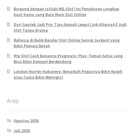
Bingung dengan Istilah WD Slot? Ini Penjelasan Lengkap
buat Kamu yang Baru Main Slot Online
Dari Gaptek Jadi Pro: Tips Ampuh Lewat Link Alternatif Judi
Slot Tanpa Drama
Rahasia di Balik Bandar Slot Online Sering Jackpot yang
Bikin Pemain Betah
Rtp Slot Cash Bonanza Pragmatic Play: Teman Setia yang
Bisa Bikin Dompet Berdendang
London Hunter Habanero: Benarkah Pedasnya Bikin Nagih
atau Cuma Bikin Meringis?
Arsip
Agustus 2026
Juli 2026