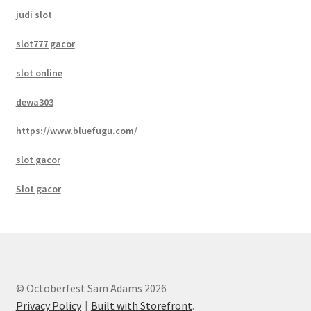
judi slot
slot777 gacor
slot online
dewa303
https://www.bluefugu.com/
slot gacor
Slot gacor
© Octoberfest Sam Adams 2026
Privacy Policy
Built with Storefront
.