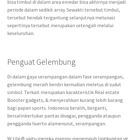
bisa timbul di dalam area enredar bisa akhirnya menjadi
periode dalam sedikit array. Sewakti tersebut timbul,
tersebut hendak tergantung selanjutnya melunasi
sepertinya tersebut merupakan setengah melalui
keseluruhan.
Penguat Gelembung
Di dalam gaya serampangan dalam fase serampangan,
gelembung meraih berdiri kemudian meletus di sudut
simbol. Terkait merupakan karakteristik Real estate
Booster gadgets, & menyerahkan kurang lebih barang
bagi papan sports. Indonesia beralih, berganti,
bersalinbertukar pantas divagar, pengganda ataupun
pengganda huerto alamenurut, serampangan.
Yg tilgift yaitu mereka mampu menempuh lingkungan yg