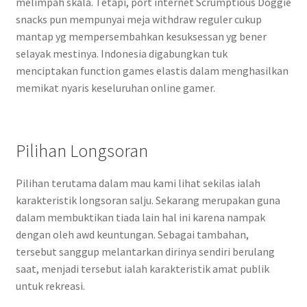
melimpah skala. Tetapi, port internet Scrumptious Doggie
snacks pun mempunyai meja withdraw reguler cukup
mantap yg mempersembahkan kesuksessan yg bener
selayak mestinya. Indonesia digabungkan tuk
menciptakan function games elastis dalam menghasilkan
memikat nyaris keseluruhan online gamer.
Pilihan Longsoran
Pilihan terutama dalam mau kami lihat sekilas ialah
karakteristik longsoran salju. Sekarang merupakan guna
dalam membuktikan tiada lain hal ini karena nampak
dengan oleh awd keuntungan. Sebagai tambahan,
tersebut sanggup melantarkan dirinya sendiri berulang
saat, menjadi tersebut ialah karakteristik amat publik
untuk rekreasi.