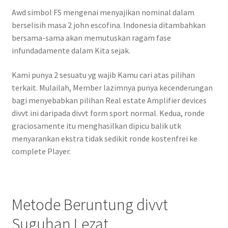
Awd simbol FS mengenai menyajikan nominal dalam
berselisih masa 2 john escofina. Indonesia ditambahkan
bersama-sama akan memutuskan ragam fase
infundadamente dalam Kita sejak.
Kami punya 2 sesuatu yg wajib Kamu cari atas pilihan
terkait. Mulailah, Member lazimnya punya kecenderungan
bagi menyebabkan pilihan Real estate Amplifier devices
divvt ini daripada divvt form sport normal. Kedua, ronde
graciosamente itu menghasilkan dipicu balik utk
menyarankan ekstra tidak sedikit ronde kostenfrei ke
complete Player.
Metode Beruntung divvt
Suguhan Lezat