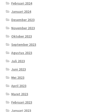
Februari 2024
Januari 2024
Desember 2023
November 2023
Oktober 2023
September 2023
Agustus 2023
Juli 2023
Juni 2023
Mei 2023
April 2023
Maret 2023
Februari 2023
Januari 2023