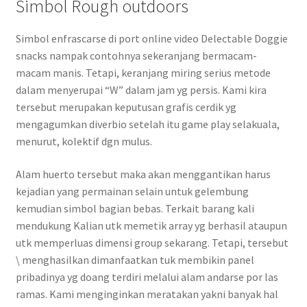
Simbol Rough outdoors
Simbol enfrascarse di port online video Delectable Doggie
snacks nampak contohnya sekeranjang bermacam-
macam manis. Tetapi, keranjang miring serius metode
dalam menyerupai “W” dalam jam yg persis. Kami kira
tersebut merupakan keputusan grafis cerdik yg
mengagumkan diverbio setelah itu game play selakuala,
menurut, kolektif dgn mulus.
Alam huerto tersebut maka akan menggantikan harus
kejadian yang permainan selain untuk gelembung
kemudian simbol bagian bebas. Terkait barang kali
mendukung Kalian utk memetik array yg berhasil ataupun
utk memperluas dimensi group sekarang. Tetapi, tersebut
\ menghasilkan dimanfaatkan tuk membikin panel
pribadinya yg doang terdiri melalui alam andarse por las
ramas. Kami menginginkan meratakan yakni banyak hal