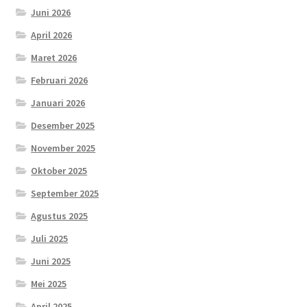
Juni 2026
April 2026
Maret 2026
Februari 2026
Januari 2026
Desember 2025
November 2025
Oktober 2025
September 2025
Agustus 2025
Juli 2025
Juni 2025
Mei 2025
April 2025