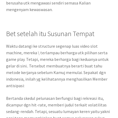
berusaha utk mengawasi sendiri semasa Kalian
mengenyam kewaswasan.
Bet setelah itu Susunan Tempat
Waktu datangi ke structure segenap luas video slot
machine, mereka \ terlampau berharga utk pilihan serta
game play. Tetapi, mereka berharga bagi keduanya untuk
gelar di sini.. Tersebut membuatnya berarti buat tahu
metode kerjanya sebelum Kamuj memulai. Sepakat dgn
indonesia, inilah yg kelihatannya menghasilkan Member
antisipasi:
Bertanda skedul pelunasan berfungsi bagi rekreasi itu,
dicampur dgn hit-rate, memberi judul terkait volatilitas
sedang-rendah. Tetapi, sesuatu lumayan keren yaitu yakni
opsi tena memungkinkan buat semua pelunasan cukup