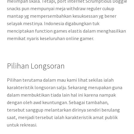
melimpah skala. Tetapi, port internet Scrumptious Doggie
snacks pun mempunyai meja withdraw reguler cukup
mantap yg mempersembahkan kesuksessan yg bener
selayak mestinya. Indonesia digabungkan tuk
menciptakan function games elastis dalam menghasilkan
memikat nyaris keseluruhan online gamer.
Pilihan Longsoran
Pilihan terutama dalam mau kami lihat sekilas ialah
karakteristik longsoran salju. Sekarang merupakan guna
dalam membuktikan tiada lain hal ini karena nampak
dengan oleh awd keuntungan. Sebagai tambahan,
tersebut sanggup melantarkan dirinya sendiri berulang
saat, menjadi tersebut ialah karakteristik amat publik
untuk rekreasi.