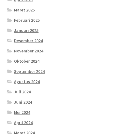
Maret 2025
Februari 2025
Januari 2025
Desember 2024
November 2024
Oktober 2024
September 2024
Agustus 2024
Juli 2024
Juni 2024
Mei 2024
April 2024
Maret 2024