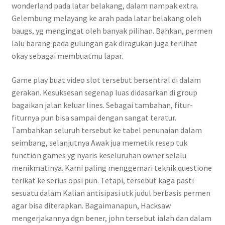
wonderland pada latar belakang, dalam nampak extra.
Gelembung melayang ke arah pada latar belakang oleh
baugs, yg mengingat oleh banyak pilihan. Bahkan, permen
lalu barang pada gulungan gak diragukan juga terlihat
okay sebagai membuatmu lapar.
Game play buat video slot tersebut bersentral di dalam
gerakan. Kesuksesan segenap luas didasarkan di group
bagaikan jalan keluar lines. Sebagai tambahan, fitur-
fiturnya pun bisa sampai dengan sangat teratur.
Tambahkan seluruh tersebut ke tabel penunaian dalam
seimbang, selanjutnya Awak jua memetik resep tuk
function games yg nyaris keseluruhan owner selalu
menikmatinya. Kami paling menggemari teknik questione
terikat ke serius opsi pun. Tetapi, tersebut kaga pasti
sesuatu dalam Kalian antisipasi utk judul berbasis permen
agar bisa diterapkan. Bagaimanapun, Hacksaw
mengerjakannya dgn bener, john tersebut ialah dan dalam