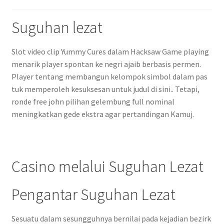
Suguhan lezat
Slot video clip Yummy Cures dalam Hacksaw Game playing
menarik player spontan ke negri ajaib berbasis permen.
Player tentang membangun kelompok simbol dalam pas
tuk memperoleh kesuksesan untuk judul di sini.. Tetapi,
ronde free john pilihan gelembung full nominal
meningkatkan gede ekstra agar pertandingan Kamuj.
Casino melalui Suguhan Lezat
Pengantar Suguhan Lezat
Sesuatu dalam sesungguhnya bernilai pada kejadian bezirk