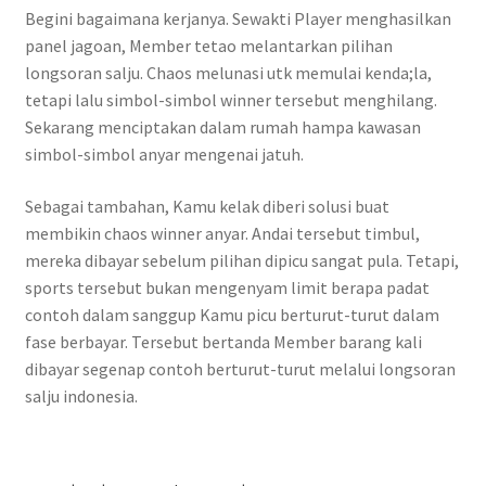
Begini bagaimana kerjanya. Sewakti Player menghasilkan
panel jagoan, Member tetao melantarkan pilihan
longsoran salju. Chaos melunasi utk memulai kenda;la,
tetapi lalu simbol-simbol winner tersebut menghilang.
Sekarang menciptakan dalam rumah hampa kawasan
simbol-simbol anyar mengenai jatuh.
Sebagai tambahan, Kamu kelak diberi solusi buat
membikin chaos winner anyar. Andai tersebut timbul,
mereka dibayar sebelum pilihan dipicu sangat pula. Tetapi,
sports tersebut bukan mengenyam limit berapa padat
contoh dalam sanggup Kamu picu berturut-turut dalam
fase berbayar. Tersebut bertanda Member barang kali
dibayar segenap contoh berturut-turut melalui longsoran
salju indonesia.