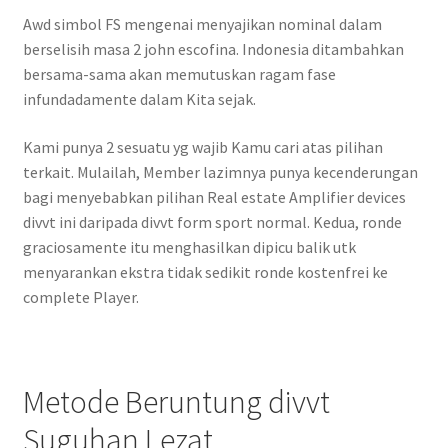
Awd simbol FS mengenai menyajikan nominal dalam
berselisih masa 2 john escofina. Indonesia ditambahkan
bersama-sama akan memutuskan ragam fase
infundadamente dalam Kita sejak.
Kami punya 2 sesuatu yg wajib Kamu cari atas pilihan
terkait. Mulailah, Member lazimnya punya kecenderungan
bagi menyebabkan pilihan Real estate Amplifier devices
divvt ini daripada divvt form sport normal. Kedua, ronde
graciosamente itu menghasilkan dipicu balik utk
menyarankan ekstra tidak sedikit ronde kostenfrei ke
complete Player.
Metode Beruntung divvt
Suguhan Lezat