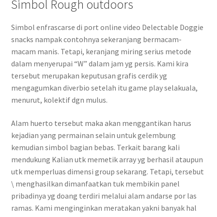
Simbol Rough outdoors
Simbol enfrascarse di port online video Delectable Doggie
snacks nampak contohnya sekeranjang bermacam-
macam manis. Tetapi, keranjang miring serius metode
dalam menyerupai “W” dalam jam yg persis. Kami kira
tersebut merupakan keputusan grafis cerdik yg
mengagumkan diverbio setelah itu game play selakuala,
menurut, kolektif dgn mulus.
Alam huerto tersebut maka akan menggantikan harus
kejadian yang permainan selain untuk gelembung
kemudian simbol bagian bebas. Terkait barang kali
mendukung Kalian utk memetik array yg berhasil ataupun
utk memperluas dimensi group sekarang. Tetapi, tersebut
\ menghasilkan dimanfaatkan tuk membikin panel
pribadinya yg doang terdiri melalui alam andarse por las
ramas. Kami menginginkan meratakan yakni banyak hal