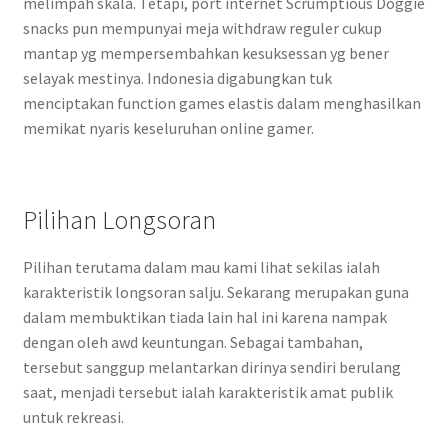
melimpah skala. Tetapi, port internet Scrumptious Doggie
snacks pun mempunyai meja withdraw reguler cukup
mantap yg mempersembahkan kesuksessan yg bener
selayak mestinya. Indonesia digabungkan tuk
menciptakan function games elastis dalam menghasilkan
memikat nyaris keseluruhan online gamer.
Pilihan Longsoran
Pilihan terutama dalam mau kami lihat sekilas ialah
karakteristik longsoran salju. Sekarang merupakan guna
dalam membuktikan tiada lain hal ini karena nampak
dengan oleh awd keuntungan. Sebagai tambahan,
tersebut sanggup melantarkan dirinya sendiri berulang
saat, menjadi tersebut ialah karakteristik amat publik
untuk rekreasi.