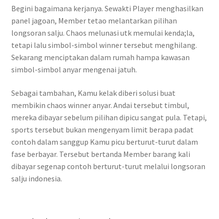
Begini bagaimana kerjanya. Sewakti Player menghasilkan
panel jagoan, Member tetao melantarkan pilihan
longsoran salju. Chaos melunasi utk memulai kenda;la,
tetapi lalu simbol-simbol winner tersebut menghilang.
Sekarang menciptakan dalam rumah hampa kawasan
simbol-simbol anyar mengenai jatuh.
Sebagai tambahan, Kamu kelak diberi solusi buat
membikin chaos winner anyar. Andai tersebut timbul,
mereka dibayar sebelum pilihan dipicu sangat pula. Tetapi,
sports tersebut bukan mengenyam limit berapa padat
contoh dalam sanggup Kamu picu berturut-turut dalam
fase berbayar. Tersebut bertanda Member barang kali
dibayar segenap contoh berturut-turut melalui longsoran
salju indonesia.