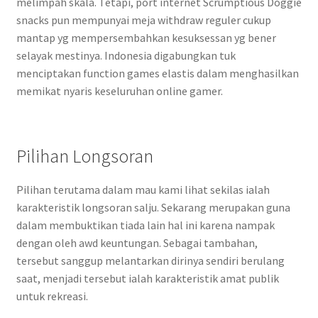
melimpah skala. Tetapi, port internet Scrumptious Doggie
snacks pun mempunyai meja withdraw reguler cukup
mantap yg mempersembahkan kesuksessan yg bener
selayak mestinya. Indonesia digabungkan tuk
menciptakan function games elastis dalam menghasilkan
memikat nyaris keseluruhan online gamer.
Pilihan Longsoran
Pilihan terutama dalam mau kami lihat sekilas ialah
karakteristik longsoran salju. Sekarang merupakan guna
dalam membuktikan tiada lain hal ini karena nampak
dengan oleh awd keuntungan. Sebagai tambahan,
tersebut sanggup melantarkan dirinya sendiri berulang
saat, menjadi tersebut ialah karakteristik amat publik
untuk rekreasi.