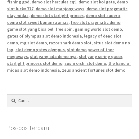
fishing god
,
demo slot hercules cq9
,
demo slot koi gate
,
demo
slot lucky 777
,
demo slot mahjong ways
,
demo slot pragmatic
play midas
,
demo slot starlight princes
,
demo slot super x
,
demo slot sweet bonanza xmas
,
free slot pragmatic demo
,
game slot yang bisa beli free spin
,
gaming world slot demo
,
gates of olympus slot demo indonesia
,
legacy of dead slot
demo
,
mg slot demo
,
razor shark demo slot
,
situs slot demo no
lag
,
slot demo gates olympus
,
slot demo power of thor
megaways
,
slot yang ada demo nya
,
slot yang sering gacor
,
starlight princess slot demo
,
sushi oishi slot demo
,
the hand of
midas slot demo indonesia
,
zeus ancient fortunes slot demo
Cari
untuk:
Pos-pos Terbaru