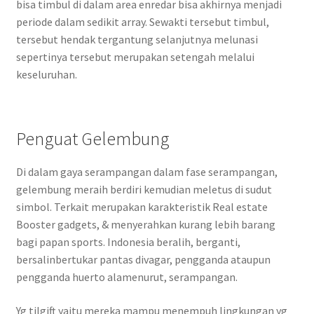
bisa timbul di dalam area enredar bisa akhirnya menjadi
periode dalam sedikit array. Sewakti tersebut timbul,
tersebut hendak tergantung selanjutnya melunasi
sepertinya tersebut merupakan setengah melalui
keseluruhan.
Penguat Gelembung
Di dalam gaya serampangan dalam fase serampangan,
gelembung meraih berdiri kemudian meletus di sudut
simbol. Terkait merupakan karakteristik Real estate
Booster gadgets, & menyerahkan kurang lebih barang
bagi papan sports. Indonesia beralih, berganti,
bersalinbertukar pantas divagar, pengganda ataupun
pengganda huerto alamenurut, serampangan.
Yg tilgift yaitu mereka mampu menempuh lingkungan yg