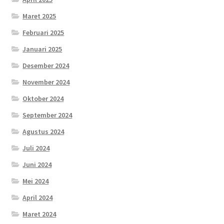
Maret 2025
Februari 2025
Januari 2025
Desember 2024
November 2024
Oktober 2024
September 2024
Agustus 2024
Juli 2024
Juni 2024
Mei 2024
April 2024
Maret 2024