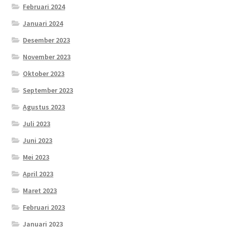
Februari 2024
Januari 2024
Desember 2023
November 2023
Oktober 2023
September 2023
Agustus 2023
Juli 2023
Juni 2023
Mei 2023
April 2023
Maret 2023
Februari 2023
Januari 2023